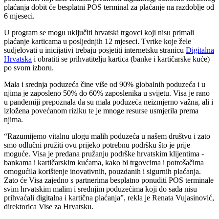
plaćanja dobit će besplatni POS terminal za plaćanje na razdoblje od
6 mjeseci.
U program se mogu uključiti hrvatski trgovci koji nisu primali
plaćanje karticama u posljednjih 12 mjeseci. Tvrtke koje žele
sudjelovati u inicijativi trebaju posjetiti internetsku stranicu
Digitalna
Hrvatska
i obratiti se prihvatitelju kartica (banke i kartičarske kuće)
po svom izboru.
Mala i srednja poduzeća čine više od 90% globalnih poduzeća i u
njima je zaposleno 50% do 60% zaposlenika u svijetu. Visa je rano
u pandemiji prepoznala da su mala poduzeća neizmjerno važna, ali i
izložena povećanom riziku te je mnoge resurse usmjerila prema
njima.
“Razumijemo vitalnu ulogu malih poduzeća u našem društvu i zato
smo odlučni pružiti ovu prijeko potrebnu podršku što je prije
moguće. Visa je predana pružanju podrške hrvatskim klijentima -
bankama i kartičarskim kućama, kako bi trgovcima i potrošačima
omogućila korištenje inovativnih, pouzdanih i sigurnih plaćanja.
Zato će Visa zajedno s partnerima besplatno ponuditi POS terminale
svim hrvatskim malim i srednjim poduzećima koji do sada nisu
prihvaćali digitalna i kartična plaćanja”, rekla je Renata Vujasinović,
direktorica Vise za Hrvatsku.