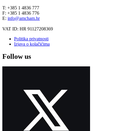
T: +385 1 4836 777
F: +385 1 4836 776
E:
info@amcham.hr
VAT ID: HR 91127208369
Politika privatnosti
Izjava o kolačićima
Follow us