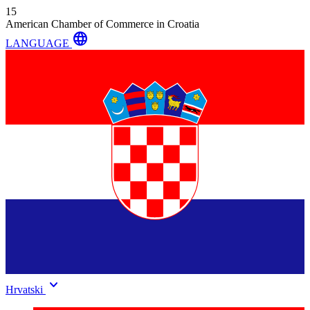
15
American Chamber of Commerce in Croatia
language
LANGUAGE
keyboard_arrow_down
Hrvatski