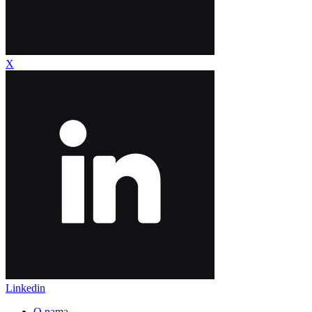
X
Linkedin
O nama