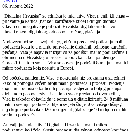
Novosti
06. svibnja 2022
"Digitalna Hrvatska" zajednička je inicijativa Vise, njenih klijenata –
prihvatitelja kartica (banke i kartičarske kuće) i drugih dionika.
Glavni cilj inicijative je približiti Hrvatsku digitalnom društvu i
ubrzati razvoj digitalnog, odnosno kartičnog plaćanja
Nadovezujući se na svoju dugogodišnju predanost poticanju malih
poduzeća kada je u pitanju prihvaćanje digitalnih odnosno kartičnih
plaćanja, Visa je najavila inicijativu za podršku malim poduzećima i
obrtnicima u Hrvatskoj u procesu oporavka nakon pandemije
Covid-19. U tom smislu Visa se obvezuje podržati 8 milijuna malih i
mikro poduzeća koja posluju u Europi.
Od početka pandemije, Visa je pokrenula niz programa u zajednici
kako bi pomogla većem broju malih poduzeća u procesu uvođenja
digitalnih, odnosno kartičnih plaćanja te stjecanju boljeg pristupa
digitalnom gospodarstvu. U sklopu svoje predanosti ovom cilju,
Visa je također objavila da je pomogla u digitaliziranju 24,8 milijuna
malih i srednjih poduzeća diljem svijeta što je 50% višegodišnjeg
cilja koji je postavila 2020. u smjeru digitalizacije 50 milijuna malih i
srednjih poduzeća.
Zahvaljujući inicijativi "Digitalna Hrvatska" mali i mikro
poduzetnici koji žele iskusiti prednosti digitalnog, odnosno kartičnog