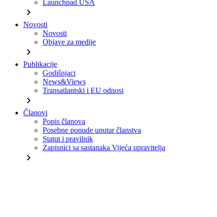
Launchpad USA
chevron_right
Novosti
Novosti
Objave za medije
chevron_right
Publikacije
Godišnjaci
News&Views
Transatlantski i EU odnosi
chevron_right
Članovi
Popis članova
Posebne ponude unutar članstva
Statut i pravilnik
Zapisnici sa sastanaka Vijeća upravitelja
chevron_right