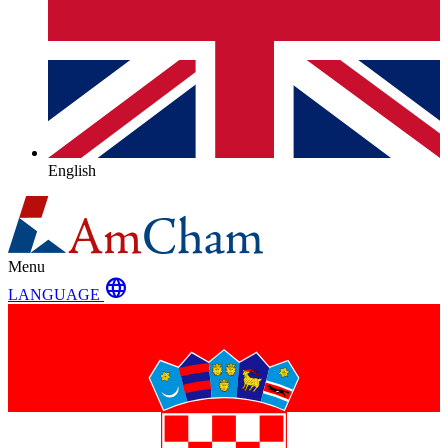
English
Menu
language
LANGUAGE