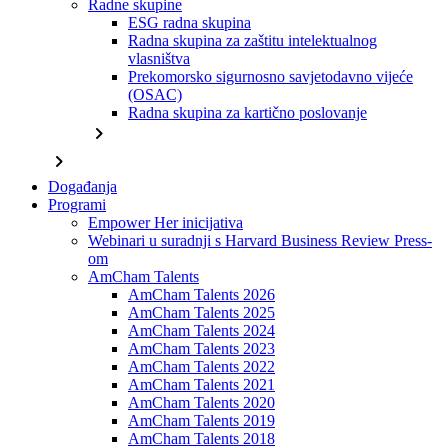
Radne skupine
ESG radna skupina
Radna skupina za zaštitu intelektualnog
vlasništva
Prekomorsko sigurnosno savjetodavno vijeće
(OSAC)
Radna skupina za kartično poslovanje
chevron_right
chevron_right
Događanja
Programi
Empower Her inicijativa
Webinari u suradnji s Harvard Business Review Press-
om
AmCham Talents
AmCham Talents 2026
AmCham Talents 2025
AmCham Talents 2024
AmCham Talents 2023
AmCham Talents 2022
AmCham Talents 2021
AmCham Talents 2020
AmCham Talents 2019
AmCham Talents 2018