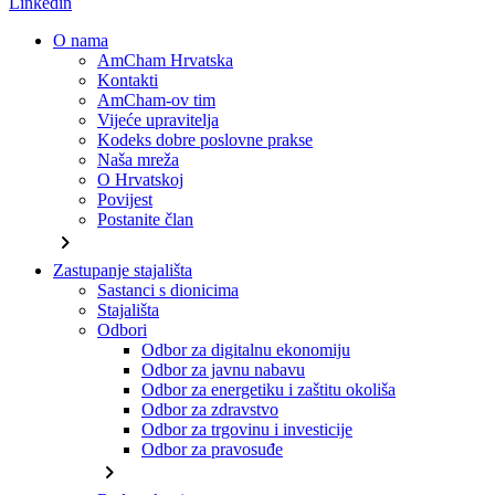
Linkedin
O nama
AmCham Hrvatska
Kontakti
AmCham-ov tim
Vijeće upravitelja
Kodeks dobre poslovne prakse
Naša mreža
O Hrvatskoj
Povijest
Postanite član
chevron_right
Zastupanje stajališta
Sastanci s dionicima
Stajališta
Odbori
Odbor za digitalnu ekonomiju
Odbor za javnu nabavu
Odbor za energetiku i zaštitu okoliša
Odbor za zdravstvo
Odbor za trgovinu i investicije
Odbor za pravosuđe
chevron_right