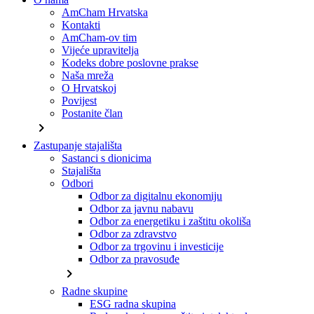
AmCham Hrvatska
Kontakti
AmCham-ov tim
Vijeće upravitelja
Kodeks dobre poslovne prakse
Naša mreža
O Hrvatskoj
Povijest
Postanite član
chevron_right
Zastupanje stajališta
Sastanci s dionicima
Stajališta
Odbori
Odbor za digitalnu ekonomiju
Odbor za javnu nabavu
Odbor za energetiku i zaštitu okoliša
Odbor za zdravstvo
Odbor za trgovinu i investicije
Odbor za pravosuđe
chevron_right
Radne skupine
ESG radna skupina