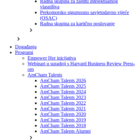
Radna skupina za zaštitu intelektualnog
vlasništva
Prekomorsko sigurnosno savjetodavno vijeće
(OSAC)
Radna skupina za kartično poslovanje
chevron_right
chevron_right
Događanja
Programi
Empower Her inicijativa
Webinari u suradnji s Harvard Business Review Press-
om
AmCham Talents
AmCham Talents 2026
AmCham Talents 2025
AmCham Talents 2024
AmCham Talents 2023
AmCham Talents 2022
AmCham Talents 2021
AmCham Talents 2020
AmCham Talents 2019
AmCham Talents 2018
AmCham Talents Alumni
chevron_right