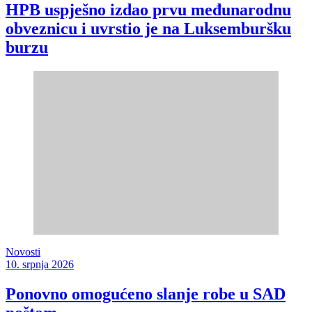
HPB uspješno izdao prvu međunarodnu
obveznicu i uvrstio je na Luksemburšku
burzu
Novosti
10. srpnja 2026
Ponovno omogućeno slanje robe u SAD