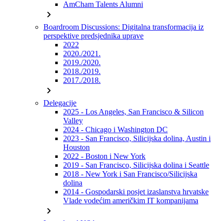
AmCham Talents Alumni
chevron_right
Boardroom Discussions: Digitalna transformacija iz
perspektive predsjednika uprave
2022
2020./2021.
2019./2020.
2018./2019.
2017./2018.
chevron_right
Delegacije
2025 - Los Angeles, San Francisco & Silicon
Valley
2024 - Chicago i Washington DC
2023 - San Francisco, Silicijska dolina, Austin i
Houston
2022 - Boston i New York
2019 - San Francisco, Silicijska dolina i Seattle
2018 - New York i San Francisco/Silicijska
dolina
2014 - Gospodarski posjet izaslanstva hrvatske
Vlade vodećim američkim IT kompanijama
chevron_right