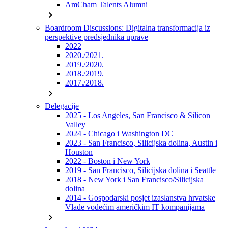
AmCham Talents Alumni
chevron_right
Boardroom Discussions: Digitalna transformacija iz
perspektive predsjednika uprave
2022
2020./2021.
2019./2020.
2018./2019.
2017./2018.
chevron_right
Delegacije
2025 - Los Angeles, San Francisco & Silicon
Valley
2024 - Chicago i Washington DC
2023 - San Francisco, Silicijska dolina, Austin i
Houston
2022 - Boston i New York
2019 - San Francisco, Silicijska dolina i Seattle
2018 - New York i San Francisco/Silicijska
dolina
2014 - Gospodarski posjet izaslanstva hrvatske
Vlade vodećim američkim IT kompanijama
chevron_right