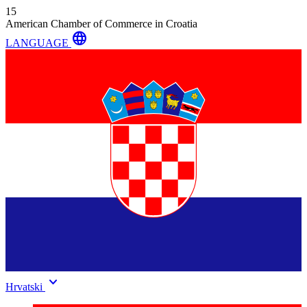
15
American Chamber of Commerce in Croatia
language
LANGUAGE
keyboard_arrow_down
Hrvatski