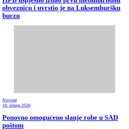
HPB uspješno izdao prvu međunarodnu
obveznicu i uvrstio je na Luksemburšku
burzu
Novosti
10. srpnja 2026
Ponovno omogućeno slanje robe u SAD
poštom