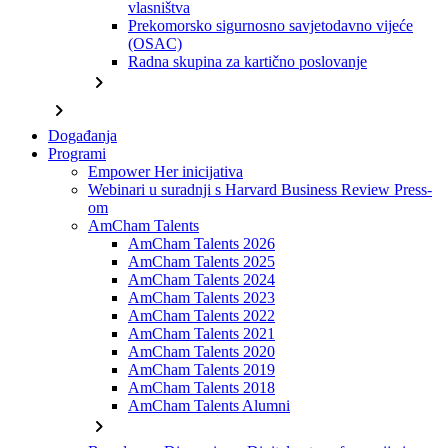
vlasništva
Prekomorsko sigurnosno savjetodavno vijeće
(OSAC)
Radna skupina za kartično poslovanje
chevron_right
chevron_right
Događanja
Programi
Empower Her inicijativa
Webinari u suradnji s Harvard Business Review Press-
om
AmCham Talents
AmCham Talents 2026
AmCham Talents 2025
AmCham Talents 2024
AmCham Talents 2023
AmCham Talents 2022
AmCham Talents 2021
AmCham Talents 2020
AmCham Talents 2019
AmCham Talents 2018
AmCham Talents Alumni
chevron_right