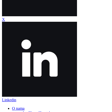
X
Linkedin
O nama