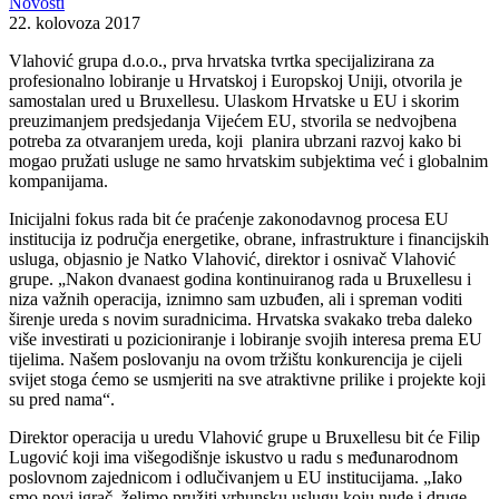
Novosti
22. kolovoza 2017
Vlahović grupa d.o.o., prva hrvatska tvrtka specijalizirana za
profesionalno lobiranje u Hrvatskoj i Europskoj Uniji, otvorila je
samostalan ured u Bruxellesu. Ulaskom Hrvatske u EU i skorim
preuzimanjem predsjedanja Vijećem EU, stvorila se nedvojbena
potreba za otvaranjem ureda, koji planira ubrzani razvoj kako bi
mogao pružati usluge ne samo hrvatskim subjektima već i globalnim
kompanijama.
Inicijalni fokus rada bit će praćenje zakonodavnog procesa EU
institucija iz područja energetike, obrane, infrastrukture i financijskih
usluga, objasnio je Natko Vlahović, direktor i osnivač Vlahović
grupe. „Nakon dvanaest godina kontinuiranog rada u Bruxellesu i
niza važnih operacija, iznimno sam uzbuđen, ali i spreman voditi
širenje ureda s novim suradnicima. Hrvatska svakako treba daleko
više investirati u pozicioniranje i lobiranje svojih interesa prema EU
tijelima. Našem poslovanju na ovom tržištu konkurencija je cijeli
svijet stoga ćemo se usmjeriti na sve atraktivne prilike i projekte koji
su pred nama“.
Direktor operacija u uredu Vlahović grupe u Bruxellesu bit će Filip
Lugović koji ima višegodišnje iskustvo u radu s međunarodnom
poslovnom zajednicom i odlučivanjem u EU institucijama. „Iako
smo novi igrač, želimo pružiti vrhunsku uslugu koju nude i druge