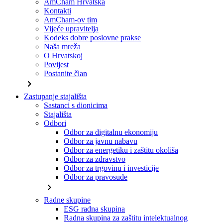
AmCham Hrvatska
Kontakti
AmCham-ov tim
Vijeće upravitelja
Kodeks dobre poslovne prakse
Naša mreža
O Hrvatskoj
Povijest
Postanite član
chevron_right
Zastupanje stajališta
Sastanci s dionicima
Stajališta
Odbori
Odbor za digitalnu ekonomiju
Odbor za javnu nabavu
Odbor za energetiku i zaštitu okoliša
Odbor za zdravstvo
Odbor za trgovinu i investicije
Odbor za pravosuđe
chevron_right
Radne skupine
ESG radna skupina
Radna skupina za zaštitu intelektualnog