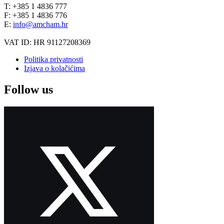
T: +385 1 4836 777
F: +385 1 4836 776
E:
info@amcham.hr
VAT ID: HR 91127208369
Politika privatnosti
Izjava o kolačićima
Follow us