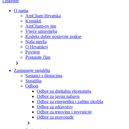
Linkedin
O nama
AmCham Hrvatska
Kontakti
AmCham-ov tim
Vijeće upravitelja
Kodeks dobre poslovne prakse
Naša mreža
O Hrvatskoj
Povijest
Postanite član
chevron_right
Zastupanje stajališta
Sastanci s dionicima
Stajališta
Odbori
Odbor za digitalnu ekonomiju
Odbor za javnu nabavu
Odbor za energetiku i zaštitu okoliša
Odbor za zdravstvo
Odbor za trgovinu i investicije
Odbor za pravosuđe
chevron_right