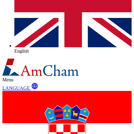
English
Menu
language
LANGUAGE