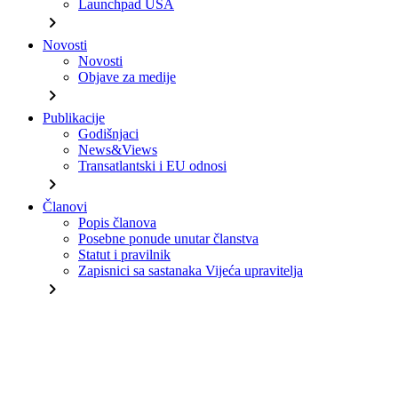
Launchpad USA
chevron_right
Novosti
Novosti
Objave za medije
chevron_right
Publikacije
Godišnjaci
News&Views
Transatlantski i EU odnosi
chevron_right
Članovi
Popis članova
Posebne ponude unutar članstva
Statut i pravilnik
Zapisnici sa sastanaka Vijeća upravitelja
chevron_right