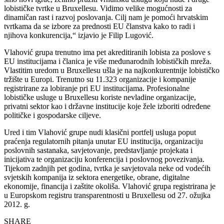
lobističke tvrtke u Bruxellesu. Vidimo velike mogućnosti za
dinamičan rast i razvoj poslovanja. Cilj nam je pomoći hrvatskim
tvrtkama da se izbore za prednosti EU članstva kako to radi i
njihova konkurencija,“ izjavio je Filip Lugović.
Vlahović grupa trenutno ima pet akreditiranih lobista za poslove s
EU institucijama i članica je više međunarodnih lobističkih mreža.
Vlastitim uredom u Bruxellesu ušla je na najkonkurentnije lobističko
tržište u Europi. Trenutno su 11.323 organizacije i kompanije
registrirane za lobiranje pri EU institucijama. Profesionalne
lobističke usluge u Bruxellesu koriste nevladine organizacije,
privatni sektor kao i državne institucije koje žele izboriti određene
političke i gospodarske ciljeve.
Ured i tim Vlahović grupe nudi klasični portfelj usluga poput
praćenja regulatornih pitanja unutar EU institucija, organizaciju
poslovnih sastanaka, savjetovanje, predstavljanje projekata i
inicijativa te organizaciju konferencija i poslovnog povezivanja.
Tijekom zadnjih pet godina, tvrtka je savjetovala neke od vodećih
svjetskih kompanija iz sektora energetike, obrane, digitalne
ekonomije, financija i zaštite okoliša. Vlahović grupa registrirana je
u Europskom registru transparentnosti u Bruxellesu od 27. ožujka
2012. g.
SHARE