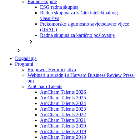
Radne skupine
ESG radna skupina
Radna skupina za zaštitu intelektualnog
vlasništva
Prekomorsko sigurnosno savjetodavno vijeće
(OSAC)
Radna skupina za kartično poslovanje
chevron_right
chevron_right
Događanja
Programi
Empower Her inicijativa
Webinari u suradnji s Harvard Business Review Press-
om
AmCham Talents
AmCham Talents 2026
AmCham Talents 2025
AmCham Talents 2024
AmCham Talents 2023
AmCham Talents 2022
AmCham Talents 2021
AmCham Talents 2020
AmCham Talents 2019
AmCham Talents 2018