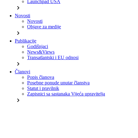
Launchpad USA
chevron_right
Novosti
Novosti
Objave za medije
chevron_right
Publikacije
Godišnjaci
News&Views
Transatlantski i EU odnosi
chevron_right
Članovi
Popis članova
Posebne ponude unutar članstva
Statut i pravilnik
Zapisnici sa sastanaka Vijeća upravitelja
chevron_right