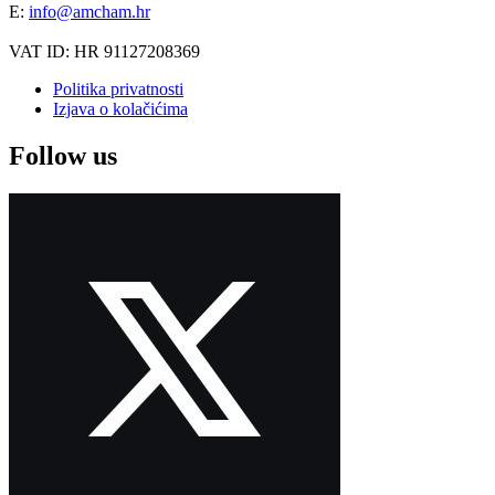
E:
info@amcham.hr
VAT ID: HR 91127208369
Politika privatnosti
Izjava o kolačićima
Follow us