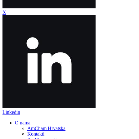
X
Linkedin
O nama
AmCham Hrvatska
Kontakti