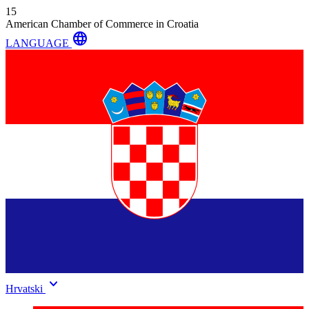
15
American Chamber of Commerce in Croatia
language
LANGUAGE
keyboard_arrow_down
Hrvatski