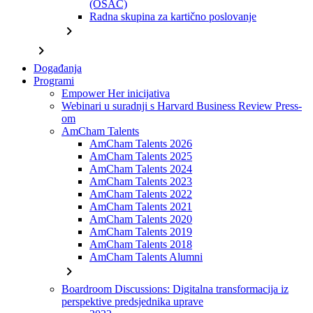
(OSAC)
Radna skupina za kartično poslovanje
chevron_right
chevron_right
Događanja
Programi
Empower Her inicijativa
Webinari u suradnji s Harvard Business Review Press-
om
AmCham Talents
AmCham Talents 2026
AmCham Talents 2025
AmCham Talents 2024
AmCham Talents 2023
AmCham Talents 2022
AmCham Talents 2021
AmCham Talents 2020
AmCham Talents 2019
AmCham Talents 2018
AmCham Talents Alumni
chevron_right
Boardroom Discussions: Digitalna transformacija iz
perspektive predsjednika uprave