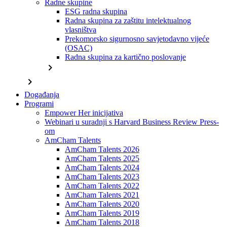
Radne skupine
ESG radna skupina
Radna skupina za zaštitu intelektualnog
vlasništva
Prekomorsko sigurnosno savjetodavno vijeće
(OSAC)
Radna skupina za kartično poslovanje
chevron_right
chevron_right
Događanja
Programi
Empower Her inicijativa
Webinari u suradnji s Harvard Business Review Press-
om
AmCham Talents
AmCham Talents 2026
AmCham Talents 2025
AmCham Talents 2024
AmCham Talents 2023
AmCham Talents 2022
AmCham Talents 2021
AmCham Talents 2020
AmCham Talents 2019
AmCham Talents 2018