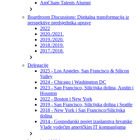
AmCham Talents Alumni
chevron_right
Boardroom Discussions: Digitalna transformacija iz
perspektive predsjednika uprave
2022
2020./2021.
2019./2020.
2018./2019.
2017./2018.
chevron_right
Delegacije
2025 - Los Angeles, San Francisco & Silicon
Valley
2024 - Chicago i Washington DC
2023 - San Francisco, Silicijska dolina, Austin i
Houston
2022 - Boston i New York
2019 - San Francisco, Silicijska dolina i Seattle
2018 - New York i San Francisco/Silicijska
dolina
2014 - Gospodarski posjet izaslanstva hrvatske
Vlade vodećim američkim IT kompanijama
chevron_right