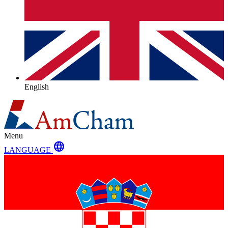
English
Menu
language
LANGUAGE