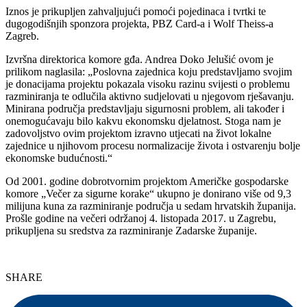
Iznos je prikupljen zahvaljujući pomoći pojedinaca i tvrtki te
dugogodišnjih sponzora projekta, PBZ Card-a i Wolf Theiss-a
Zagreb.
Izvršna direktorica komore gđa. Andrea Doko Jelušić ovom je
prilikom naglasila: „Poslovna zajednica koju predstavljamo svojim
je donacijama projektu pokazala visoku razinu svijesti o problemu
razminiranja te odlučila aktivno sudjelovati u njegovom rješavanju.
Minirana područja predstavljaju sigurnosni problem, ali također i
onemogućavaju bilo kakvu ekonomsku djelatnost. Stoga nam je
zadovoljstvo ovim projektom izravno utjecati na život lokalne
zajednice u njihovom procesu normalizacije života i ostvarenju bolje
ekonomske budućnosti.“
Od 2001. godine dobrotvornim projektom Američke gospodarske
komore „Večer za sigurne korake“ ukupno je donirano više od 9,3
milijuna kuna za razminiranje područja u sedam hrvatskih županija.
Prošle godine na večeri održanoj 4. listopada 2017. u Zagrebu,
prikupljena su sredstva za razminiranje Zadarske županije.
SHARE