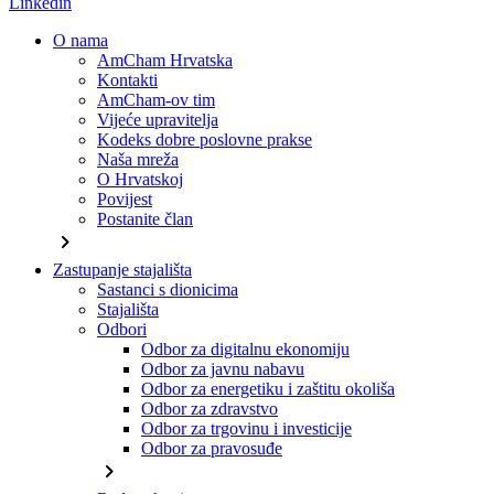
Linkedin
O nama
AmCham Hrvatska
Kontakti
AmCham-ov tim
Vijeće upravitelja
Kodeks dobre poslovne prakse
Naša mreža
O Hrvatskoj
Povijest
Postanite član
chevron_right
Zastupanje stajališta
Sastanci s dionicima
Stajališta
Odbori
Odbor za digitalnu ekonomiju
Odbor za javnu nabavu
Odbor za energetiku i zaštitu okoliša
Odbor za zdravstvo
Odbor za trgovinu i investicije
Odbor za pravosuđe
chevron_right