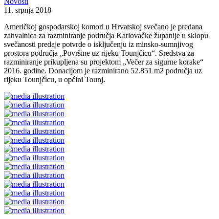
Novosti
11. srpnja 2018
Američkoj gospodarskoj komori u Hrvatskoj svečano je predana
zahvalnica za razminiranje područja Karlovačke županije u sklopu
svečanosti predaje potvrde o isključenju iz minsko-sumnjivog
prostora područja „Površine uz rijeku Tounjčicu“. Sredstva za
razminiranje prikupljena su projektom „Večer za sigurne korake“
2016. godine. Donacijom je razminirano 52.851 m2 područja uz
rijeku Tounjčicu, u općini Tounj.