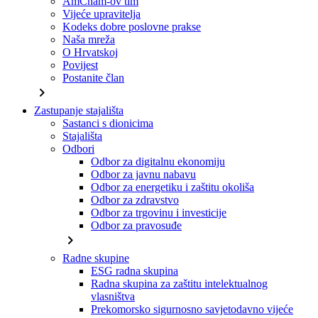
AmCham-ov tim
Vijeće upravitelja
Kodeks dobre poslovne prakse
Naša mreža
O Hrvatskoj
Povijest
Postanite član
chevron_right
Zastupanje stajališta
Sastanci s dionicima
Stajališta
Odbori
Odbor za digitalnu ekonomiju
Odbor za javnu nabavu
Odbor za energetiku i zaštitu okoliša
Odbor za zdravstvo
Odbor za trgovinu i investicije
Odbor za pravosuđe
chevron_right
Radne skupine
ESG radna skupina
Radna skupina za zaštitu intelektualnog
vlasništva
Prekomorsko sigurnosno savjetodavno vijeće