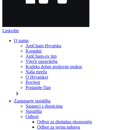
Linkedin
O nama
AmCham Hrvatska
Kontakti
AmCham-ov tim
Vijeće upravitelja
Kodeks dobre poslovne prakse
Naša mreža
O Hrvatskoj
Povijest
Postanite član
chevron_right
Zastupanje stajališta
Sastanci s dionicima
Stajališta
Odbori
Odbor za digitalnu ekonomiju
Odbor za javnu nabavu