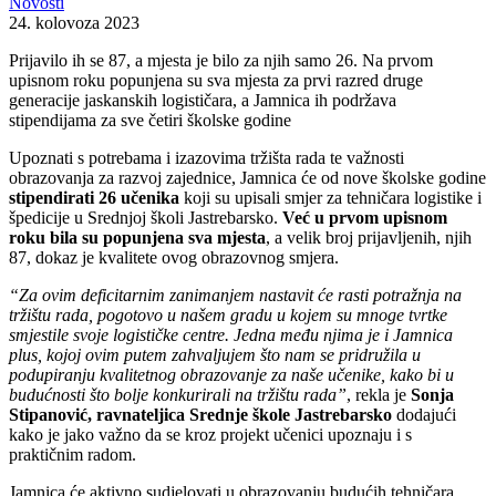
Novosti
24. kolovoza 2023
Prijavilo ih se 87, a mjesta je bilo za njih samo 26. Na prvom
upisnom roku popunjena su sva mjesta za prvi razred druge
generacije jaskanskih logističara, a Jamnica ih podržava
stipendijama za sve četiri školske godine
Upoznati s potrebama i izazovima tržišta rada te važnosti
obrazovanja za razvoj zajednice, Jamnica će od nove školske godine
stipendirati 26 učenika
koji su upisali smjer za tehničara logistike i
špedicije u Srednjoj školi Jastrebarsko.
Već u prvom upisnom
roku bila su popunjena sva mjesta
, a velik broj prijavljenih, njih
87, dokaz je kvalitete ovog obrazovnog smjera.
“Za ovim deficitarnim zanimanjem nastavit će rasti potražnja na
tržištu rada, pogotovo u našem gradu u kojem su mnoge tvrtke
smjestile svoje logističke centre. Jedna među njima je i Jamnica
plus, kojoj ovim putem zahvaljujem što nam se pridružila u
podupiranju kvalitetnog obrazovanje za naše učenike, kako bi u
budućnosti što bolje konkurirali na tržištu rada”
, rekla je
Sonja
Stipanović, ravnateljica Srednje škole Jastrebarsko
dodajući
kako je jako važno da se kroz projekt učenici upoznaju i s
praktičnim radom.
Jamnica će aktivno sudjelovati u obrazovanju budućih tehničara