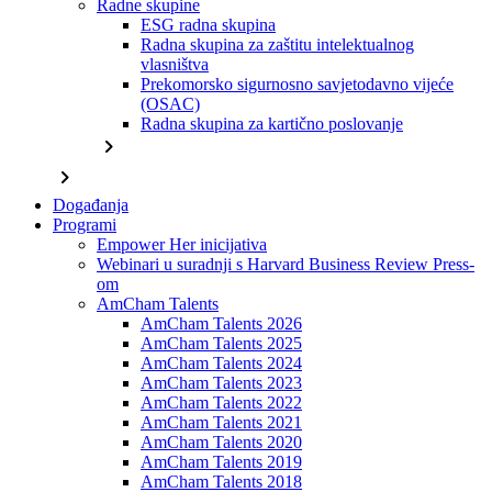
Radne skupine
ESG radna skupina
Radna skupina za zaštitu intelektualnog
vlasništva
Prekomorsko sigurnosno savjetodavno vijeće
(OSAC)
Radna skupina za kartično poslovanje
chevron_right
chevron_right
Događanja
Programi
Empower Her inicijativa
Webinari u suradnji s Harvard Business Review Press-
om
AmCham Talents
AmCham Talents 2026
AmCham Talents 2025
AmCham Talents 2024
AmCham Talents 2023
AmCham Talents 2022
AmCham Talents 2021
AmCham Talents 2020
AmCham Talents 2019
AmCham Talents 2018