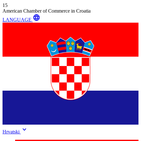
15
American Chamber of Commerce in Croatia
language
LANGUAGE
keyboard_arrow_down
Hrvatski