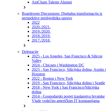
AmCham Talents Alumni
chevron_right
Boardroom Discussions: Digitalna transformacija iz
perspektive predsjednika uprave
2022
2020./2021.
2019./2020.
2018./2019.
2017./2018.
chevron_right
Delegacije
2025 - Los Angeles, San Francisco & Silicon
Valley
2024 - Chicago i Washington DC
2023 - San Francisco, Silicijska dolina, Austin i
Houston
2022 - Boston i New York
2019 - San Francisco, Silicijska dolina i Seattle
2018 - New York i San Francisco/Silicijska
dolina
2014 - Gospodarski posjet izaslanstva hrvatske
Vlade vodećim američkim IT kompanijama
chevron_right