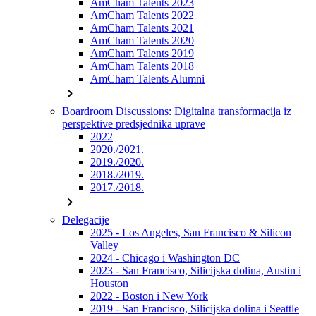
AmCham Talents 2023
AmCham Talents 2022
AmCham Talents 2021
AmCham Talents 2020
AmCham Talents 2019
AmCham Talents 2018
AmCham Talents Alumni
chevron_right
Boardroom Discussions: Digitalna transformacija iz
perspektive predsjednika uprave
2022
2020./2021.
2019./2020.
2018./2019.
2017./2018.
chevron_right
Delegacije
2025 - Los Angeles, San Francisco & Silicon
Valley
2024 - Chicago i Washington DC
2023 - San Francisco, Silicijska dolina, Austin i
Houston
2022 - Boston i New York
2019 - San Francisco, Silicijska dolina i Seattle