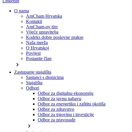
Linkedin
O nama
AmCham Hrvatska
Kontakti
AmCham-ov tim
Vijeće upravitelja
Kodeks dobre poslovne prakse
Naša mreža
O Hrvatskoj
Povijest
Postanite član
chevron_right
Zastupanje stajališta
Sastanci s dionicima
Stajališta
Odbori
Odbor za digitalnu ekonomiju
Odbor za javnu nabavu
Odbor za energetiku i zaštitu okoliša
Odbor za zdravstvo
Odbor za trgovinu i investicije
Odbor za pravosuđe
chevron_right