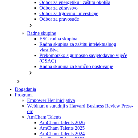
Odbor za energetiku i zaštitu okoliša
Odbor za zdravstvo
Odbor za trgovinu i investicije
Odbor za pravosuđe
chevron_right
Radne skupine
ESG radna skupina
Radna skupina za zaštitu intelektualnog
vlasništva
Prekomorsko sigurnosno savjetodavno vijeće
(OSAC)
Radna skupina za kartično poslovanje
chevron_right
chevron_right
Događanja
Programi
Empower Her inicijativa
Webinari u suradnji s Harvard Business Review Press-
om
AmCham Talents
AmCham Talents 2026
AmCham Talents 2025
AmCham Talents 2024