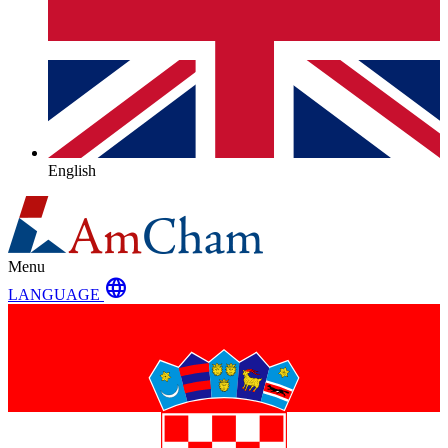
English
Menu
language
LANGUAGE