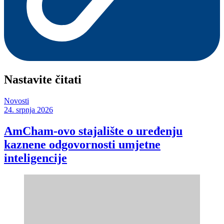
Nastavite čitati
Novosti
24. srpnja 2026
AmCham-ovo stajalište o uređenju
kaznene odgovornosti umjetne
inteligencije