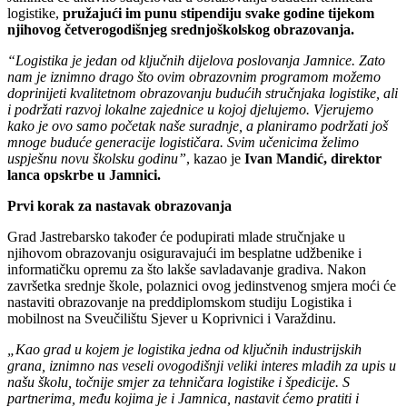
logistike,
pružajući im punu stipendiju svake godine tijekom
njihovog četverogodišnjeg srednjoškolskog obrazovanja.
“Logistika je jedan od ključnih dijelova poslovanja Jamnice. Zato
nam je iznimno drago što ovim obrazovnim programom možemo
doprinijeti kvalitetnom obrazovanju budućih stručnjaka logistike, ali
i podržati razvoj lokalne zajednice u kojoj djelujemo. Vjerujemo
kako je ovo samo početak naše suradnje, a planiramo podržati još
mnoge buduće generacije logističara. Svim učenicima želimo
uspješnu novu školsku godinu”
, kazao je
Ivan Mandić, direktor
lanca opskrbe u Jamnici.
Prvi korak za nastavak obrazovanja
Grad Jastrebarsko također će podupirati mlade stručnjake u
njihovom obrazovanju osiguravajući im besplatne udžbenike i
informatičku opremu za što lakše savladavanje gradiva. Nakon
završetka srednje škole, polaznici ovog jedinstvenog smjera moći će
nastaviti obrazovanje na preddiplomskom studiju Logistika i
mobilnost na Sveučilištu Sjever u Koprivnici i Varaždinu.
„Kao grad u kojem je logistika jedna od ključnih industrijskih
grana, iznimno nas veseli ovogodišnji veliki interes mladih za upis u
našu školu, točnije smjer za tehničara logistike i špedicije. S
partnerima, među kojima je i Jamnica, nastavit ćemo pratiti i