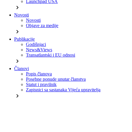
Launchpad USA
chevron_right
Novosti
Novosti
Objave za medije
chevron_right
Publikacije
Godišnjaci
News&Views
Transatlantski i EU odnosi
chevron_right
Članovi
Popis članova
Posebne ponude unutar članstva
Statut i pravilnik
Zapisnici sa sastanaka Vijeća upravitelja
chevron_right