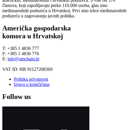
američkih, međunarodnih i hrvatskih poduzeća. S više od 370
članova, koji zapošljavaju preko 110.000 osoba, glas smo
međunarodnih poduzeća u Hrvatskoj. Prvi smo izbor međunarodnih
poduzeća u zagovaranju javnih politika.
Američka gospodarska
komora u Hrvatskoj
T: +385 1 4836 777
F: +385 1 4836 776
E:
info@amcham.hr
VAT ID: HR 91127208369
Politika privatnosti
Izjava o kolačićima
Follow us