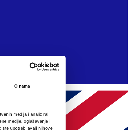
O nama
enih medija i analizirali
ene medije, oglašavanje i
k ste upotrebljavali njihove