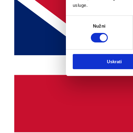
usluge.
Odabir
Nužni
pristanka
Uskrati