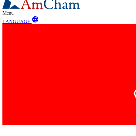
Menu
language
LANGUAGE