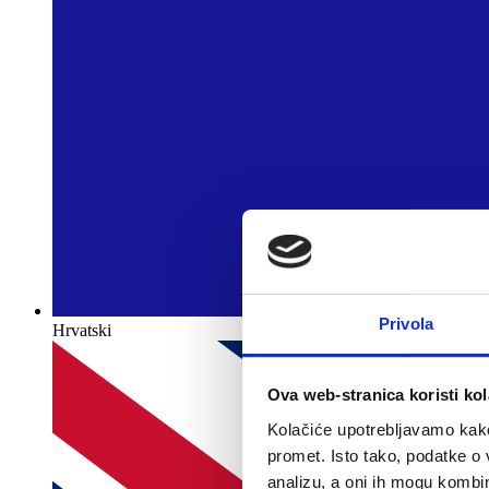
Privola
Hrvatski
Ova web-stranica koristi kol
Kolačiće upotrebljavamo kako 
promet. Isto tako, podatke o 
analizu, a oni ih mogu kombini