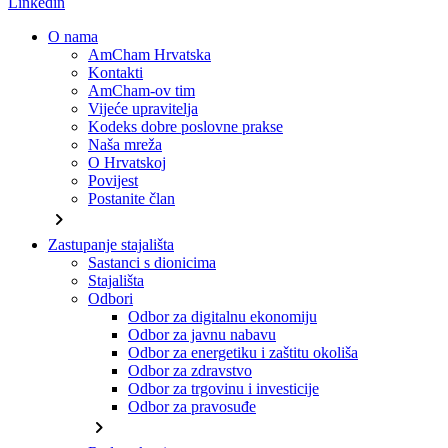
Linkedin
O nama
AmCham Hrvatska
Kontakti
AmCham-ov tim
Vijeće upravitelja
Kodeks dobre poslovne prakse
Naša mreža
O Hrvatskoj
Povijest
Postanite član
chevron_right
Zastupanje stajališta
Sastanci s dionicima
Stajališta
Odbori
Odbor za digitalnu ekonomiju
Odbor za javnu nabavu
Odbor za energetiku i zaštitu okoliša
Odbor za zdravstvo
Odbor za trgovinu i investicije
Odbor za pravosuđe
chevron_right