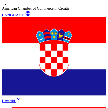
15
American Chamber of Commerce in Croatia
language
LANGUAGE
keyboard_arrow_down
Hrvatski