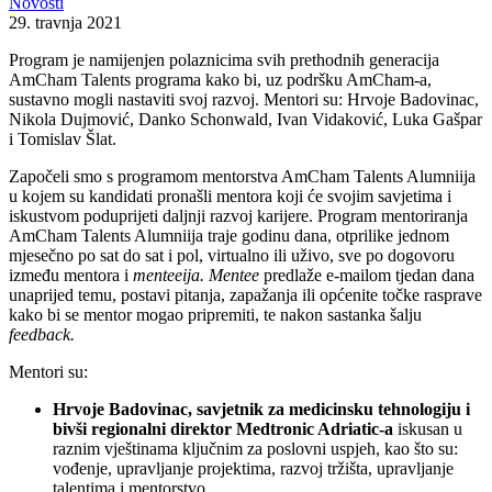
Novosti
29. travnja 2021
Program je namijenjen polaznicima svih prethodnih generacija
AmCham Talents programa kako bi, uz podršku AmCham-a,
sustavno mogli nastaviti svoj razvoj. Mentori su: Hrvoje Badovinac,
Nikola Dujmović, Danko Schonwald, Ivan Vidaković, Luka Gašpar
i Tomislav Šlat.
Započeli smo s programom mentorstva AmCham Talents Alumniija
u kojem su kandidati pronašli mentora koji će svojim savjetima i
iskustvom poduprijeti daljnji razvoj karijere. Program mentoriranja
AmCham Talents Alumniija traje godinu dana, otprilike jednom
mjesečno po sat do sat i pol, virtualno ili uživo, sve po dogovoru
između mentora i
menteeija. Mentee
predlaže e-mailom tjedan dana
unaprijed temu, postavi pitanja, zapažanja ili općenite točke rasprave
kako bi se mentor mogao pripremiti, te nakon sastanka šalju
feedback.
Mentori su:
Hrvoje Badovinac, savjetnik za medicinsku tehnologiju i
bivši regionalni direktor Medtronic Adriatic-a
iskusan u
raznim vještinama ključnim za poslovni uspjeh, kao što su:
vođenje, upravljanje projektima, razvoj tržišta, upravljanje
talentima i mentorstvo.