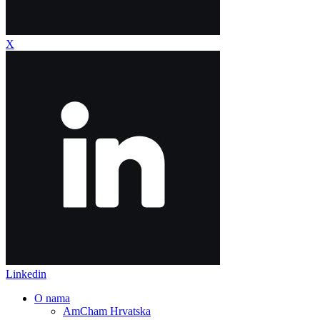
X
Linkedin
O nama
AmCham Hrvatska