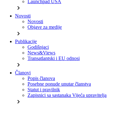
Launchpad USA
chevron_right
Novosti
Novosti
Objave za medije
chevron_right
Publikacije
Godišnjaci
News&Views
Transatlantski i EU odnosi
chevron_right
Članovi
Popis članova
Posebne ponude unutar članstva
Statut i pravilnik
Zapisnici sa sastanaka Vijeća upravitelja
chevron_right