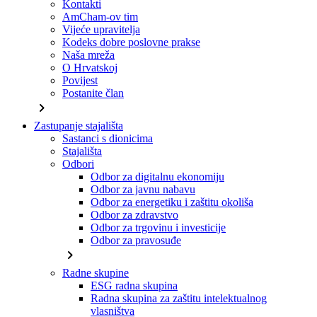
Kontakti
AmCham-ov tim
Vijeće upravitelja
Kodeks dobre poslovne prakse
Naša mreža
O Hrvatskoj
Povijest
Postanite član
chevron_right
Zastupanje stajališta
Sastanci s dionicima
Stajališta
Odbori
Odbor za digitalnu ekonomiju
Odbor za javnu nabavu
Odbor za energetiku i zaštitu okoliša
Odbor za zdravstvo
Odbor za trgovinu i investicije
Odbor za pravosuđe
chevron_right
Radne skupine
ESG radna skupina
Radna skupina za zaštitu intelektualnog
vlasništva