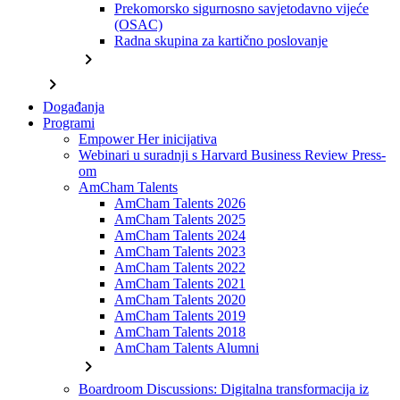
Prekomorsko sigurnosno savjetodavno vijeće
(OSAC)
Radna skupina za kartično poslovanje
chevron_right
chevron_right
Događanja
Programi
Empower Her inicijativa
Webinari u suradnji s Harvard Business Review Press-
om
AmCham Talents
AmCham Talents 2026
AmCham Talents 2025
AmCham Talents 2024
AmCham Talents 2023
AmCham Talents 2022
AmCham Talents 2021
AmCham Talents 2020
AmCham Talents 2019
AmCham Talents 2018
AmCham Talents Alumni
chevron_right
Boardroom Discussions: Digitalna transformacija iz