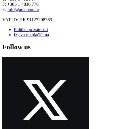
F: +385 1 4836 776
E:
info@amcham.hr
VAT ID: HR 91127208369
Politika privatnosti
Izjava o kolačićima
Follow us