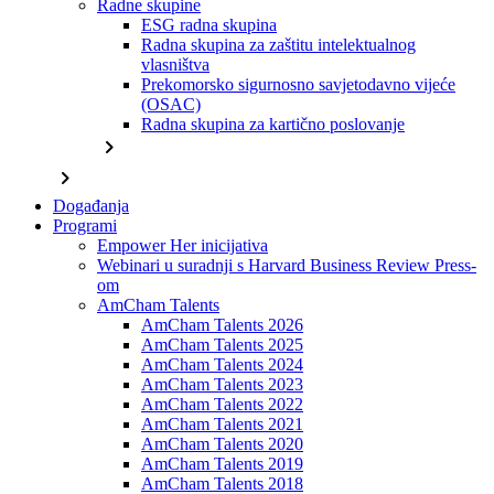
Radne skupine
ESG radna skupina
Radna skupina za zaštitu intelektualnog
vlasništva
Prekomorsko sigurnosno savjetodavno vijeće
(OSAC)
Radna skupina za kartično poslovanje
chevron_right
chevron_right
Događanja
Programi
Empower Her inicijativa
Webinari u suradnji s Harvard Business Review Press-
om
AmCham Talents
AmCham Talents 2026
AmCham Talents 2025
AmCham Talents 2024
AmCham Talents 2023
AmCham Talents 2022
AmCham Talents 2021
AmCham Talents 2020
AmCham Talents 2019
AmCham Talents 2018