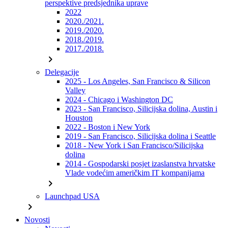
perspektive predsjednika uprave
2022
2020./2021.
2019./2020.
2018./2019.
2017./2018.
chevron_right
Delegacije
2025 - Los Angeles, San Francisco & Silicon
Valley
2024 - Chicago i Washington DC
2023 - San Francisco, Silicijska dolina, Austin i
Houston
2022 - Boston i New York
2019 - San Francisco, Silicijska dolina i Seattle
2018 - New York i San Francisco/Silicijska
dolina
2014 - Gospodarski posjet izaslanstva hrvatske
Vlade vodećim američkim IT kompanijama
chevron_right
Launchpad USA
chevron_right
Novosti