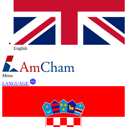
English
Menu
language
LANGUAGE