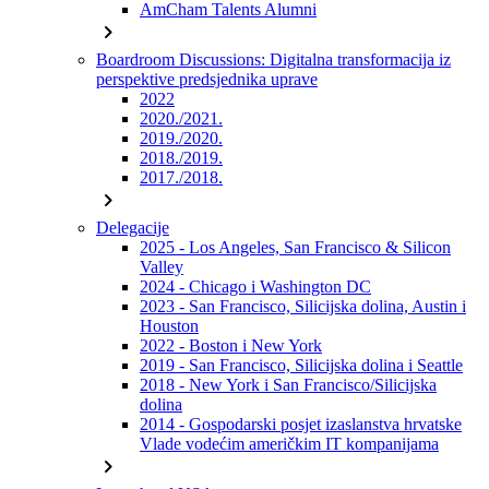
AmCham Talents Alumni
chevron_right
Boardroom Discussions: Digitalna transformacija iz
perspektive predsjednika uprave
2022
2020./2021.
2019./2020.
2018./2019.
2017./2018.
chevron_right
Delegacije
2025 - Los Angeles, San Francisco & Silicon
Valley
2024 - Chicago i Washington DC
2023 - San Francisco, Silicijska dolina, Austin i
Houston
2022 - Boston i New York
2019 - San Francisco, Silicijska dolina i Seattle
2018 - New York i San Francisco/Silicijska
dolina
2014 - Gospodarski posjet izaslanstva hrvatske
Vlade vodećim američkim IT kompanijama
chevron_right