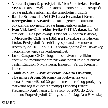
Nikola Dujmović, predsjednik / izvršni direktor tvrtke
SPAN.
Iskusni izvršni direktor s demonstriranom poviješću
rada u industriji informacijske tehnologije i usluga.
Danko Schonwald, šef CPO-a za Hrvatsku i Bosnu i
Hercegovinu u Novartisu.
Iskusni generalni direktor s
dokazanom poviješću rada u farmaceutskoj industriji.
Ivan Vidaković
,
direktor tvrtke YOTTA d.o.o.
Izvršni
direktor ICT-a i poslovanja s više od 35 godina iskustva,
u
Microsoftu CEE
te u
IBM-u
u Hrvatskoj i na Bliskom
Istoku. Predsjednik Američke gospodarske komore u
Hrvatskoj od 2011. do 2015. i sedam godina član Hrvatskog
nacionalnog vijeća za konkurentnost.
Luka Gašpar, CEO
s bogatim iskustvom u velikim
hrvatskim i međunarodnim tvrtkama poput Instituta Nikola
Tesla i Ericcson Nikola Tesla, Emerson, Vertiv, Končar i
Inetec.
Tomislav Šlat, Glavni direktor 3M-a za Hrvatsku,
Sloveniju i Srbiju.
Stručnjak za poslovni razvoj i
menadžment s više od 30 godina međunarodnog prodajnog i
marketinškog iskustva u Srednjoj i Istočnoj Europi.
Predsjednik AmChama u Hrvatskoj od 2000. do 2002.,
trentuno Potpredsjednik Udruge stranih ulagača u Hrvatskoj.
SHARE