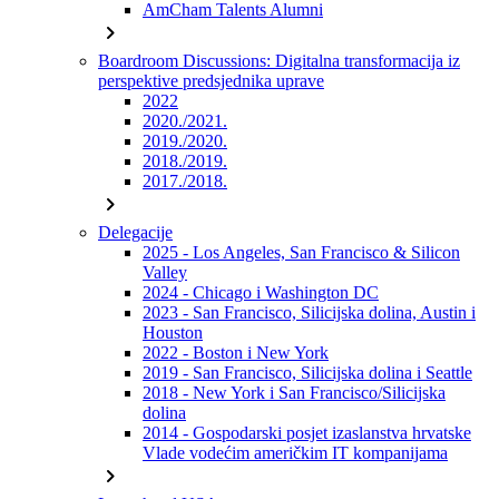
AmCham Talents Alumni
chevron_right
Boardroom Discussions: Digitalna transformacija iz
perspektive predsjednika uprave
2022
2020./2021.
2019./2020.
2018./2019.
2017./2018.
chevron_right
Delegacije
2025 - Los Angeles, San Francisco & Silicon
Valley
2024 - Chicago i Washington DC
2023 - San Francisco, Silicijska dolina, Austin i
Houston
2022 - Boston i New York
2019 - San Francisco, Silicijska dolina i Seattle
2018 - New York i San Francisco/Silicijska
dolina
2014 - Gospodarski posjet izaslanstva hrvatske
Vlade vodećim američkim IT kompanijama
chevron_right