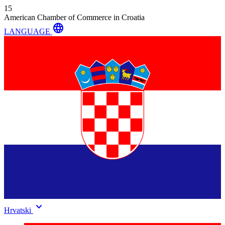
15
American Chamber of Commerce in Croatia
language
LANGUAGE
keyboard_arrow_down
Hrvatski