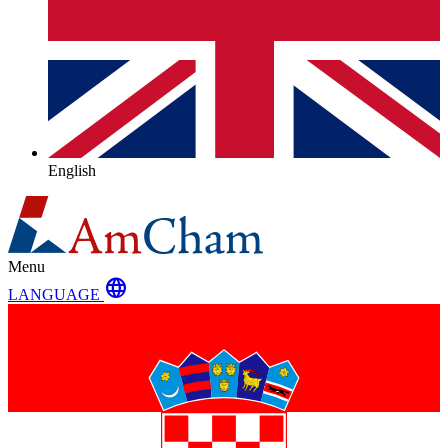
English
Menu
language
LANGUAGE