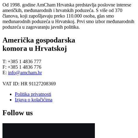
Od 1998. godine AmCham Hrvatska predstavlja poslovne interese
američkih, međunarodnih i hrvatskih poduzeća. S više od 370
članova, koji zapošljavaju preko 110.000 osoba, glas smo
međunarodnih poduzeća u Hrvatskoj. Prvi smo izbor međunarodnih
poduzeća u zagovaranju javnih politika.
Američka gospodarska
komora u Hrvatskoj
T: +385 1 4836 777
F: +385 1 4836 776
E:
info@amcham.hr
VAT ID: HR 91127208369
Politika privatnosti
Izjava o kolačićima
Follow us