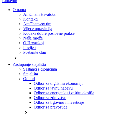
Linkedin
O nama
AmCham Hrvatska
Kontakti
AmCham-ov tim
Vijeće upravitelja
Kodeks dobre poslovne prakse
Naša mreža
O Hrvatskoj
Povijest
Postanite član
chevron_right
Zastupanje stajališta
Sastanci s dionicima
Stajališta
Odbori
Odbor za digitalnu ekonomiju
Odbor za javnu nabavu
Odbor za energetiku i zaštitu okoliša
Odbor za zdravstvo
Odbor za trgovinu i investicije
Odbor za pravosuđe
chevron_right