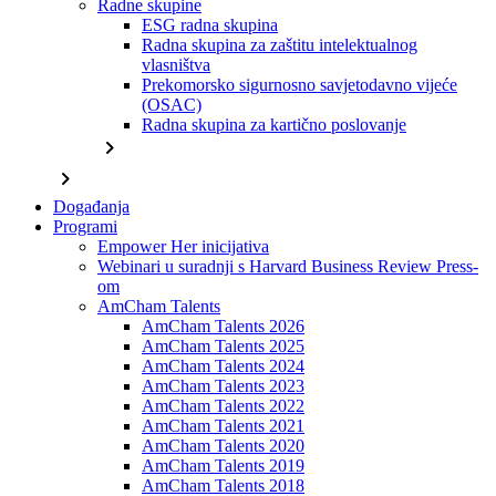
Radne skupine
ESG radna skupina
Radna skupina za zaštitu intelektualnog
vlasništva
Prekomorsko sigurnosno savjetodavno vijeće
(OSAC)
Radna skupina za kartično poslovanje
chevron_right
chevron_right
Događanja
Programi
Empower Her inicijativa
Webinari u suradnji s Harvard Business Review Press-
om
AmCham Talents
AmCham Talents 2026
AmCham Talents 2025
AmCham Talents 2024
AmCham Talents 2023
AmCham Talents 2022
AmCham Talents 2021
AmCham Talents 2020
AmCham Talents 2019
AmCham Talents 2018