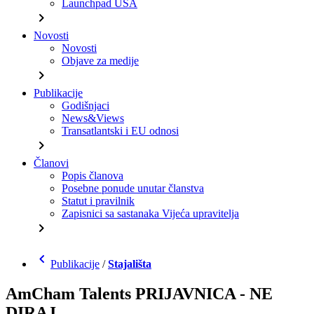
Launchpad USA
chevron_right
Novosti
Novosti
Objave za medije
chevron_right
Publikacije
Godišnjaci
News&Views
Transatlantski i EU odnosi
chevron_right
Članovi
Popis članova
Posebne ponude unutar članstva
Statut i pravilnik
Zapisnici sa sastanaka Vijeća upravitelja
chevron_right
chevron_left
Publikacije
/
Stajališta
AmCham Talents PRIJAVNICA - NE
DIRAJ