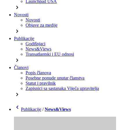
Launchpad USA
chevron_right
Novosti
Novosti
Objave za medije
chevron_right
Publikacije
Godišnjaci
News&Views
Transatlantski i EU odnosi
chevron_right
Članovi
Popis članova
Posebne ponude unutar članstva
Statut i pravilnik
Zapisnici sa sastanaka Vijeća upravitelja
chevron_right
chevron_left
Publikacije
/
News&Views