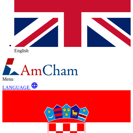
English
Menu
language
LANGUAGE