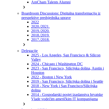
AmCham Talents Alumni
chevron_right
Boardroom Discussions: Digitalna transformacija iz
perspektive predsjednika uprave
2022
2020./2021.
2019./2020.
2018./2019.
2017./2018.
chevron_right
Delegacije
2025 - Los Angeles, San Francisco & Silicon
Valley
2024 - Chicago i Washington DC
2023 - San Francisco, Silicijska dolina, Austin i
Houston
2022 - Boston i New York
2019 - San Francisco, Silicijska dolina i Seattle
2018 - New York i San Francisco/Silicijska
dolina
2014 - Gospodarski posjet izaslanstva hrvatske
Vlade vodećim američkim IT kompanijama
chevron_right