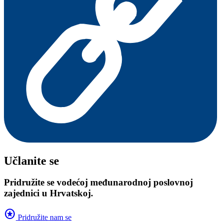
Učlanite se
Pridružite se vodećoj međunarodnoj poslovnoj
zajednici u Hrvatskoj.
stars
Pridružite nam se