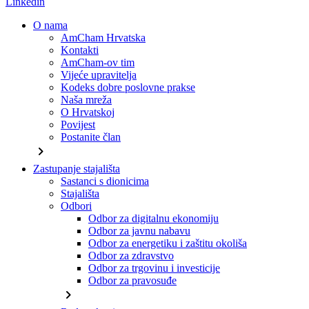
Linkedin
O nama
AmCham Hrvatska
Kontakti
AmCham-ov tim
Vijeće upravitelja
Kodeks dobre poslovne prakse
Naša mreža
O Hrvatskoj
Povijest
Postanite član
chevron_right
Zastupanje stajališta
Sastanci s dionicima
Stajališta
Odbori
Odbor za digitalnu ekonomiju
Odbor za javnu nabavu
Odbor za energetiku i zaštitu okoliša
Odbor za zdravstvo
Odbor za trgovinu i investicije
Odbor za pravosuđe
chevron_right