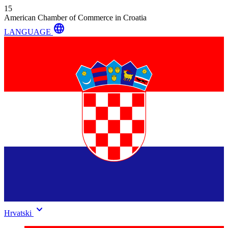
15
American Chamber of Commerce in Croatia
language
LANGUAGE
keyboard_arrow_down
Hrvatski