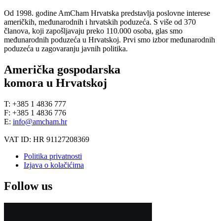
Od 1998. godine AmCham Hrvatska predstavlja poslovne interese
američkih, međunarodnih i hrvatskih poduzeća. S više od 370
članova, koji zapošljavaju preko 110.000 osoba, glas smo
međunarodnih poduzeća u Hrvatskoj. Prvi smo izbor međunarodnih
poduzeća u zagovaranju javnih politika.
Američka gospodarska
komora u Hrvatskoj
T: +385 1 4836 777
F: +385 1 4836 776
E:
info@amcham.hr
VAT ID: HR 91127208369
Politika privatnosti
Izjava o kolačićima
Follow us