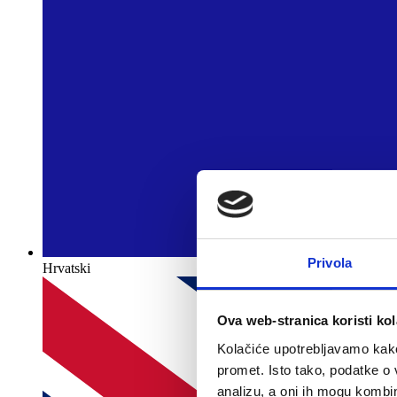
Privola
Hrvatski
Ova web-stranica koristi kol
Kolačiće upotrebljavamo kako 
promet. Isto tako, podatke o 
analizu, a oni ih mogu kombini