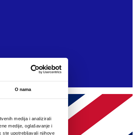
O nama
enih medija i analizirali
ene medije, oglašavanje i
k ste upotrebljavali njihove