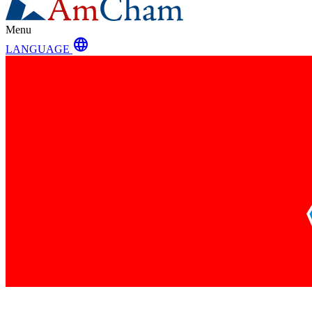
Menu
language
LANGUAGE