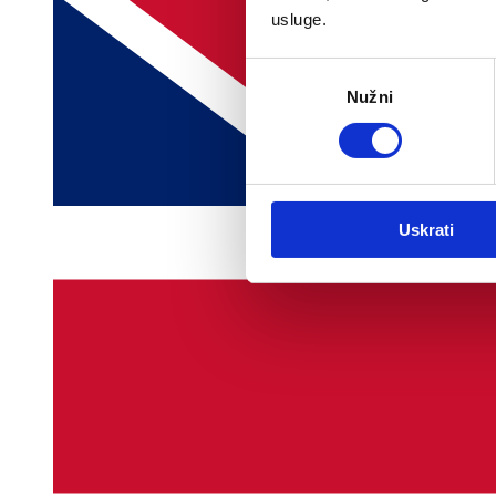
usluge.
Odabir
Nužni
pristanka
Uskrati