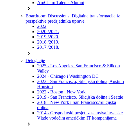
AmCham Talents Alumni
chevron_right
Boardroom Discussions: Digitalna transformacija iz
perspektive predsjednika uprave
2022
2020./2021.
2019./2020.
2018./2019.
2017./2018.
chevron_right
Delegacije
2025 - Los Angeles, San Francisco & Silicon
Valley
2024 - Chicago i Washington DC
2023 - San Francisco, Silicijska dolina, Austin i
Houston
2022 - Boston i New York
2019 - San Francisco, Silicijska dolina i Seattle
2018 - New York i San Francisco/Silicijska
dolina
2014 - Gospodarski posjet izaslanstva hrvatske
Vlade vodećim američkim IT kompanijama
chevron_right