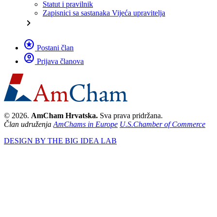
Statut i pravilnik
Zapisnici sa sastanaka Vijeća upravitelja
chevron_right
stars
Postani član
account_circle
Prijava članova
© 2026.
AmCham Hrvatska.
Sva prava pridržana.
Član udruženja
AmChams in Europe
U.S.Chamber of Commerce
DESIGN BY THE BIG IDEA LAB