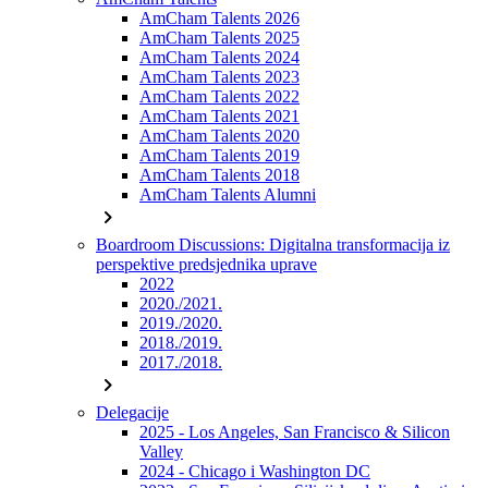
AmCham Talents 2026
AmCham Talents 2025
AmCham Talents 2024
AmCham Talents 2023
AmCham Talents 2022
AmCham Talents 2021
AmCham Talents 2020
AmCham Talents 2019
AmCham Talents 2018
AmCham Talents Alumni
chevron_right
Boardroom Discussions: Digitalna transformacija iz
perspektive predsjednika uprave
2022
2020./2021.
2019./2020.
2018./2019.
2017./2018.
chevron_right
Delegacije
2025 - Los Angeles, San Francisco & Silicon
Valley
2024 - Chicago i Washington DC