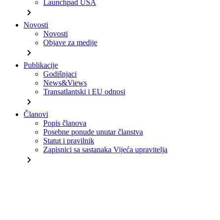
Launchpad USA
chevron_right
Novosti
Novosti
Objave za medije
chevron_right
Publikacije
Godišnjaci
News&Views
Transatlantski i EU odnosi
chevron_right
Članovi
Popis članova
Posebne ponude unutar članstva
Statut i pravilnik
Zapisnici sa sastanaka Vijeća upravitelja
chevron_right