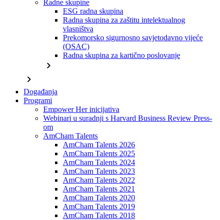
Radne skupine
ESG radna skupina
Radna skupina za zaštitu intelektualnog
vlasništva
Prekomorsko sigurnosno savjetodavno vijeće
(OSAC)
Radna skupina za kartično poslovanje
chevron_right
chevron_right
Događanja
Programi
Empower Her inicijativa
Webinari u suradnji s Harvard Business Review Press-
om
AmCham Talents
AmCham Talents 2026
AmCham Talents 2025
AmCham Talents 2024
AmCham Talents 2023
AmCham Talents 2022
AmCham Talents 2021
AmCham Talents 2020
AmCham Talents 2019
AmCham Talents 2018