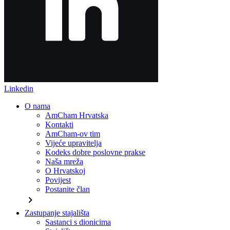
Linkedin
O nama
AmCham Hrvatska
Kontakti
AmCham-ov tim
Vijeće upravitelja
Kodeks dobre poslovne prakse
Naša mreža
O Hrvatskoj
Povijest
Postanite član
chevron_right
Zastupanje stajališta
Sastanci s dionicima