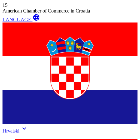
15
American Chamber of Commerce in Croatia
language
LANGUAGE
keyboard_arrow_down
Hrvatski