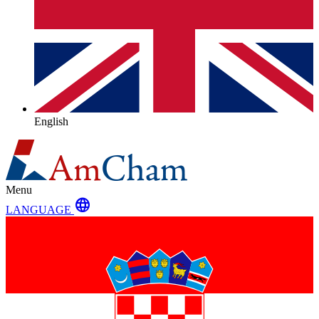
English
Menu
language
LANGUAGE