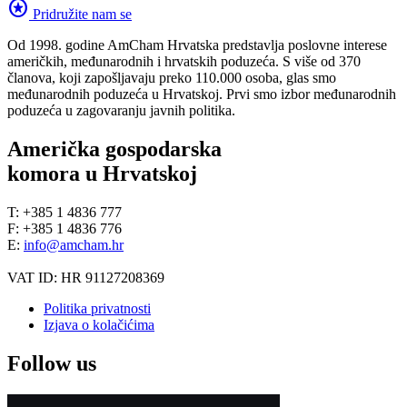
stars
Pridružite nam se
Od 1998. godine AmCham Hrvatska predstavlja poslovne interese
američkih, međunarodnih i hrvatskih poduzeća. S više od 370
članova, koji zapošljavaju preko 110.000 osoba, glas smo
međunarodnih poduzeća u Hrvatskoj. Prvi smo izbor međunarodnih
poduzeća u zagovaranju javnih politika.
Američka gospodarska
komora u Hrvatskoj
T: +385 1 4836 777
F: +385 1 4836 776
E:
info@amcham.hr
VAT ID: HR 91127208369
Politika privatnosti
Izjava o kolačićima
Follow us