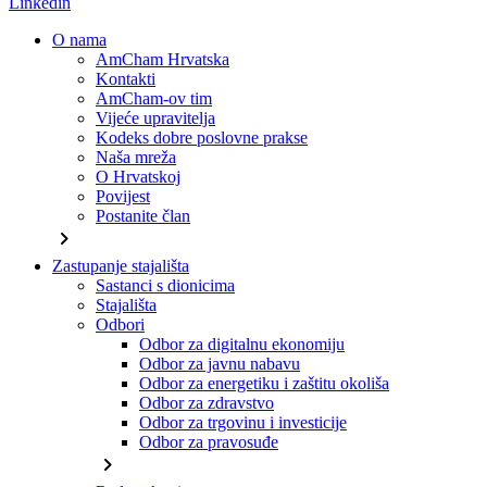
Linkedin
O nama
AmCham Hrvatska
Kontakti
AmCham-ov tim
Vijeće upravitelja
Kodeks dobre poslovne prakse
Naša mreža
O Hrvatskoj
Povijest
Postanite član
chevron_right
Zastupanje stajališta
Sastanci s dionicima
Stajališta
Odbori
Odbor za digitalnu ekonomiju
Odbor za javnu nabavu
Odbor za energetiku i zaštitu okoliša
Odbor za zdravstvo
Odbor za trgovinu i investicije
Odbor za pravosuđe
chevron_right