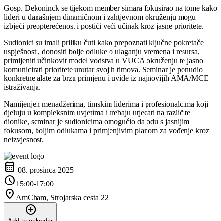
Gosp. Dekoninck se tijekom member simara fokusirao na tome kako
lideri u današnjem dinamičnom i zahtjevnom okruženju mogu
izbjeći preopterećenost i postići veći učinak kroz jasne prioritete.
Sudionici su imali priliku čuti kako prepoznati ključne pokretače
uspješnosti, donositi bolje odluke o ulaganju vremena i resursa,
primijeniti učinkovit model vodstva u VUCA okruženju te jasno
komunicirati prioritete unutar svojih timova. Seminar je ponudio
konkretne alate za brzu primjenu i uvide iz najnovijih AMA/MCE
istraživanja.
Namijenjen menadžerima, timskim liderima i profesionalcima koji
djeluju u kompleksnim uvjetima i trebaju utjecati na različite
dionike, seminar je sudionicima omogućio da odu s jasnijim
fokusom, boljim odlukama i primjenjivim planom za vođenje kroz
neizvjesnost.
calendar_month
08. prosinca 2025
schedule
15:00-17:00
location_on
AmCham, Strojarska cesta 22
add_circle
Add to calendar