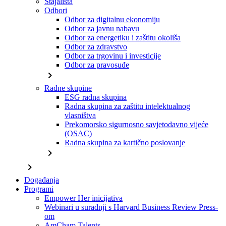
Stajališta
Odbori
Odbor za digitalnu ekonomiju
Odbor za javnu nabavu
Odbor za energetiku i zaštitu okoliša
Odbor za zdravstvo
Odbor za trgovinu i investicije
Odbor za pravosuđe
chevron_right
Radne skupine
ESG radna skupina
Radna skupina za zaštitu intelektualnog
vlasništva
Prekomorsko sigurnosno savjetodavno vijeće
(OSAC)
Radna skupina za kartično poslovanje
chevron_right
chevron_right
Događanja
Programi
Empower Her inicijativa
Webinari u suradnji s Harvard Business Review Press-
om
AmCham Talents