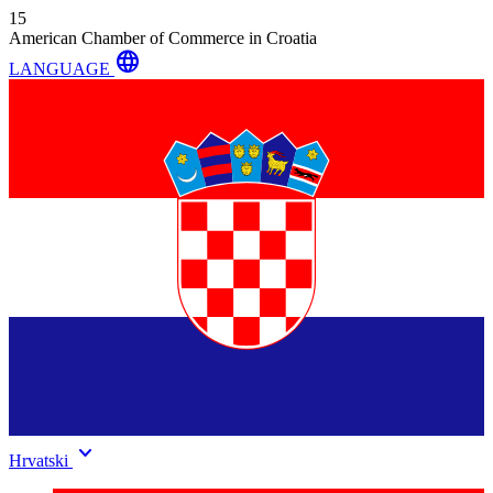
15
American Chamber of Commerce in Croatia
language
LANGUAGE
keyboard_arrow_down
Hrvatski