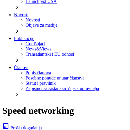
Launchpad USA
chevron_right
Novosti
Novosti
Objave za medije
chevron_right
Publikacije
Godišnjaci
News&Views
Transatlantski i EU odnosi
chevron_right
Članovi
Popis članova
Posebne ponude unutar članstva
Statut i pravilnik
Zapisnici sa sastanaka Vijeća upravitelja
chevron_right
Speed networking
calendar_month
Prošla događanja