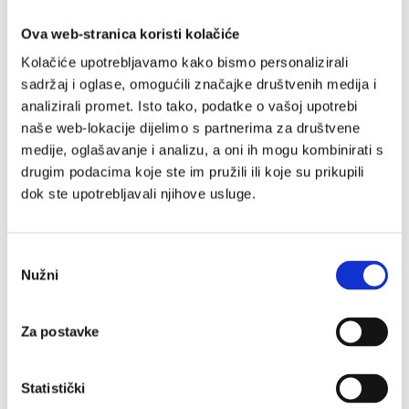
Radne skupine
ESG radna skupina
Ova web-stranica koristi kolačiće
Radna skupina za zaštitu intelektualnog
vlasništva
Kolačiće upotrebljavamo kako bismo personalizirali
Prekomorsko sigurnosno savjetodavno vijeće
sadržaj i oglase, omogućili značajke društvenih medija i
(OSAC)
Radna skupina za kartično poslovanje
analizirali promet. Isto tako, podatke o vašoj upotrebi
chevron_right
naše web-lokacije dijelimo s partnerima za društvene
chevron_right
medije, oglašavanje i analizu, a oni ih mogu kombinirati s
Događanja
drugim podacima koje ste im pružili ili koje su prikupili
Programi
dok ste upotrebljavali njihove usluge.
Empower Her inicijativa
Webinari u suradnji s Harvard Business Review Press-
om
AmCham Talents
Odabir
AmCham Talents 2026
Nužni
pristanka
AmCham Talents 2025
AmCham Talents 2024
AmCham Talents 2023
Za postavke
AmCham Talents 2022
AmCham Talents 2021
AmCham Talents 2020
AmCham Talents 2019
Statistički
AmCham Talents 2018