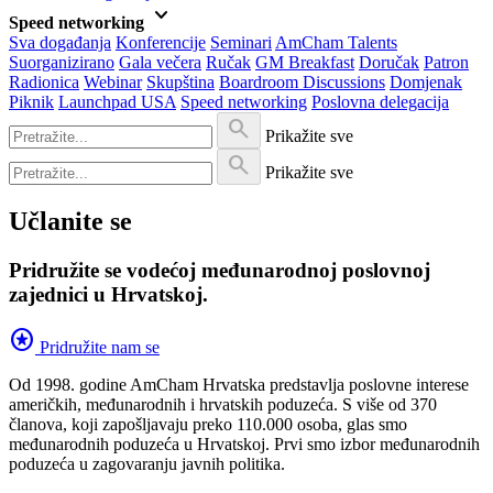
keyboard_arrow_down
Speed networking
Sva događanja
Konferencije
Seminari
AmCham Talents
Suorganizirano
Gala večera
Ručak
GM Breakfast
Doručak
Patron
Radionica
Webinar
Skupština
Boardroom Discussions
Domjenak
Piknik
Launchpad USA
Speed networking
Poslovna delegacija
search
Prikažite sve
search
Prikažite sve
Učlanite se
Pridružite se vodećoj međunarodnoj poslovnoj
zajednici u Hrvatskoj.
stars
Pridružite nam se
Od 1998. godine AmCham Hrvatska predstavlja poslovne interese
američkih, međunarodnih i hrvatskih poduzeća. S više od 370
članova, koji zapošljavaju preko 110.000 osoba, glas smo
međunarodnih poduzeća u Hrvatskoj. Prvi smo izbor međunarodnih
poduzeća u zagovaranju javnih politika.