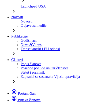
chevron_right
Launchpad USA
chevron_right
Novosti
Novosti
Objave za medije
chevron_right
Publikacije
Godišnjaci
News&Views
Transatlantski i EU odnosi
chevron_right
Članovi
Popis članova
Posebne ponude unutar članstva
Statut i pravilnik
Zapisnici sa sastanaka Vijeća upravitelja
chevron_right
stars
Postani član
account_circle
Prijava članova