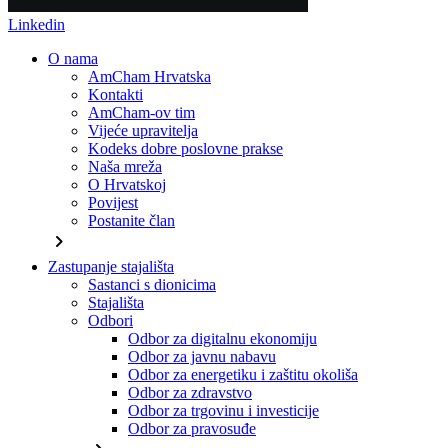
Linkedin
O nama
AmCham Hrvatska
Kontakti
AmCham-ov tim
Vijeće upravitelja
Kodeks dobre poslovne prakse
Naša mreža
O Hrvatskoj
Povijest
Postanite član
chevron_right
Zastupanje stajališta
Sastanci s dionicima
Stajališta
Odbori
Odbor za digitalnu ekonomiju
Odbor za javnu nabavu
Odbor za energetiku i zaštitu okoliša
Odbor za zdravstvo
Odbor za trgovinu i investicije
Odbor za pravosuđe