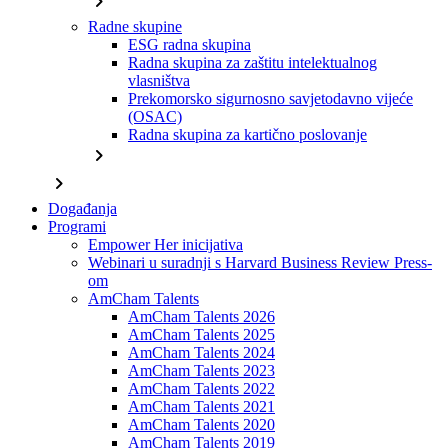
chevron_right
Radne skupine
ESG radna skupina
Radna skupina za zaštitu intelektualnog
vlasništva
Prekomorsko sigurnosno savjetodavno vijeće
(OSAC)
Radna skupina za kartično poslovanje
chevron_right
chevron_right
Događanja
Programi
Empower Her inicijativa
Webinari u suradnji s Harvard Business Review Press-
om
AmCham Talents
AmCham Talents 2026
AmCham Talents 2025
AmCham Talents 2024
AmCham Talents 2023
AmCham Talents 2022
AmCham Talents 2021
AmCham Talents 2020
AmCham Talents 2019