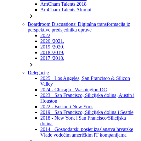
AmCham Talents 2018
AmCham Talents Alumni
chevron_right
Boardroom Discussions: Digitalna transformacija iz
perspektive predsjednika uprave
2022
2020./2021.
2019./2020.
2018./2019.
2017./2018.
chevron_right
Delegacije
2025 - Los Angeles, San Francisco & Silicon
Valley
2024 - Chicago i Washington DC
2023 - San Francisco, Silicijska dolina, Austin i
Houston
2022 - Boston i New York
2019 - San Francisco, Silicijska dolina i Seattle
2018 - New York i San Francisco/Silicijska
dolina
2014 - Gospodarski posjet izaslanstva hrvatske
Vlade vodećim američkim IT kompanijama