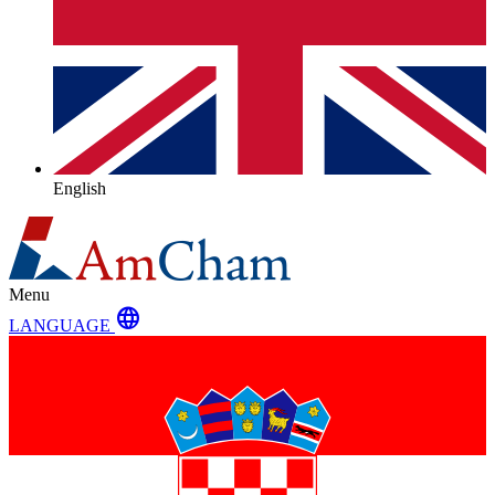
English
Menu
language
LANGUAGE