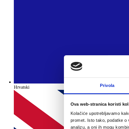
Privola
Hrvatski
Ova web-stranica koristi kol
Kolačiće upotrebljavamo kako 
promet. Isto tako, podatke o 
analizu, a oni ih mogu kombini