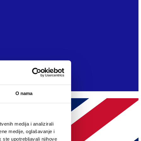
O nama
enih medija i analizirali
ene medije, oglašavanje i
k ste upotrebljavali njihove