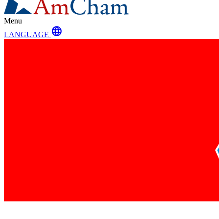
Menu
language
LANGUAGE