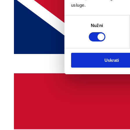
usluge.
Odabir
Nužni
pristanka
Uskrati