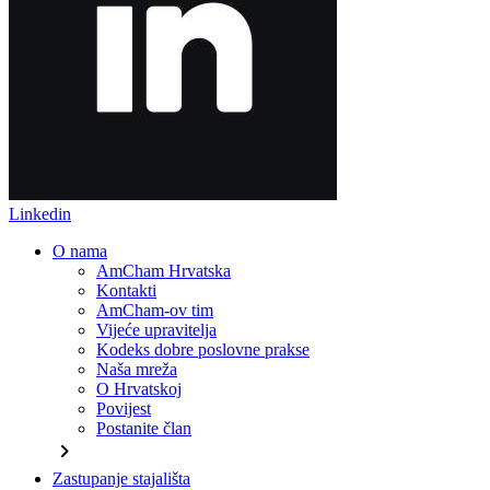
Linkedin
O nama
AmCham Hrvatska
Kontakti
AmCham-ov tim
Vijeće upravitelja
Kodeks dobre poslovne prakse
Naša mreža
O Hrvatskoj
Povijest
Postanite član
chevron_right
Zastupanje stajališta