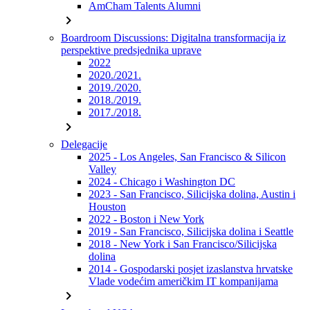
AmCham Talents Alumni
chevron_right
Boardroom Discussions: Digitalna transformacija iz
perspektive predsjednika uprave
2022
2020./2021.
2019./2020.
2018./2019.
2017./2018.
chevron_right
Delegacije
2025 - Los Angeles, San Francisco & Silicon
Valley
2024 - Chicago i Washington DC
2023 - San Francisco, Silicijska dolina, Austin i
Houston
2022 - Boston i New York
2019 - San Francisco, Silicijska dolina i Seattle
2018 - New York i San Francisco/Silicijska
dolina
2014 - Gospodarski posjet izaslanstva hrvatske
Vlade vodećim američkim IT kompanijama
chevron_right