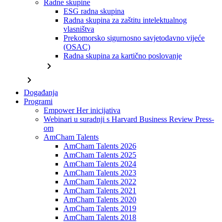
Radne skupine
ESG radna skupina
Radna skupina za zaštitu intelektualnog
vlasništva
Prekomorsko sigurnosno savjetodavno vijeće
(OSAC)
Radna skupina za kartično poslovanje
chevron_right
chevron_right
Događanja
Programi
Empower Her inicijativa
Webinari u suradnji s Harvard Business Review Press-
om
AmCham Talents
AmCham Talents 2026
AmCham Talents 2025
AmCham Talents 2024
AmCham Talents 2023
AmCham Talents 2022
AmCham Talents 2021
AmCham Talents 2020
AmCham Talents 2019
AmCham Talents 2018