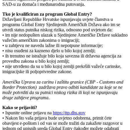
SAD-u za domaća i međunarodna putovanja.
Tko je kvalificiran za program Global Entry?
Državljani Republike Hrvatske ispunjavaju uvjete članstva u
programu Global Entry Sjedinjenih Američkih Država ako im se
utvrdi status putnika niskog rizika, odnosno pod uvjetom da:
• im nije nedopušten ulazak u Sjedinjene Američke Države sukladno
važećim američkim zakonima o imigraciji;
• u zahtjevu ne navedu lažne ili nepotpune informacije;
• nisu osuđeni za kazneno djelo u bilo kojoj zemlji;
• ih trenutno ne istražuje bilo koja savezna ili državna agencija za
provedbu zakona u bilo kojoj zemlji;
• nije utvrđeno da su u bilo kojoj zemlji prekršili važeće carinske,
imigracijske ili poljoprivredne zakone.
Američka Uprava za carinu i zaštitu granice (CBP -
Customs and
Border Protection
) zadržava pravo odbiti kandidate za koje se ne
može potvrditi da su putnici niskog rizika ili koji ne ispunjavaju
druge zahtjeve programa
.
Kako se prijaviti?
• Ispunite online prijavu na
https://ttp.dhs.gov
• Nakon što vaša prijava bude uvjetno odobrena, primit ćete
obavijest e-poštom i od vas se može tražiti da zakažete razgovor u
jednom od upisnih ureda Global Entry (također možete odabrati