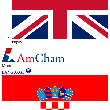
English
Menu
language
LANGUAGE