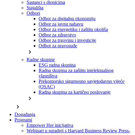
Sastanci s dionicima
Stajališta
Odbori
Odbor za digitalnu ekonomiju
Odbor za javnu nabavu
Odbor za energetiku i zaštitu okoliša
Odbor za zdravstvo
Odbor za trgovinu i investicije
Odbor za pravosuđe
chevron_right
Radne skupine
ESG radna skupina
Radna skupina za zaštitu intelektualnog
vlasništva
Prekomorsko sigurnosno savjetodavno vijeće
(OSAC)
Radna skupina za kartično poslovanje
chevron_right
chevron_right
Događanja
Programi
Empower Her inicijativa
Webinari u suradnji s Harvard Business Review Press-