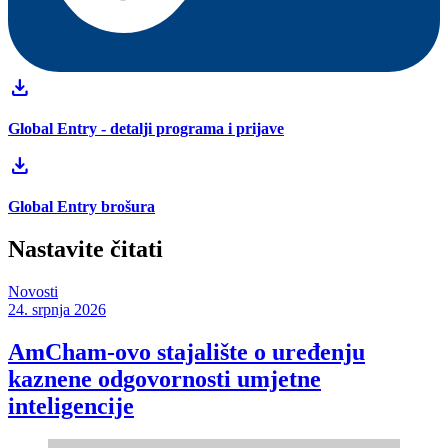
download
Global Entry - detalji programa i prijave
download
Global Entry brošura
Nastavite čitati
Novosti
24. srpnja 2026
AmCham-ovo stajalište o uređenju
kaznene odgovornosti umjetne
inteligencije