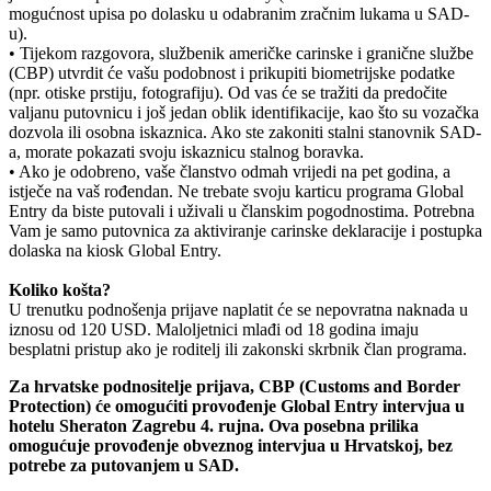
mogućnost upisa po dolasku u odabranim zračnim lukama u SAD-
u).
• Tijekom razgovora, službenik američke carinske i granične službe
(CBP) utvrdit će vašu podobnost i prikupiti biometrijske podatke
(npr. otiske prstiju, fotografiju). Od vas će se tražiti da predočite
valjanu putovnicu i još jedan oblik identifikacije, kao što su vozačka
dozvola ili osobna iskaznica. Ako ste zakoniti stalni stanovnik SAD-
a, morate pokazati svoju iskaznicu stalnog boravka.
• Ako je odobreno, vaše članstvo odmah vrijedi na pet godina, a
istječe na vaš rođendan. Ne trebate svoju karticu programa Global
Entry da biste putovali i uživali u članskim pogodnostima. Potrebna
Vam je samo putovnica za aktiviranje carinske deklaracije i postupka
dolaska na kiosk Global Entry.
Koliko košta?
U trenutku podnošenja prijave naplatit će se nepovratna naknada u
iznosu od 120 USD. Maloljetnici mlađi od 18 godina imaju
besplatni pristup ako je roditelj ili zakonski skrbnik član programa.
Za hrvatske podnositelje prijava, CBP (Customs and Border
Protection) će omogućiti provođenje Global Entry intervjua u
hotelu Sheraton Zagrebu 4. rujna. Ova posebna prilika
omogućuje provođenje obveznog intervjua u Hrvatskoj, bez
potrebe za putovanjem u SAD.