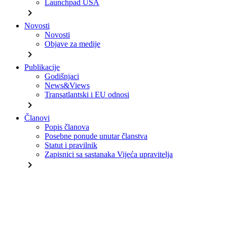
Launchpad USA
chevron_right
Novosti
Novosti
Objave za medije
chevron_right
Publikacije
Godišnjaci
News&Views
Transatlantski i EU odnosi
chevron_right
Članovi
Popis članova
Posebne ponude unutar članstva
Statut i pravilnik
Zapisnici sa sastanaka Vijeća upravitelja
chevron_right