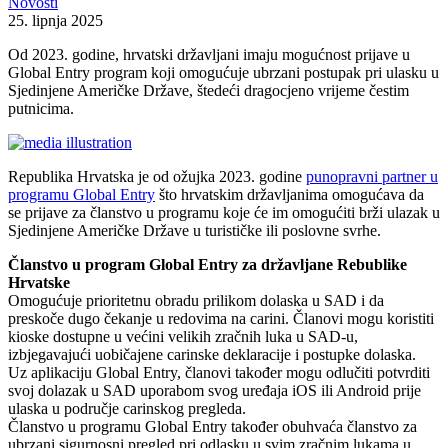
Novosti
25. lipnja 2025
Od 2023. godine, hrvatski državljani imaju mogućnost prijave u
Global Entry program koji omogućuje ubrzani postupak pri ulasku u
Sjedinjene Američke Države, štedeći dragocjeno vrijeme čestim
putnicima.
Republika Hrvatska je od ožujka 2023. godine
punopravni partner u
programu Global Entry
što hrvatskim državljanima omogućava da
se prijave za članstvo u programu koje će im omogućiti brži ulazak u
Sjedinjene Američke Države u turističke ili poslovne svrhe.
Članstvo u program Global Entry za državljane Rebublike
Hrvatske
Omogućuje prioritetnu obradu prilikom dolaska u SAD i da
preskoče dugo čekanje u redovima na carini. Članovi mogu koristiti
kioske dostupne u većini velikih zračnih luka u SAD-u,
izbjegavajući uobičajene carinske deklaracije i postupke dolaska.
Uz aplikaciju Global Entry, članovi također mogu odlučiti potvrditi
svoj dolazak u SAD uporabom svog uređaja iOS ili Android prije
ulaska u područje carinskog pregleda.
Članstvo u programu Global Entry također obuhvaća članstvo za
ubrzani sigurnosni pregled pri odlasku u svim zračnim lukama u