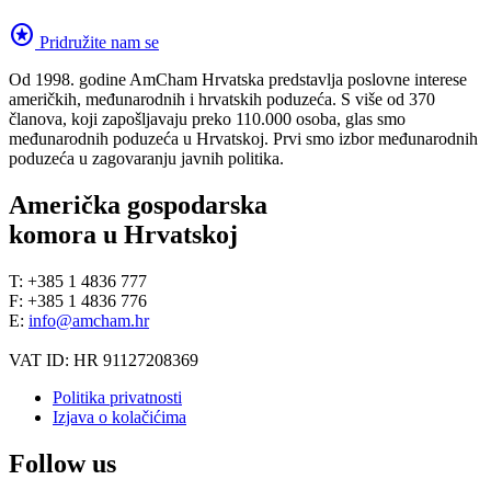
stars
Pridružite nam se
Od 1998. godine AmCham Hrvatska predstavlja poslovne interese
američkih, međunarodnih i hrvatskih poduzeća. S više od 370
članova, koji zapošljavaju preko 110.000 osoba, glas smo
međunarodnih poduzeća u Hrvatskoj. Prvi smo izbor međunarodnih
poduzeća u zagovaranju javnih politika.
Američka gospodarska
komora u Hrvatskoj
T: +385 1 4836 777
F: +385 1 4836 776
E:
info@amcham.hr
VAT ID: HR 91127208369
Politika privatnosti
Izjava o kolačićima
Follow us