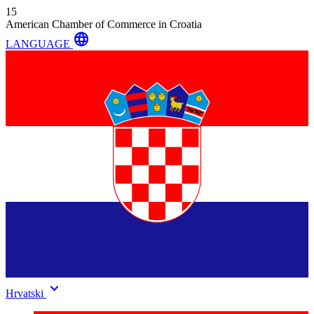
15
American Chamber of Commerce in Croatia
language
LANGUAGE
keyboard_arrow_down
Hrvatski