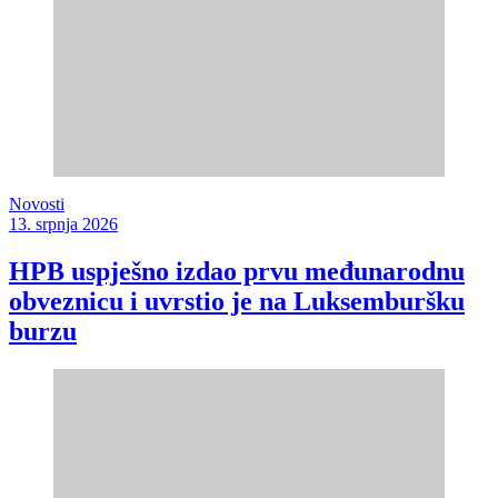
Novosti
13. srpnja 2026
HPB uspješno izdao prvu međunarodnu
obveznicu i uvrstio je na Luksemburšku
burzu