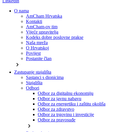
Linkedin
O nama
AmCham Hrvatska
Kontakti
AmCham-ov tim
Vijeće upravitelja
Kodeks dobre poslovne prakse
Naša mreža
O Hrvatskoj
Povijest
Postanite član
chevron_right
Zastupanje stajališta
Sastanci s dionicima
Stajališta
Odbori
Odbor za digitalnu ekonomiju
Odbor za javnu nabavu
Odbor za energetiku i zaštitu okoliša
Odbor za zdravstvo
Odbor za trgovinu i investicije
Odbor za pravosuđe
chevron_right