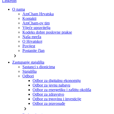
Linkedin
O nama
AmCham Hrvatska
Kontakti
AmCham-ov tim
Vijeće upravitelja
Kodeks dobre poslovne prakse
Naša mreža
O Hrvatskoj
Povijest
Postanite član
chevron_right
Zastupanje stajališta
Sastanci s dionicima
Stajališta
Odbori
Odbor za digitalnu ekonomiju
Odbor za javnu nabavu
Odbor za energetiku i zaštitu okoliša
Odbor za zdravstvo
Odbor za trgovinu i investicije
Odbor za pravosuđe
chevron_right