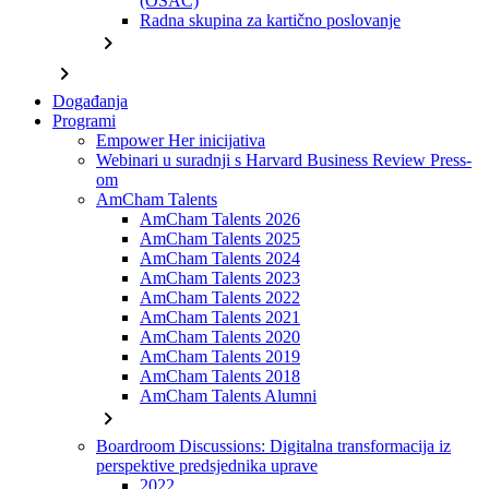
(OSAC)
Radna skupina za kartično poslovanje
chevron_right
chevron_right
Događanja
Programi
Empower Her inicijativa
Webinari u suradnji s Harvard Business Review Press-
om
AmCham Talents
AmCham Talents 2026
AmCham Talents 2025
AmCham Talents 2024
AmCham Talents 2023
AmCham Talents 2022
AmCham Talents 2021
AmCham Talents 2020
AmCham Talents 2019
AmCham Talents 2018
AmCham Talents Alumni
chevron_right
Boardroom Discussions: Digitalna transformacija iz
perspektive predsjednika uprave
2022