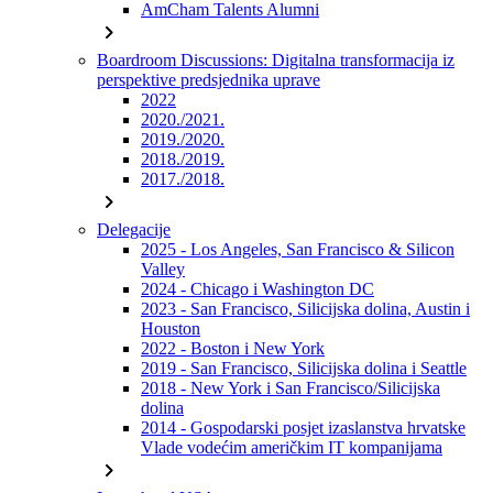
AmCham Talents Alumni
chevron_right
Boardroom Discussions: Digitalna transformacija iz
perspektive predsjednika uprave
2022
2020./2021.
2019./2020.
2018./2019.
2017./2018.
chevron_right
Delegacije
2025 - Los Angeles, San Francisco & Silicon
Valley
2024 - Chicago i Washington DC
2023 - San Francisco, Silicijska dolina, Austin i
Houston
2022 - Boston i New York
2019 - San Francisco, Silicijska dolina i Seattle
2018 - New York i San Francisco/Silicijska
dolina
2014 - Gospodarski posjet izaslanstva hrvatske
Vlade vodećim američkim IT kompanijama
chevron_right