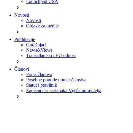
Launchpad USA
chevron_right
Novosti
Novosti
Objave za medije
chevron_right
Publikacije
Godišnjaci
News&Views
Transatlantski i EU odnosi
chevron_right
Članovi
Popis članova
Posebne ponude unutar članstva
Statut i pravilnik
Zapisnici sa sastanaka Vijeća upravitelja
chevron_right