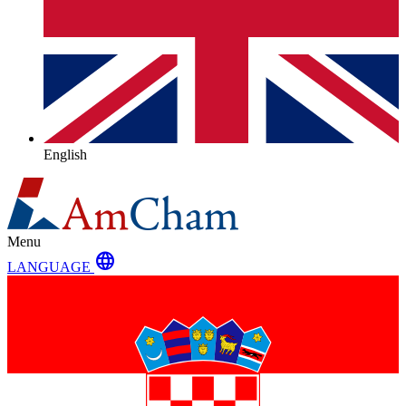
English
Menu
language
LANGUAGE