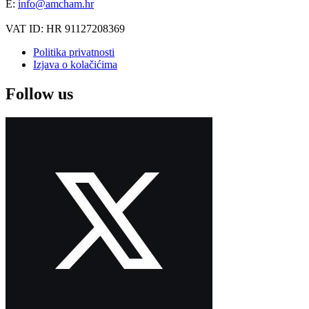
E:
info@amcham.hr
VAT ID: HR 91127208369
Politika privatnosti
Izjava o kolačićima
Follow us