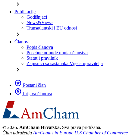
chevron_right
Publikacije
Godišnjaci
News&Views
Transatlantski i EU odnosi
chevron_right
Članovi
Popis članova
Posebne ponude unutar članstva
Statut i pravilnik
Zapisnici sa sastanaka Vijeća upravitelja
chevron_right
stars
Postani član
account_circle
Prijava članova
© 2026.
AmCham Hrvatska.
Sva prava pridržana.
Član udruženja
AmChams in Europe
U.S.Chamber of Commerce