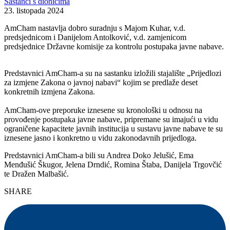
Sastanci s dionicima
23. listopada 2024
AmCham nastavlja dobro suradnju s Majom Kuhar, v.d.
predsjednicom i Danijelom Antolković, v.d. zamjenicom
predsjednice Državne komisije za kontrolu postupaka javne nabave.
Predstavnici AmCham-a su na sastanku izložili stajalište „Prijedlozi
za izmjene Zakona o javnoj nabavi“ kojim se predlaže deset
konkretnih izmjena Zakona.
AmCham-ove preporuke iznesene su kronološki u odnosu na
provođenje postupaka javne nabave, pripremane su imajući u vidu
ograničene kapacitete javnih institucija u sustavu javne nabave te su
iznesene jasno i konkretno u vidu zakonodavnih prijedloga.
Predstavnici AmCham-a bili su Andrea Doko Jelušić, Ema
Menđušić Škugor, Jelena Drndić, Romina Štaba, Danijela Trgovčić
te Dražen Malbašić.
SHARE