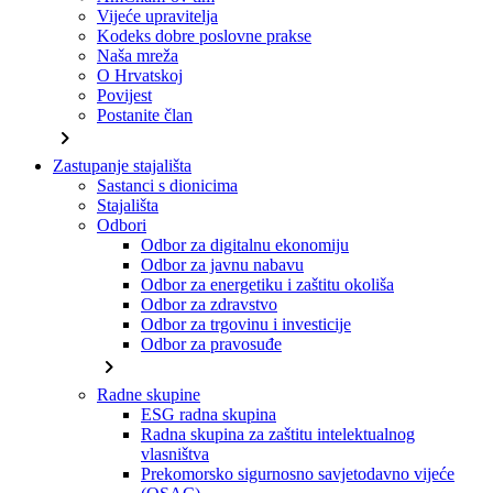
Vijeće upravitelja
Kodeks dobre poslovne prakse
Naša mreža
O Hrvatskoj
Povijest
Postanite član
chevron_right
Zastupanje stajališta
Sastanci s dionicima
Stajališta
Odbori
Odbor za digitalnu ekonomiju
Odbor za javnu nabavu
Odbor za energetiku i zaštitu okoliša
Odbor za zdravstvo
Odbor za trgovinu i investicije
Odbor za pravosuđe
chevron_right
Radne skupine
ESG radna skupina
Radna skupina za zaštitu intelektualnog
vlasništva
Prekomorsko sigurnosno savjetodavno vijeće