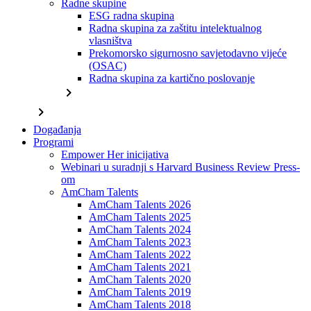
Radne skupine
ESG radna skupina
Radna skupina za zaštitu intelektualnog
vlasništva
Prekomorsko sigurnosno savjetodavno vijeće
(OSAC)
Radna skupina za kartično poslovanje
chevron_right
chevron_right
Događanja
Programi
Empower Her inicijativa
Webinari u suradnji s Harvard Business Review Press-
om
AmCham Talents
AmCham Talents 2026
AmCham Talents 2025
AmCham Talents 2024
AmCham Talents 2023
AmCham Talents 2022
AmCham Talents 2021
AmCham Talents 2020
AmCham Talents 2019
AmCham Talents 2018