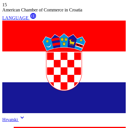
15
American Chamber of Commerce in Croatia
language
LANGUAGE
keyboard_arrow_down
Hrvatski