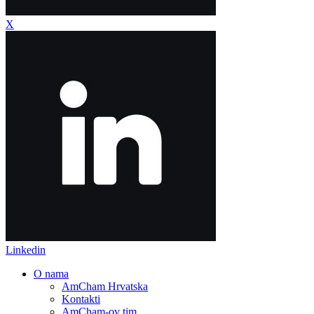
X
Linkedin
O nama
AmCham Hrvatska
Kontakti
AmCham-ov tim