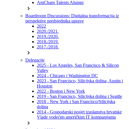
AmCham Talents Alumni
chevron_right
Boardroom Discussions: Digitalna transformacija iz
perspektive predsjednika uprave
2022
2020./2021.
2019./2020.
2018./2019.
2017./2018.
chevron_right
Delegacije
2025 - Los Angeles, San Francisco & Silicon
Valley
2024 - Chicago i Washington DC
2023 - San Francisco, Silicijska dolina, Austin i
Houston
2022 - Boston i New York
2019 - San Francisco, Silicijska dolina i Seattle
2018 - New York i San Francisco/Silicijska
dolina
2014 - Gospodarski posjet izaslanstva hrvatske
Vlade vodećim američkim IT kompanijama
chevron_right