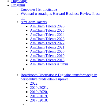
Događanja
Programi
Empower Her inicijativa
Webinari u suradnji s Harvard Business Review Press-
om
AmCham Talents
AmCham Talents 2026
AmCham Talents 2025
AmCham Talents 2024
AmCham Talents 2023
AmCham Talents 2022
AmCham Talents 2021
AmCham Talents 2020
AmCham Talents 2019
AmCham Talents 2018
AmCham Talents Alumni
chevron_right
Boardroom Discussions: Digitalna transformacija iz
perspektive predsjednika uprave
2022
2020./2021.
2019./2020.
2018./2019.
2017./2018.