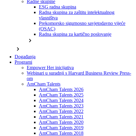
Radne skupine
ESG radna skupina
Radna skupina za zaštitu intelektualnog
vlasništva
Prekomorsko sigurnosno savjetodavno vijeće
(OSAC)
Radna skupina za kartično poslovanje
chevron_right
chevron_right
Događanja
Programi
Empower Her inicijativa
Webinari u suradnji s Harvard Business Review Press-
om
AmCham Talents
AmCham Talents 2026
AmCham Talents 2025
AmCham Talents 2024
AmCham Talents 2023
AmCham Talents 2022
AmCham Talents 2021
AmCham Talents 2020
AmCham Talents 2019
AmCham Talents 2018