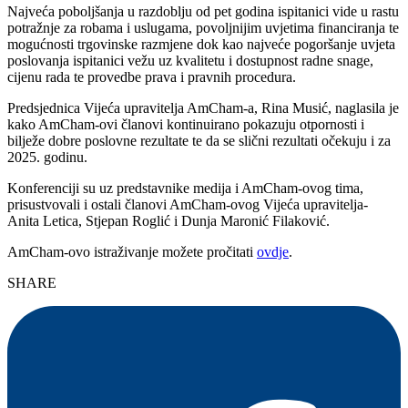
Najveća poboljšanja u razdoblju od pet godina ispitanici vide u rastu
potražnje za robama i uslugama, povoljnijim uvjetima financiranja te
mogućnosti trgovinske razmjene dok kao najveće pogoršanje uvjeta
poslovanja ispitanici vežu uz kvalitetu i dostupnost radne snage,
cijenu rada te provedbe prava i pravnih procedura.
Predsjednica Vijeća upravitelja AmCham-a, Rina Musić, naglasila je
kako AmCham-ovi članovi kontinuirano pokazuju otpornosti i
bilježe dobre poslovne rezultate te da se slični rezultati očekuju i za
2025. godinu.
Konferenciji su uz predstavnike medija i AmCham-ovog tima,
prisustvovali i ostali članovi AmCham-ovog Vijeća upravitelja-
Anita Letica, Stjepan Roglić i Dunja Maronić Filaković.
AmCham-ovo istraživanje možete pročitati
ovdje
.
SHARE