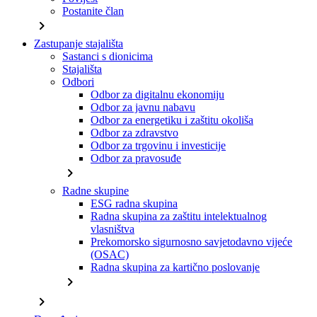
Postanite član
chevron_right
Zastupanje stajališta
Sastanci s dionicima
Stajališta
Odbori
Odbor za digitalnu ekonomiju
Odbor za javnu nabavu
Odbor za energetiku i zaštitu okoliša
Odbor za zdravstvo
Odbor za trgovinu i investicije
Odbor za pravosuđe
chevron_right
Radne skupine
ESG radna skupina
Radna skupina za zaštitu intelektualnog
vlasništva
Prekomorsko sigurnosno savjetodavno vijeće
(OSAC)
Radna skupina za kartično poslovanje
chevron_right
chevron_right