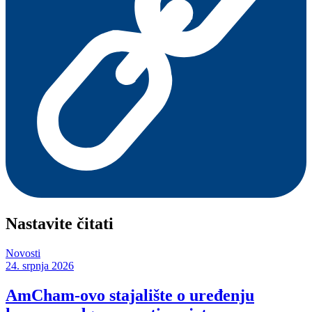
Nastavite čitati
Novosti
24. srpnja 2026
AmCham-ovo stajalište o uređenju