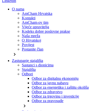
Linkedin
O nama
AmCham Hrvatska
Kontakti
AmCham-ov tim
Vijeće upravitelja
Kodeks dobre poslovne prakse
Naša mreža
O Hrvatskoj
Povijest
Postanite član
chevron_right
Zastupanje stajališta
Sastanci s dionicima
Stajališta
Odbori
Odbor za digitalnu ekonomiju
Odbor za javnu nabavu
Odbor za energetiku i zaštitu okoliša
Odbor za zdravstvo
Odbor za trgovinu i investicije
Odbor za pravosuđe
chevron_right