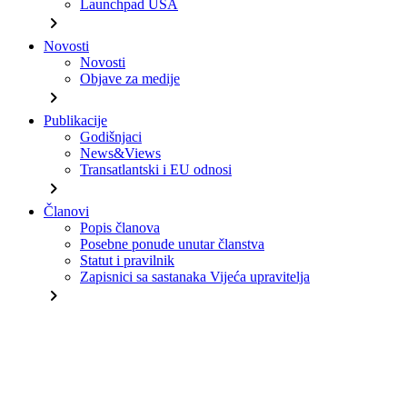
Launchpad USA
chevron_right
Novosti
Novosti
Objave za medije
chevron_right
Publikacije
Godišnjaci
News&Views
Transatlantski i EU odnosi
chevron_right
Članovi
Popis članova
Posebne ponude unutar članstva
Statut i pravilnik
Zapisnici sa sastanaka Vijeća upravitelja
chevron_right