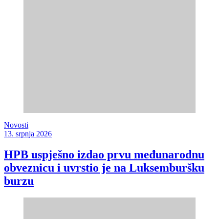
Novosti
13. srpnja 2026
HPB uspješno izdao prvu međunarodnu
obveznicu i uvrstio je na Luksemburšku
burzu