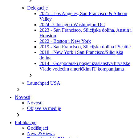
chevron_right
Delegacije
2025 - Los Angeles, San Francisco & Silicon
Valley
2024 - Chicago i Washington DC
2023 - San Francisco, Silicijska dolina, Austin i
Houston
2022 - Boston i New York
2019 - San Francisco, Silicijska dolina i Seattle
2018 - New York i San Francisco/Silicijska
dolina
2014 - Gospodarski posjet izaslanstva hrvatske
Vlade vodećim američkim IT kompanijama
chevron_right
Launchpad USA
chevron_right
Novosti
Novosti
Objave za medije
chevron_right
Publikacije
Godišnjaci
News&Views