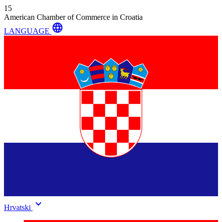
15
American Chamber of Commerce in Croatia
language
LANGUAGE
keyboard_arrow_down
Hrvatski