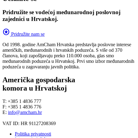
Pridružite se vodećoj međunarodnoj poslovnoj
zajednici u Hrvatskoj.
stars
Pridružite nam se
Od 1998. godine AmCham Hrvatska predstavlja poslovne interese
američkih, međunarodnih i hrvatskih poduzeća. S više od 370
članova, koji zapošljavaju preko 110.000 osoba, glas smo
međunarodnih poduzeća u Hrvatskoj. Prvi smo izbor međunarodnih
poduzeća u zagovaranju javnih politika.
Američka gospodarska
komora u Hrvatskoj
T: +385 1 4836 777
F: +385 1 4836 776
E:
info@amcham.hr
VAT ID: HR 91127208369
Politika privatnosti