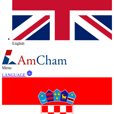
English
Menu
language
LANGUAGE