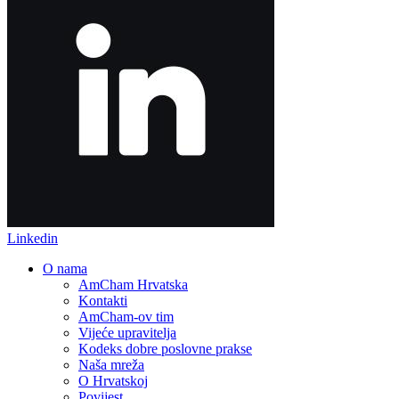
Linkedin
O nama
AmCham Hrvatska
Kontakti
AmCham-ov tim
Vijeće upravitelja
Kodeks dobre poslovne prakse
Naša mreža
O Hrvatskoj
Povijest