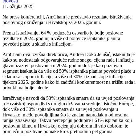
Novosti
11. ožujka 2025
Na press konferenciji, AmCham je predstavio rezultate istraživanja
poslovnog okruženja u Hrvatskoj za 2025. godinu.
Prema Istraživanju, 64 % poduzeća ostvarilo je bolje poslovne
rezultate u 2024. godini, a više od polovice ispitanika planira
povećati plaće u skladu s inflacijom.
AmCham-ova izvršna direktorica, Andrea Doko Jelušić, istaknula je
kako su nedostatak odgovarajuće radne snage, cijena rada i inflacija
glavni izazovi poslovanja u 2024. godini dok je kao pozitivan
segment istaknula da više od 50% ispitanika planira povećati plaće u
skladu sa stopom inflacije, a više od 30% i iznad stope inflacije
tijekom 2025. godine kako bi zadržali konkurentnost na tržištu rada i
privukli najbolje talente.
Istraživanje navodi da 53% ispitanika smatra da su uvjeti poslovanja
u Hrvatskoj usporedivi s drugim državama srednje i istočne Europe,
dok više od 30% ispitanika smatra da su uvjeti poslovanja u
Hrvatskoj među povoljnijima što je znatan napredak u odnosu na
ranija istraživanja. Takvu percepciju podupire i 61% ispitanika koji
poslovnu klimu u Hrvatskoj ocjenjuju dobrom ili vrlo dobrom, te
primjećuju pozitivne pomake kroz prethodnih pet godina.