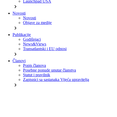
Launchpad USA
chevron_right
Novosti
Novosti
Objave za medije
chevron_right
Publikacije
Godišnjaci
News&Views
Transatlantski i EU odnosi
chevron_right
Članovi
Popis članova
Posebne ponude unutar članstva
Statut i pravilnik
Zapisnici sa sastanaka Vijeća upravitelja
chevron_right