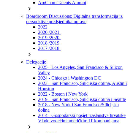
AmCham Talents Alumni
chevron_right
Boardroom Discussions: Digitalna transformacija iz
perspektive predsjednika uprave
2022
2020./2021.
2019./2020.
2018./2019.
2017./2018.
chevron_right
Delegacije
2025 - Los Angeles, San Francisco & Silicon
Valley
2024 - Chicago i Washington DC
2023 - San Francisco, Silicijska dolina, Austin i
Houston
2022 - Boston i New York
2019 - San Francisco, Silicijska dolina i Seattle
2018 - New York i San Francisco/Silicijska
dolina
2014 - Gospodarski posjet izaslanstva hrvatske
Vlade vodećim američkim IT kompanijama
chevron_right