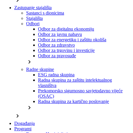
chevron_right
Zastupanje stajališta
Sastanci s dionicima
Stajališta
Odbori
Odbor za digitalnu ekonomiju
Odbor za javnu nabavu
Odbor za energetiku i zaštitu okoliša
Odbor za zdravstvo
Odbor za trgovinu i investicije
Odbor za pravosuđe
chevron_right
Radne skupine
ESG radna skupina
Radna skupina za zaštitu intelektualnog
vlasništva
Prekomorsko sigurnosno savjetodavno vijeće
(OSAC)
Radna skupina za kartično poslovanje
chevron_right
chevron_right
Događanja
Programi