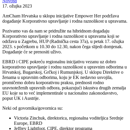
Novosti
17. ožujka 2023
AmCham Hrvatska u sklopu inicijative Empower Her podržava
događanje Korporativno upravljanje i rodna raznolikost u upravama.
Pozivamo vas da nam se pridružite na hibridnom događaju
Korporativno upravljanje i rodna raznolikost u upravama koji se
održava u Zagrebu, HUP (Radnička cesta 37a), u petak 17. ožujka
2023. s početkom u 10.30 do 12.30, nakon čega slijedi domjenak.
Događanje će se prenositi uživo.
EBRD i CIPE pokreću regionalnu inicijativu vezanu uz dobro
korporativno upravljanje i rodnu raznolikost u upravnim odborima u
Hrvatskoj, Bugarskoj, Grčkoj i Rumunjskoj. U sklopu Direktive o
ženama u upravnim odborima, koju je EK nedavno usvojila,
promičemo dobru korporativnu praksu, prednosti rodno
uravnoteženih upravnih odbora, pokazujući iskustva drugih zemalja
EU koje su to već implementirale u nacionalno zakonodavstvo,
poput UK i Austrije.
Neki od govornika/govornica su:
Victoria Zinchuk, direktorica, regionalna voditeljica Srednje
Europe, EBRD
Jeffrey Lightfoot, CIPE, direktor programa