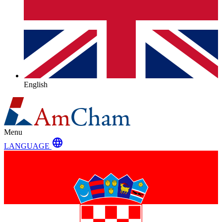
English
Menu
language
LANGUAGE