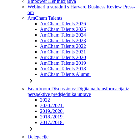
Empower Her inicijativa
Webinari u suradnji s Harvard Business Review Press-
om
AmCham Talents
AmCham Talents 2026
AmCham Talents 2025
AmCham Talents 2024
AmCham Talents 2023
AmCham Talents 2022
AmCham Talents 2021
AmCham Talents 2020
AmCham Talents 2019
AmCham Talents 2018
AmCham Talents Alumni
chevron_right
Boardroom Discussions: Digitalna transformacija iz
perspektive predsjednika uprave
2022
2020./2021.
2019./2020.
2018./2019.
2017./2018.
chevron_right
Delegacije