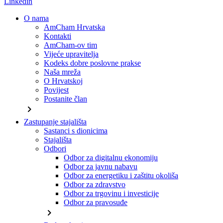
Linkedin
O nama
AmCham Hrvatska
Kontakti
AmCham-ov tim
Vijeće upravitelja
Kodeks dobre poslovne prakse
Naša mreža
O Hrvatskoj
Povijest
Postanite član
chevron_right
Zastupanje stajališta
Sastanci s dionicima
Stajališta
Odbori
Odbor za digitalnu ekonomiju
Odbor za javnu nabavu
Odbor za energetiku i zaštitu okoliša
Odbor za zdravstvo
Odbor za trgovinu i investicije
Odbor za pravosuđe
chevron_right