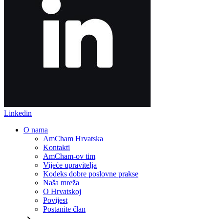
Linkedin
O nama
AmCham Hrvatska
Kontakti
AmCham-ov tim
Vijeće upravitelja
Kodeks dobre poslovne prakse
Naša mreža
O Hrvatskoj
Povijest
Postanite član