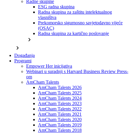
Radne skupine
ESG radna skupina
Radna skupina za zaštitu intelektualnog
vlasništva
Prekomorsko sigurnosno savjetodavno vijeće
(OSAC)
Radna skupina za kartično poslovanje
chevron_right
chevron_right
Događanja
Programi
Empower Her inicijativa
Webinari u suradnji s Harvard Business Review Press-
om
AmCham Talents
AmCham Talents 2026
AmCham Talents 2025
AmCham Talents 2024
AmCham Talents 2023
AmCham Talents 2022
AmCham Talents 2021
AmCham Talents 2020
AmCham Talents 2019
AmCham Talents 2018