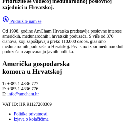
Pridružite se vodećoj međunarodnoj poslovnoj
zajednici u Hrvatskoj.
stars
Pridružite nam se
Od 1998. godine AmCham Hrvatska predstavlja poslovne interese
američkih, međunarodnih i hrvatskih poduzeća. S više od 370
članova, koji zapošljavaju preko 110.000 osoba, glas smo
međunarodnih poduzeća u Hrvatskoj. Prvi smo izbor međunarodnih
poduzeća u zagovaranju javnih politika.
Američka gospodarska
komora u Hrvatskoj
T: +385 1 4836 777
F: +385 1 4836 776
E:
info@amcham.hr
VAT ID: HR 91127208369
Politika privatnosti
Izjava o kolačićima