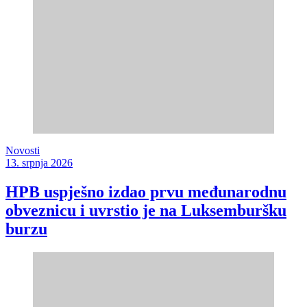
Novosti
13. srpnja 2026
HPB uspješno izdao prvu međunarodnu
obveznicu i uvrstio je na Luksemburšku
burzu