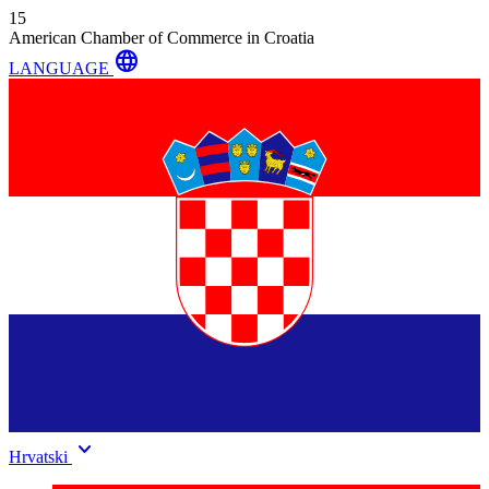
15
American Chamber of Commerce in Croatia
language
LANGUAGE
keyboard_arrow_down
Hrvatski