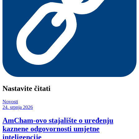
Nastavite čitati
Novosti
24. srpnja 2026
AmCham-ovo stajalište o uređenju
kaznene odgovornosti umjetne
inteligencije