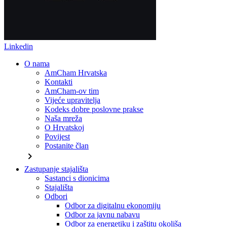
Linkedin
O nama
AmCham Hrvatska
Kontakti
AmCham-ov tim
Vijeće upravitelja
Kodeks dobre poslovne prakse
Naša mreža
O Hrvatskoj
Povijest
Postanite član
chevron_right
Zastupanje stajališta
Sastanci s dionicima
Stajališta
Odbori
Odbor za digitalnu ekonomiju
Odbor za javnu nabavu
Odbor za energetiku i zaštitu okoliša