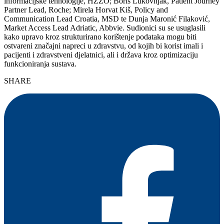
informacijske tehnologije, HZZO; Boris Lukovnjak, Patient Journey
Partner Lead, Roche; Mirela Horvat Kiš, Policy and
Communication Lead Croatia, MSD te Dunja Maronić Filaković,
Market Access Lead Adriatic, Abbvie. Sudionici su se usuglasili
kako upravo kroz strukturirano korištenje podataka mogu biti
ostvareni značajni napreci u zdravstvu, od kojih bi korist imali i
pacijenti i zdravstveni djelatnici, ali i država kroz optimizaciju
funkcioniranja sustava.
SHARE