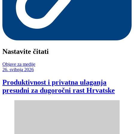
Nastavite čitati
Objave za medije
26. svibnja 2026
Produktivnost i privatna ulaganja
presudni za dugoročni rast Hrvatske