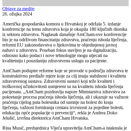
Objave za medije
26. ožujka 2024
Američka gospodarska komora u Hrvatskoj je održala 5. izdanje
konferencije na temu zdravstva koja je okupila 180 ključnih dionika
iz sektora zdravstva. Naglasak današnje AmCham-ove konferencije
bio je na održivom financiranju zdravstva, praćenju ishoda liječenja,
reformi EU zakonodavstva o lijekovima te objedinjenoj javnoj
nabavi u zdravstvu. Poseban fokus stavljen je na digitalizaciju,
odnosno kako podaci i nove tehnologije mogu utjecati na
kvalitetniju i pouzdaniju zdravstvenu uslugu za pacijente.
AmCham podupire reforme koje se provode u području zdravstva te
konstruktivno predlaže mjere koje za cilj imaju stabilnost i kvalitetu
zdravstvenog sustava. Zdravstveni sustavi koji teže kvaliteti i
troškovnoj učinkovitosti usmjereni su na kvalitetu ishoda liječenja
pacijenata. „AmCham pozdravlja napore Ministarstva zdravstva za
pokretanje procesa praćenja ishoda liječenja, ali i ukazuje na važnost
praćenja cijelog puta bolesnika od sumnje na bolest do kraja
liječenja, važnost formiranja centara izvrsnosti za pojedine bolesti,
edukaciju opće populacije o prevenciji“, rekla je Andrea Doko
Jelušić, izvršna direktorica AmCham Hrvatska.
Rina Musić, predsjednica Vijeća upravitelja AmCham-a istaknula je