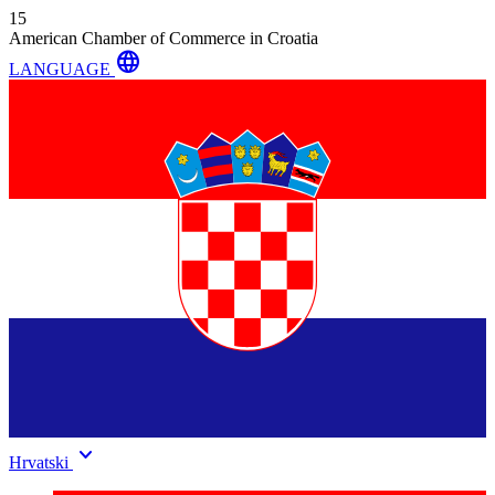
15
American Chamber of Commerce in Croatia
language
LANGUAGE
keyboard_arrow_down
Hrvatski