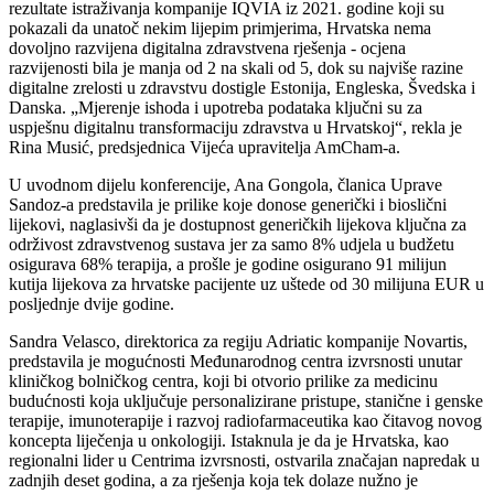
rezultate istraživanja kompanije IQVIA iz 2021. godine koji su
pokazali da unatoč nekim lijepim primjerima, Hrvatska nema
dovoljno razvijena digitalna zdravstvena rješenja - ocjena
razvijenosti bila je manja od 2 na skali od 5, dok su najviše razine
digitalne zrelosti u zdravstvu dostigle Estonija, Engleska, Švedska i
Danska. „Mjerenje ishoda i upotreba podataka ključni su za
uspješnu digitalnu transformaciju zdravstva u Hrvatskoj“, rekla je
Rina Musić, predsjednica Vijeća upravitelja AmCham-a.
U uvodnom dijelu konferencije, Ana Gongola, članica Uprave
Sandoz-a predstavila je prilike koje donose generički i bioslični
lijekovi, naglasivši da je dostupnost generičkih lijekova ključna za
održivost zdravstvenog sustava jer za samo 8% udjela u budžetu
osigurava 68% terapija, a prošle je godine osigurano 91 milijun
kutija lijekova za hrvatske pacijente uz uštede od 30 milijuna EUR u
posljednje dvije godine.
Sandra Velasco, direktorica za regiju Adriatic kompanije Novartis,
predstavila je mogućnosti Međunarodnog centra izvrsnosti unutar
kliničkog bolničkog centra, koji bi otvorio prilike za medicinu
budućnosti koja uključuje personalizirane pristupe, stanične i genske
terapije, imunoterapije i razvoj radiofarmaceutika kao čitavog novog
koncepta liječenja u onkologiji. Istaknula je da je Hrvatska, kao
regionalni lider u Centrima izvrsnosti, ostvarila značajan napredak u
zadnjih deset godina, a za rješenja koja tek dolaze nužno je