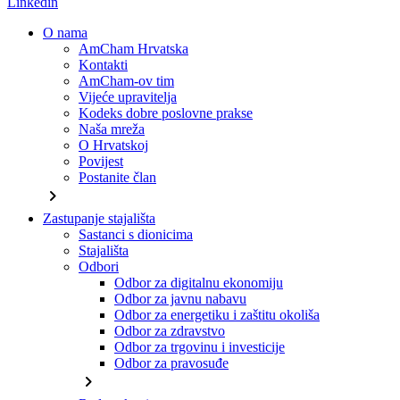
Linkedin
O nama
AmCham Hrvatska
Kontakti
AmCham-ov tim
Vijeće upravitelja
Kodeks dobre poslovne prakse
Naša mreža
O Hrvatskoj
Povijest
Postanite član
chevron_right
Zastupanje stajališta
Sastanci s dionicima
Stajališta
Odbori
Odbor za digitalnu ekonomiju
Odbor za javnu nabavu
Odbor za energetiku i zaštitu okoliša
Odbor za zdravstvo
Odbor za trgovinu i investicije
Odbor za pravosuđe
chevron_right