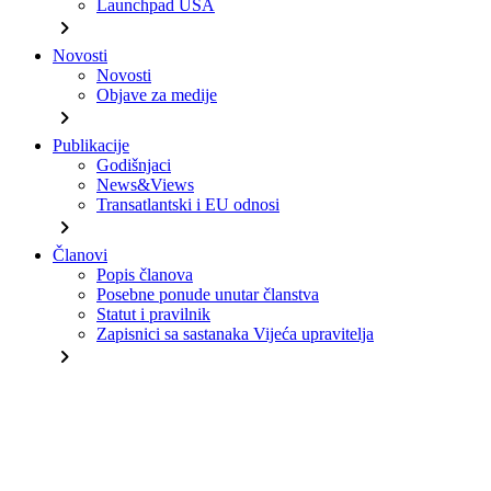
Launchpad USA
chevron_right
Novosti
Novosti
Objave za medije
chevron_right
Publikacije
Godišnjaci
News&Views
Transatlantski i EU odnosi
chevron_right
Članovi
Popis članova
Posebne ponude unutar članstva
Statut i pravilnik
Zapisnici sa sastanaka Vijeća upravitelja
chevron_right