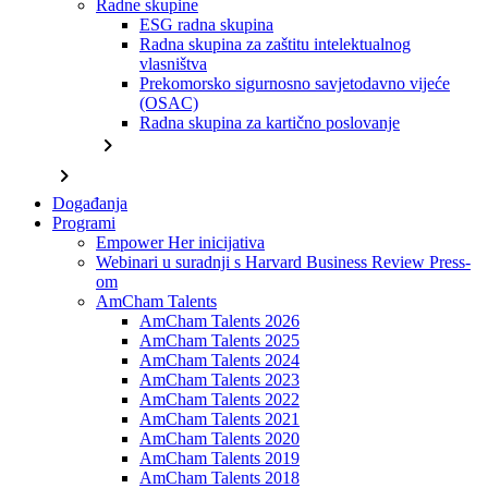
Radne skupine
ESG radna skupina
Radna skupina za zaštitu intelektualnog
vlasništva
Prekomorsko sigurnosno savjetodavno vijeće
(OSAC)
Radna skupina za kartično poslovanje
chevron_right
chevron_right
Događanja
Programi
Empower Her inicijativa
Webinari u suradnji s Harvard Business Review Press-
om
AmCham Talents
AmCham Talents 2026
AmCham Talents 2025
AmCham Talents 2024
AmCham Talents 2023
AmCham Talents 2022
AmCham Talents 2021
AmCham Talents 2020
AmCham Talents 2019
AmCham Talents 2018