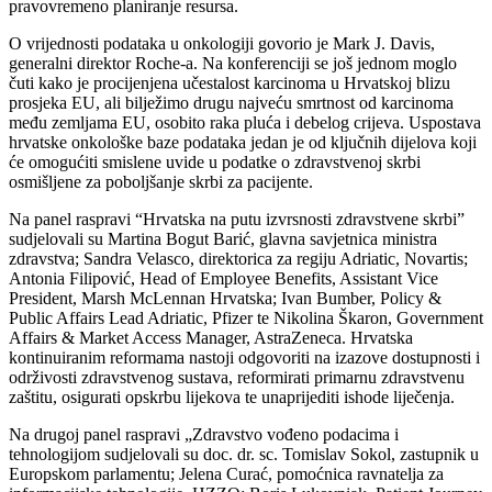
pravovremeno planiranje resursa.
O vrijednosti podataka u onkologiji govorio je Mark J. Davis,
generalni direktor Roche-a. Na konferenciji se još jednom moglo
čuti kako je procijenjena učestalost karcinoma u Hrvatskoj blizu
prosjeka EU, ali bilježimo drugu najveću smrtnost od karcinoma
među zemljama EU, osobito raka pluća i debelog crijeva. Uspostava
hrvatske onkološke baze podataka jedan je od ključnih dijelova koji
će omogućiti smislene uvide u podatke o zdravstvenoj skrbi
osmišljene za poboljšanje skrbi za pacijente.
Na panel raspravi “Hrvatska na putu izvrsnosti zdravstvene skrbi”
sudjelovali su Martina Bogut Barić, glavna savjetnica ministra
zdravstva; Sandra Velasco, direktorica za regiju Adriatic, Novartis;
Antonia Filipović, Head of Employee Benefits, Assistant Vice
President, Marsh McLennan Hrvatska; Ivan Bumber, Policy &
Public Affairs Lead Adriatic, Pfizer te Nikolina Škaron, Government
Affairs & Market Access Manager, AstraZeneca. Hrvatska
kontinuiranim reformama nastoji odgovoriti na izazove dostupnosti i
održivosti zdravstvenog sustava, reformirati primarnu zdravstvenu
zaštitu, osigurati opskrbu lijekova te unaprijediti ishode liječenja.
Na drugoj panel raspravi „Zdravstvo vođeno podacima i
tehnologijom sudjelovali su doc. dr. sc. Tomislav Sokol, zastupnik u
Europskom parlamentu; Jelena Curać, pomoćnica ravnatelja za