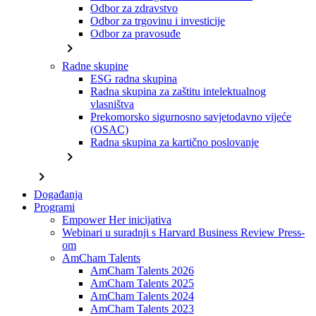
Odbor za zdravstvo
Odbor za trgovinu i investicije
Odbor za pravosuđe
chevron_right
Radne skupine
ESG radna skupina
Radna skupina za zaštitu intelektualnog
vlasništva
Prekomorsko sigurnosno savjetodavno vijeće
(OSAC)
Radna skupina za kartično poslovanje
chevron_right
chevron_right
Događanja
Programi
Empower Her inicijativa
Webinari u suradnji s Harvard Business Review Press-
om
AmCham Talents
AmCham Talents 2026
AmCham Talents 2025
AmCham Talents 2024
AmCham Talents 2023