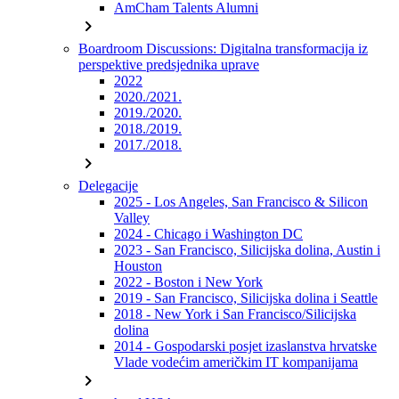
AmCham Talents Alumni
chevron_right
Boardroom Discussions: Digitalna transformacija iz
perspektive predsjednika uprave
2022
2020./2021.
2019./2020.
2018./2019.
2017./2018.
chevron_right
Delegacije
2025 - Los Angeles, San Francisco & Silicon
Valley
2024 - Chicago i Washington DC
2023 - San Francisco, Silicijska dolina, Austin i
Houston
2022 - Boston i New York
2019 - San Francisco, Silicijska dolina i Seattle
2018 - New York i San Francisco/Silicijska
dolina
2014 - Gospodarski posjet izaslanstva hrvatske
Vlade vodećim američkim IT kompanijama
chevron_right