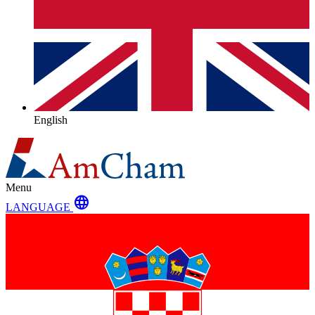
English
Menu
language
LANGUAGE