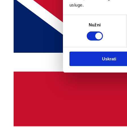
usluge.
Odabir
Nužni
pristanka
Uskrati