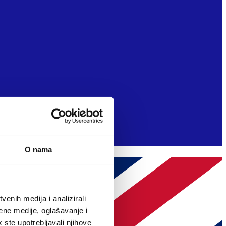
O nama
enih medija i analizirali
ene medije, oglašavanje i
k ste upotrebljavali njihove