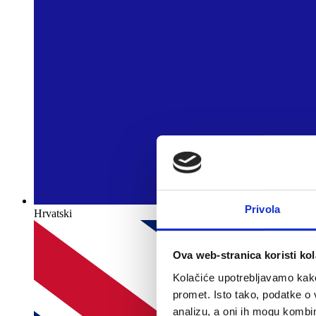
Privola
Hrvatski
Ova web-stranica koristi kol
Kolačiće upotrebljavamo kako 
promet. Isto tako, podatke o 
analizu, a oni ih mogu kombini