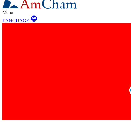
Menu
language
LANGUAGE