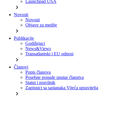
Launchpad USA
chevron_right
Novosti
Novosti
Objave za medije
chevron_right
Publikacije
Godišnjaci
News&Views
Transatlantski i EU odnosi
chevron_right
Članovi
Popis članova
Posebne ponude unutar članstva
Statut i pravilnik
Zapisnici sa sastanaka Vijeća upravitelja
chevron_right