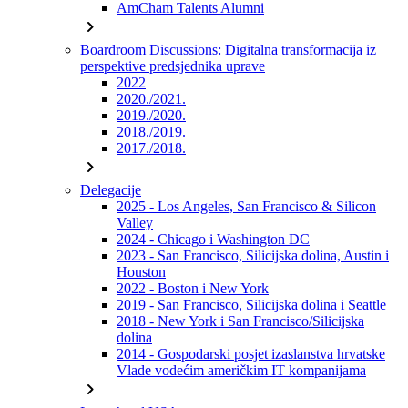
AmCham Talents Alumni
chevron_right
Boardroom Discussions: Digitalna transformacija iz
perspektive predsjednika uprave
2022
2020./2021.
2019./2020.
2018./2019.
2017./2018.
chevron_right
Delegacije
2025 - Los Angeles, San Francisco & Silicon
Valley
2024 - Chicago i Washington DC
2023 - San Francisco, Silicijska dolina, Austin i
Houston
2022 - Boston i New York
2019 - San Francisco, Silicijska dolina i Seattle
2018 - New York i San Francisco/Silicijska
dolina
2014 - Gospodarski posjet izaslanstva hrvatske
Vlade vodećim američkim IT kompanijama
chevron_right