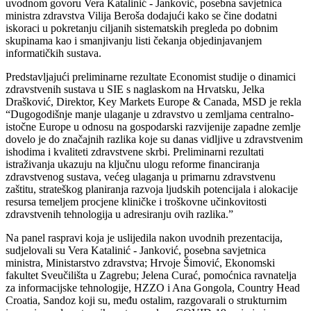
uvodnom govoru Vera Katalinić - Janković, posebna savjetnica
ministra zdravstva Vilija Beroša dodajući kako se čine dodatni
iskoraci u pokretanju ciljanih sistematskih pregleda po dobnim
skupinama kao i smanjivanju listi čekanja objedinjavanjem
informatičkih sustava.
Predstavljajući preliminarne rezultate Economist studije o dinamici
zdravstvenih sustava u SIE s naglaskom na Hrvatsku, Jelka
Drašković, Direktor, Key Markets Europe & Canada, MSD je rekla
“Dugogodišnje manje ulaganje u zdravstvo u zemljama centralno-
istočne Europe u odnosu na gospodarski razvijenije zapadne zemlje
dovelo je do značajnih razlika koje su danas vidljive u zdravstvenim
ishodima i kvaliteti zdravstvene skrbi. Preliminarni rezultati
istraživanja ukazuju na ključnu ulogu reforme financiranja
zdravstvenog sustava, većeg ulaganja u primarnu zdravstvenu
zaštitu, strateškog planiranja razvoja ljudskih potencijala i alokacije
resursa temeljem procjene kliničke i troškovne učinkovitosti
zdravstvenih tehnologija u adresiranju ovih razlika.”
Na panel raspravi koja je uslijedila nakon uvodnih prezentacija,
sudjelovali su Vera Katalinić - Janković, posebna savjetnica
ministra, Ministarstvo zdravstva; Hrvoje Šimović, Ekonomski
fakultet Sveučilišta u Zagrebu; Jelena Curać, pomoćnica ravnatelja
za informacijske tehnologije, HZZO i Ana Gongola, Country Head
Croatia, Sandoz koji su, među ostalim, razgovarali o strukturnim