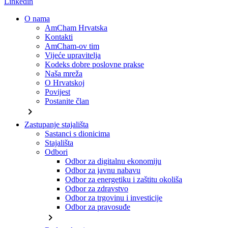
Linkedin
O nama
AmCham Hrvatska
Kontakti
AmCham-ov tim
Vijeće upravitelja
Kodeks dobre poslovne prakse
Naša mreža
O Hrvatskoj
Povijest
Postanite član
chevron_right
Zastupanje stajališta
Sastanci s dionicima
Stajališta
Odbori
Odbor za digitalnu ekonomiju
Odbor za javnu nabavu
Odbor za energetiku i zaštitu okoliša
Odbor za zdravstvo
Odbor za trgovinu i investicije
Odbor za pravosuđe
chevron_right