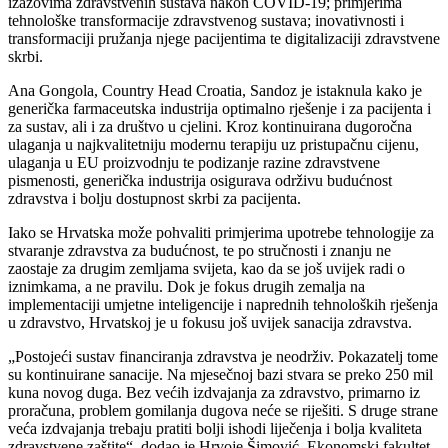
izazovima zdravstvenih sustava nakon COVID-19; primjerima
tehnološke transformacije zdravstvenog sustava; inovativnosti i
transformaciji pružanja njege pacijentima te digitalizaciji zdravstvene
skrbi.
Ana Gongola, Country Head Croatia, Sandoz je istaknula kako je
generička farmaceutska industrija optimalno rješenje i za pacijenta i
za sustav, ali i za društvo u cjelini. Kroz kontinuirana dugoročna
ulaganja u najkvalitetniju modernu terapiju uz pristupačnu cijenu,
ulaganja u EU proizvodnju te podizanje razine zdravstvene
pismenosti, generička industrija osigurava održivu budućnost
zdravstva i bolju dostupnost skrbi za pacijenta.
Iako se Hrvatska može pohvaliti primjerima upotrebe tehnologije za
stvaranje zdravstva za budućnost, te po stručnosti i znanju ne
zaostaje za drugim zemljama svijeta, kao da se još uvijek radi o
iznimkama, a ne pravilu. Dok je fokus drugih zemalja na
implementaciji umjetne inteligencije i naprednih tehnoloških rješenja
u zdravstvo, Hrvatskoj je u fokusu još uvijek sanacija zdravstva.
„Postojeći sustav financiranja zdravstva je neodrživ. Pokazatelj tome
su kontinuirane sanacije. Na mjesečnoj bazi stvara se preko 250 mil
kuna novog duga. Bez većih izdvajanja za zdravstvo, primarno iz
proračuna, problem gomilanja dugova neće se riješiti. S druge strane
veća izdvajanja trebaju pratiti bolji ishodi liječenja i bolja kvaliteta
zdravstvene zaštite“, dodao je Hrvoje Šimović, Ekonomski fakultet