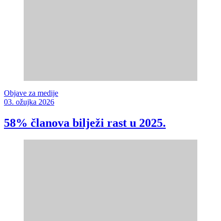
Objave za medije
03. ožujka 2026
58% članova bilježi rast u 2025.