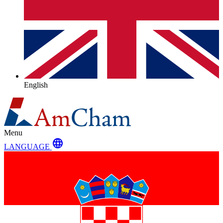
English
Menu
language
LANGUAGE