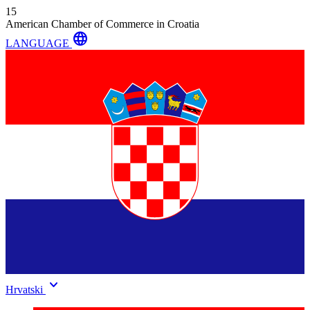
15
American Chamber of Commerce in Croatia
language
LANGUAGE
keyboard_arrow_down
Hrvatski