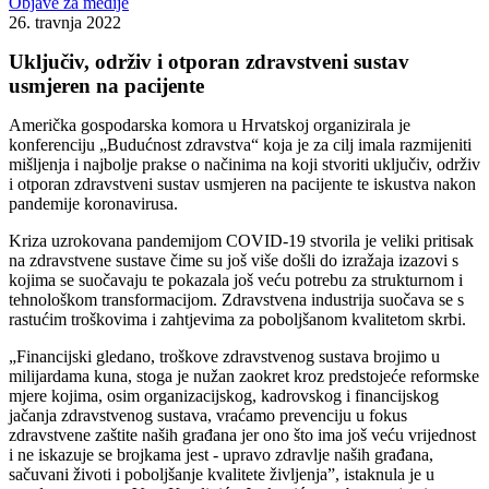
Objave za medije
26. travnja 2022
Uključiv, održiv i otporan zdravstveni sustav
usmjeren na pacijente
Američka gospodarska komora u Hrvatskoj organizirala je
konferenciju „Budućnost zdravstva“ koja je za cilj imala razmijeniti
mišljenja i najbolje prakse o načinima na koji stvoriti uključiv, održiv
i otporan zdravstveni sustav usmjeren na pacijente te iskustva nakon
pandemije koronavirusa.
Kriza uzrokovana pandemijom COVID-19 stvorila je veliki pritisak
na zdravstvene sustave čime su još više došli do izražaja izazovi s
kojima se suočavaju te pokazala još veću potrebu za strukturnom i
tehnološkom transformacijom. Zdravstvena industrija suočava se s
rastućim troškovima i zahtjevima za poboljšanom kvalitetom skrbi.
„Financijski gledano, troškove zdravstvenog sustava brojimo u
milijardama kuna, stoga je nužan zaokret kroz predstojeće reformske
mjere kojima, osim organizacijskog, kadrovskog i financijskog
jačanja zdravstvenog sustava, vraćamo prevenciju u fokus
zdravstvene zaštite naših građana jer ono što ima još veću vrijednost
i ne iskazuje se brojkama jest - upravo zdravlje naših građana,
sačuvani životi i poboljšanje kvalitete življenja”, istaknula je u