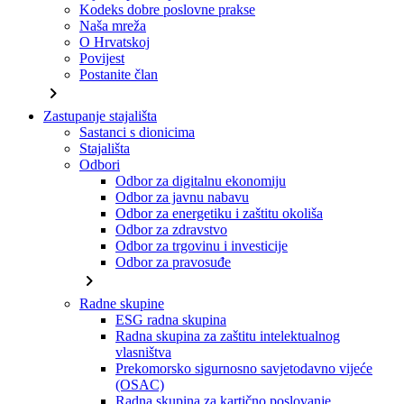
Kodeks dobre poslovne prakse
Naša mreža
O Hrvatskoj
Povijest
Postanite član
chevron_right
Zastupanje stajališta
Sastanci s dionicima
Stajališta
Odbori
Odbor za digitalnu ekonomiju
Odbor za javnu nabavu
Odbor za energetiku i zaštitu okoliša
Odbor za zdravstvo
Odbor za trgovinu i investicije
Odbor za pravosuđe
chevron_right
Radne skupine
ESG radna skupina
Radna skupina za zaštitu intelektualnog
vlasništva
Prekomorsko sigurnosno savjetodavno vijeće
(OSAC)
Radna skupina za kartično poslovanje