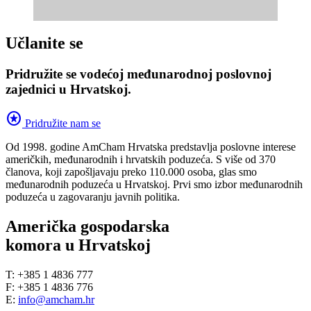
Učlanite se
Pridružite se vodećoj međunarodnoj poslovnoj
zajednici u Hrvatskoj.
stars
Pridružite nam se
Od 1998. godine AmCham Hrvatska predstavlja poslovne interese
američkih, međunarodnih i hrvatskih poduzeća. S više od 370
članova, koji zapošljavaju preko 110.000 osoba, glas smo
međunarodnih poduzeća u Hrvatskoj. Prvi smo izbor međunarodnih
poduzeća u zagovaranju javnih politika.
Američka gospodarska
komora u Hrvatskoj
T: +385 1 4836 777
F: +385 1 4836 776
E:
info@amcham.hr