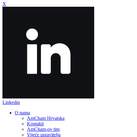
X
Linkedin
O nama
AmCham Hrvatska
Kontakti
AmCham-ov tim
Vijeće upravitelja