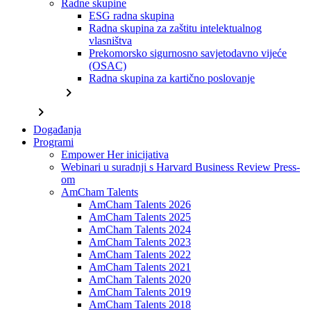
Radne skupine
ESG radna skupina
Radna skupina za zaštitu intelektualnog
vlasništva
Prekomorsko sigurnosno savjetodavno vijeće
(OSAC)
Radna skupina za kartično poslovanje
chevron_right
chevron_right
Događanja
Programi
Empower Her inicijativa
Webinari u suradnji s Harvard Business Review Press-
om
AmCham Talents
AmCham Talents 2026
AmCham Talents 2025
AmCham Talents 2024
AmCham Talents 2023
AmCham Talents 2022
AmCham Talents 2021
AmCham Talents 2020
AmCham Talents 2019
AmCham Talents 2018