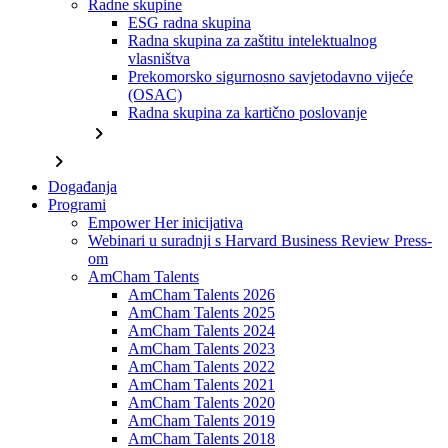
Radne skupine
ESG radna skupina
Radna skupina za zaštitu intelektualnog
vlasništva
Prekomorsko sigurnosno savjetodavno vijeće
(OSAC)
Radna skupina za kartično poslovanje
chevron_right
chevron_right
Događanja
Programi
Empower Her inicijativa
Webinari u suradnji s Harvard Business Review Press-
om
AmCham Talents
AmCham Talents 2026
AmCham Talents 2025
AmCham Talents 2024
AmCham Talents 2023
AmCham Talents 2022
AmCham Talents 2021
AmCham Talents 2020
AmCham Talents 2019
AmCham Talents 2018