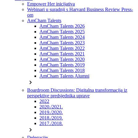
Empower Her inicijativa
Webinari u suradnji s Harvard Business Review Press-
om
AmCham Talents
AmCham Talents 2026
AmCham Talents 2025
AmCham Talents 2024
AmCham Talents 2023
AmCham Talents 2022
AmCham Talents 2021
AmCham Talents 2020
AmCham Talents 2019
AmCham Talents 2018
AmCham Talents Alumni
chevron_right
Boardroom Discussions: Digitalna transformacija iz
perspektive predsjednika uprave
2022
2020./2021.
2019./2020.
2018./2019.
2017./2018.
chevron_right
Delegacije