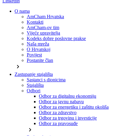
Linkedin
O nama
AmCham Hrvatska
Kontakti
AmCham-ov tim
Vijeće upravitelja
Kodeks dobre poslovne prakse
Naša mreža
O Hrvatskoj
Povijest
Postanite član
chevron_right
Zastupanje stajališta
Sastanci s dionicima
Stajališta
Odbori
Odbor za digitalnu ekonomiju
Odbor za javnu nabavu
Odbor za energetiku i zaštitu okoliša
Odbor za zdravstvo
Odbor za trgovinu i investicije
Odbor za pravosuđe
chevron_right