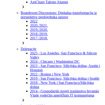
AmCham Talents Alumni
chevron_right
Boardroom Discussions: Digitalna transformacija iz
perspektive predsjednika uprave
2022
2020./2021.
2019./2020.
2018./2019.
2017./2018.
chevron_right
Delegacije
2025 - Los Angeles, San Francisco & Silicon
Valley
2024 - Chicago i Washington DC
2023 - San Francisco, Silicijska dolina, Austin i
Houston
2022 - Boston i New York
2019 - San Francisco, Silicijska dolina i Seattle
2018 - New York i San Francisco/Silicijska
dolina
2014 - Gospodarski posjet izaslanstva hrvatske
Vlade vodećim američkim IT kompanijama
chevron_right