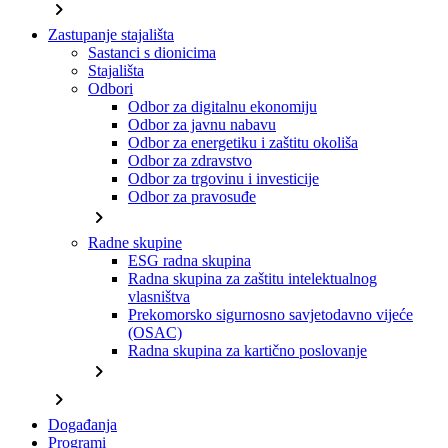
chevron_right
Zastupanje stajališta
Sastanci s dionicima
Stajališta
Odbori
Odbor za digitalnu ekonomiju
Odbor za javnu nabavu
Odbor za energetiku i zaštitu okoliša
Odbor za zdravstvo
Odbor za trgovinu i investicije
Odbor za pravosuđe
chevron_right
Radne skupine
ESG radna skupina
Radna skupina za zaštitu intelektualnog
vlasništva
Prekomorsko sigurnosno savjetodavno vijeće
(OSAC)
Radna skupina za kartično poslovanje
chevron_right
chevron_right
Događanja
Programi