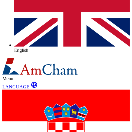
English
Menu
language
LANGUAGE