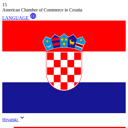
15
American Chamber of Commerce in Croatia
language
LANGUAGE
keyboard_arrow_down
Hrvatski