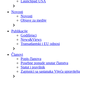
Launchpad USA
chevron_right
Novosti
Novosti
Objave za medije
chevron_right
Publikacije
Godišnjaci
News&Views
Transatlantski i EU odnosi
chevron_right
Članovi
Popis članova
Posebne ponude unutar članstva
Statut i pravilnik
Zapisnici sa sastanaka Vijeća upravitelja
chevron_right