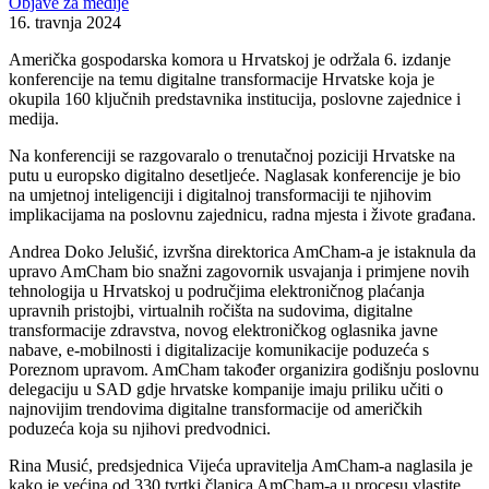
Objave za medije
16. travnja 2024
Američka gospodarska komora u Hrvatskoj je održala 6. izdanje
konferencije na temu digitalne transformacije Hrvatske koja je
okupila 160 ključnih predstavnika institucija, poslovne zajednice i
medija.
Na konferenciji se razgovaralo o trenutačnoj poziciji Hrvatske na
putu u europsko digitalno desetljeće. Naglasak konferencije je bio
na umjetnoj inteligenciji i digitalnoj transformaciji te njihovim
implikacijama na poslovnu zajednicu, radna mjesta i živote građana.
Andrea Doko Jelušić, izvršna direktorica AmCham-a je istaknula da
upravo AmCham bio snažni zagovornik usvajanja i primjene novih
tehnologija u Hrvatskoj u područjima elektroničnog plaćanja
upravnih pristojbi, virtualnih ročišta na sudovima, digitalne
transformacije zdravstva, novog elektroničkog oglasnika javne
nabave, e-mobilnosti i digitalizacije komunikacije poduzeća s
Poreznom upravom. AmCham također organizira godišnju poslovnu
delegaciju u SAD gdje hrvatske kompanije imaju priliku učiti o
najnovijim trendovima digitalne transformacije od američkih
poduzeća koja su njihovi predvodnici.
Rina Musić, predsjednica Vijeća upravitelja AmCham-a naglasila je
kako je većina od 330 tvrtki članica AmCham-a u procesu vlastite