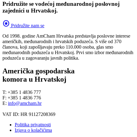
Pridružite se vodećoj međunarodnoj poslovnoj
zajednici u Hrvatskoj.
stars
Pridružite nam se
Od 1998. godine AmCham Hrvatska predstavlja poslovne interese
američkih, međunarodnih i hrvatskih poduzeća. S više od 370
članova, koji zapošljavaju preko 110.000 osoba, glas smo
međunarodnih poduzeća u Hrvatskoj. Prvi smo izbor međunarodnih
poduzeća u zagovaranju javnih politika.
Američka gospodarska
komora u Hrvatskoj
T: +385 1 4836 777
F: +385 1 4836 776
E:
info@amcham.hr
VAT ID: HR 91127208369
Politika privatnosti
Izjava o kolačićima