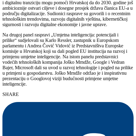
i digitalnu tranziciju mogu pomoći Hrvatskoj da do 2030. godine još
ambicioznije ostvari ciljeve i dosegne prosjek država članica EU-a u
području digitalizacije. Sudionici rasprave su govorili i o recentnim
tehnološkim trendovima, razvoju digitalnih vještina, kibernetičkoj
sigurnosti i razvoju digitalne ekonomije i javne uprave.
Na drugoj panel raspravi „Umjetna inteligencija: potencijali i
prilike“ sudjelovali su Karlo Ressler, zastupnik u Europskom
parlamentu i Andrea Čović Vidović iz Predstavništva Europske
komisije u Hrvatskoj koji su dali pogled EU institucija na razvoj i
primjenu umjetne inteligencije. Na istom panelu predstavnici
vodećih tehnoloških kompanija Joško Mrndže, Google i Vedran
Bajer, Microsoft dali su uvod u razvoj tehnologije i pogled na prilike
u primjeni u gospodarstvu. Joško Mrndže održao je i inspirativnu
prezentaciju o Googlovoj viziji budućnosti primjene umjetne
inteligencije.
SHARE