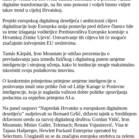
digitalne transformacije, na što smo ponosni i voljeli bismo vidjeti
takav trend u cijeloj Hrvatskoj.
Projekt europskog digitalnog desetljeća i ambiciozni ciljevi
digitalizacije koje Europska unija postavlja pred države članice bile
su teme izlaganja voditeljice Predstavništva Europske komisije u
Hrvatskoj Zrinke Ujević. Ostvarivanje tih ciljeva bit će moguće
značajnim izdvojenim EU sredstvima.
Tamás Kárpáti, Iron Mountain je održao prezentaciju o
prevladavanju jaza između fizičkog i digitalnog putem umjetne
inteligencije i strojnog učenja, kako bi institucije mogle maksimalno
iskoristiti svoju podatkovnu imovinu.
O konkretnim primjerima primjene umjetne inteligencije u
poslovanju imali smo prilike čuti od Lidije Karage iz Poslovne
inteligencije, koja je naglasila važnost dobre politike upravljanja
podacima za uspješnu primjenu AI-a.
Na panel raspravi “Napredak Hrvatske u europskom digitalnom
desetljeću” sudjelovali su Bernard Gršić, državni tajnik u Središnjem
državnom uredu za razvoj digitalnog društva; Gordan Vidić, Iron
Mountain; Mislav Galler, Telemach; Renata Vujasinović, Visa te
Tajana Hašperger, Hewlett Packard Enterprise operated by
Selectium. Usuglasili su se da značajna europska sredstva za zelenu