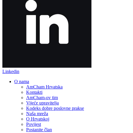
Linkedin
O nama
AmCham Hrvatska
Kontakti
AmCham-ov tim
Vijeće upravitelja
Kodeks dobre poslovne prakse
Naša mreža
O Hrvatskoj
Povijest
Postanite član