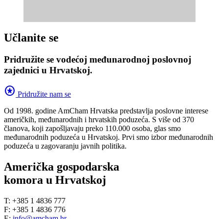
Učlanite se
Pridružite se vodećoj međunarodnoj poslovnoj
zajednici u Hrvatskoj.
stars
Pridružite nam se
Od 1998. godine AmCham Hrvatska predstavlja poslovne interese
američkih, međunarodnih i hrvatskih poduzeća. S više od 370
članova, koji zapošljavaju preko 110.000 osoba, glas smo
međunarodnih poduzeća u Hrvatskoj. Prvi smo izbor međunarodnih
poduzeća u zagovaranju javnih politika.
Američka gospodarska
komora u Hrvatskoj
T: +385 1 4836 777
F: +385 1 4836 776
E:
info@amcham.hr