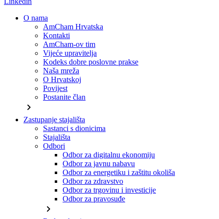
Linkedin
O nama
AmCham Hrvatska
Kontakti
AmCham-ov tim
Vijeće upravitelja
Kodeks dobre poslovne prakse
Naša mreža
O Hrvatskoj
Povijest
Postanite član
chevron_right
Zastupanje stajališta
Sastanci s dionicima
Stajališta
Odbori
Odbor za digitalnu ekonomiju
Odbor za javnu nabavu
Odbor za energetiku i zaštitu okoliša
Odbor za zdravstvo
Odbor za trgovinu i investicije
Odbor za pravosuđe
chevron_right