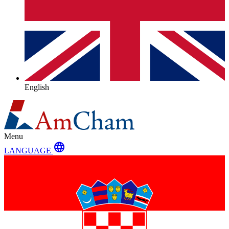
English
Menu
language
LANGUAGE