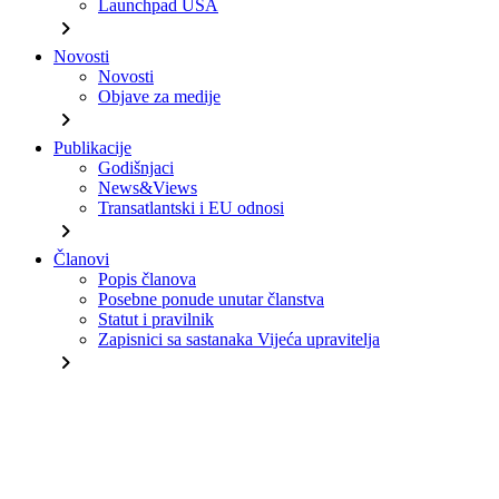
Launchpad USA
chevron_right
Novosti
Novosti
Objave za medije
chevron_right
Publikacije
Godišnjaci
News&Views
Transatlantski i EU odnosi
chevron_right
Članovi
Popis članova
Posebne ponude unutar članstva
Statut i pravilnik
Zapisnici sa sastanaka Vijeća upravitelja
chevron_right