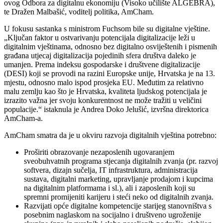
ovog Odbora za digitalnu ekonomiju (Visoko učilište ALGEBRA),
te Dražen Malbašić, voditelj politika, AmCham.
U fokusu sastanka s ministrom Fuchsom bile su digitalne vještine.
„Ključan faktor u ostvarivanju potencijala digitalizacije leži u
digitalnim vještinama, odnosno bez digitalno osviještenih i pismenih
građana utjecaj digitalizacija pojedinih sfera društva daleko je
umanjen. Prema indeksu gospodarske i društvene digitalizacije
(DESI) koji se provodi na razini Europske unije, Hrvatska je na 13.
mjestu, odnosno malo ispod prosjeka EU. Međutim za relativno
malu zemlju kao što je Hrvatska, kvaliteta ljudskog potencijala je
izrazito važna jer svoju konkurentnost ne može tražiti u veličini
populacije.“ istaknula je Andrea Doko Jelušić, izvršna direktorica
AmCham-a.
AmCham smatra da je u okviru razvoja digitalnih vještina potrebno:
Proširiti obrazovanje nezaposlenih ugovaranjem
sveobuhvatnih programa stjecanja digitalnih zvanja (pr. razvoj
softvera, dizajn sučelja, IT infrastruktura, administracija
sustava, digitalni marketing, upravljanje prodajom i kupcima
na digitalnim platformama i sl.), ali i zaposlenih koji su
spremni promijeniti karijeru i steći neko od digitalnih zvanja.
Razvijati opće digitalne kompetencije starijeg stanovništva s
posebnim naglaskom na socijalno i društveno ugroženije