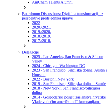
AmCham Talents Alumni
chevron_right
Boardroom Discussions: Digitalna transformacija iz
perspektive predsjednika uprave
2022
2020./2021.
2019./2020.
2018./2019.
2017./2018.
chevron_right
Delegacije
2025 - Los Angeles, San Francisco & Silicon
Valley
2024 - Chicago i Washington DC
2023 - San Francisco, Silicijska dolina, Austin i
Houston
2022 - Boston i New York
2019 - San Francisco, Silicijska dolina i Seattle
2018 - New York i San Francisco/Silicijska
dolina
2014 - Gospodarski posjet izaslanstva hrvatske
Vlade vodećim američkim IT kompanijama
chevron_right