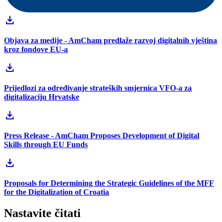
download
Objava za medije - AmCham predlaže razvoj digitalnih vještina
kroz fondove EU-a
download
Prijedlozi za određivanje strateških smjernica VFO-a za
digitalizaciju Hrvatske
download
Press Release - AmCham Proposes Development of Digital
Skills through EU Funds
download
Proposals for Determining the Strategic Guidelines of the MFF
for the Digitalization of Croatia
Nastavite čitati