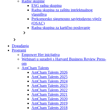
Radne skupine
ESG radna skupina
Radna skupina za zaštitu intelektualnog
vlasništva
Prekomorsko sigurnosno savjetodavno vijeće
(OSAC)
Radna skupina za kartično poslovanje
chevron_right
chevron_right
Događanja
Programi
Empower Her inicijativa
Webinari u suradnji s Harvard Business Review Press-
om
AmCham Talents
AmCham Talents 2026
AmCham Talents 2025
AmCham Talents 2024
AmCham Talents 2023
AmCham Talents 2022
AmCham Talents 2021
AmCham Talents 2020
AmCham Talents 2019
AmCham Talents 2018