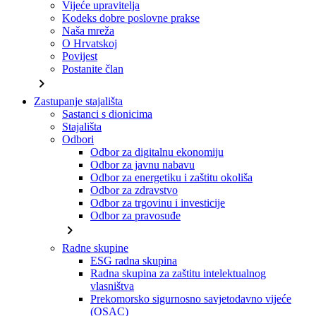
Vijeće upravitelja
Kodeks dobre poslovne prakse
Naša mreža
O Hrvatskoj
Povijest
Postanite član
chevron_right
Zastupanje stajališta
Sastanci s dionicima
Stajališta
Odbori
Odbor za digitalnu ekonomiju
Odbor za javnu nabavu
Odbor za energetiku i zaštitu okoliša
Odbor za zdravstvo
Odbor za trgovinu i investicije
Odbor za pravosuđe
chevron_right
Radne skupine
ESG radna skupina
Radna skupina za zaštitu intelektualnog
vlasništva
Prekomorsko sigurnosno savjetodavno vijeće
(OSAC)