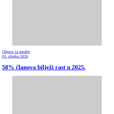
Objave za medije
03. ožujka 2026
58% članova bilježi rast u 2025.