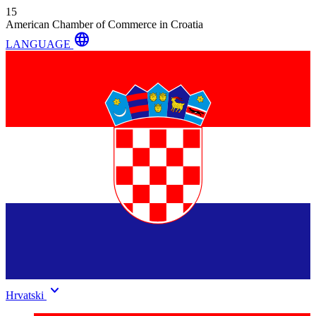
15
American Chamber of Commerce in Croatia
language
LANGUAGE
keyboard_arrow_down
Hrvatski