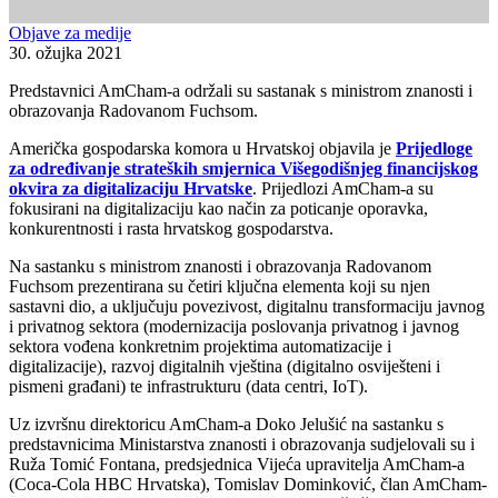
Objave za medije
30. ožujka 2021
Predstavnici AmCham-a održali su sastanak s ministrom znanosti i
obrazovanja Radovanom Fuchsom.
Američka gospodarska komora u Hrvatskoj objavila je
Prijedloge
za određivanje strateških smjernica Višegodišnjeg financijskog
okvira za digitalizaciju Hrvatske
. Prijedlozi AmCham-a su
fokusirani na digitalizaciju kao način za poticanje oporavka,
konkurentnosti i rasta hrvatskog gospodarstva.
Na sastanku s ministrom znanosti i obrazovanja Radovanom
Fuchsom prezentirana su četiri ključna elementa koji su njen
sastavni dio, a uključuju povezivost, digitalnu transformaciju javnog
i privatnog sektora (modernizacija poslovanja privatnog i javnog
sektora vođena konkretnim projektima automatizacije i
digitalizacije), razvoj digitalnih vještina (digitalno osviješteni i
pismeni građani) te infrastrukturu (data centri, IoT).
Uz izvršnu direktoricu AmCham-a Doko Jelušić na sastanku s
predstavnicima Ministarstva znanosti i obrazovanja sudjelovali su i
Ruža Tomić Fontana, predsjednica Vijeća upravitelja AmCham-a
(Coca-Cola HBC Hrvatska), Tomislav Dominković, član AmCham-