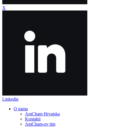
X
Linkedin
O nama
AmCham Hrvatska
Kontakti
AmCham-ov tim