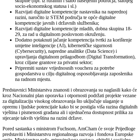
skupine (npr. iz ruralnih i slabo naseljenih područja, slabijeg
socio-ekonomskog statusa i sl.)
Razvijati digitalne kompetencije nastavnika na naprednoj
razini, naročito iz STEM područja te opće digitalne
kompetencije javnih i državnih službenika;
Razvijati digitalne kompetencije mladih, dobna skupina 18-
29, za rad u digitalnom poslovnom okruženju.
Dodatno potaknuti jačanje kompetencija tvrtki za korištenje
umjetne inteligencije (AI), kibernetičke sigurnosti
(Cybersecurity), napredne analitike (Data Science) i
upravljanja digitalnom prilagodbom (Digital Transformation),
kroz ciljane grantove za privatni sektor;
Pripremiti sustav vrijednosnih vouchera za potrebe
gospodarstva u cilju digitalnog osposobljavanja zaposlenika
na radnom mjestu.
Predstavnici Ministarstva znanosti i obrazovanja su naglasili kako će
kroz Nacionalni plan oporavka i otpornosti podržati projekte vezane
za digitalizaciju visokog obrazovanja što uključuje ulaganje u
opremu i ljudske potencijale kako bi se postigla viša razina digitalnih
vještina i pismenosti građana ali i ujednačena dostupnost prilika za
stjecanje takvih vještina na razini države.
Pored sastanka s ministrom Fuchsom, AmCham će svoje Prijedloge
predstaviti i Ministarstvu regionalnoga razvoja i fondova Europske
unije, Ministarstvu rada, mirovinskoga sustava, obitelji i socijalne