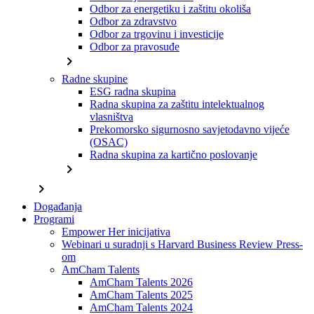
Odbor za energetiku i zaštitu okoliša
Odbor za zdravstvo
Odbor za trgovinu i investicije
Odbor za pravosuđe
chevron_right
Radne skupine
ESG radna skupina
Radna skupina za zaštitu intelektualnog
vlasništva
Prekomorsko sigurnosno savjetodavno vijeće
(OSAC)
Radna skupina za kartično poslovanje
chevron_right
chevron_right
Događanja
Programi
Empower Her inicijativa
Webinari u suradnji s Harvard Business Review Press-
om
AmCham Talents
AmCham Talents 2026
AmCham Talents 2025
AmCham Talents 2024