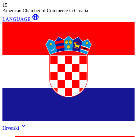
15
American Chamber of Commerce in Croatia
language
LANGUAGE
keyboard_arrow_down
Hrvatski