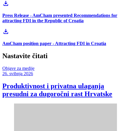
download
Press Release - AmCham presented Recommendations for
attracting FDI in the Republic of Croatia
download
AmCham position paper - Attracting FDI in Croatia
Nastavite čitati
Objave za medije
26. svibnja 2026
Produktivnost i privatna ulaganja
presudni za dugoročni rast Hrvatske