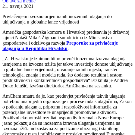
Objave za medije
21. travnja 2021
Privlačenjem izvozno orijentiranih inozemnih ulaganja do
uključivanja u globalne lance vrijednosti
Američka gospodarska komora u Hrvatskoj predstavila je državnoj
tajnici Nataši Mikuš Žigman i suradnicima iz Ministarstva
gospodarstva i održivoga razvoja
Preporuke za privlačenje
ulaganja u Republiku Hrvatsku
.
„Za Hrvatsku je iznimno bitno privući inozemna izravna ulaganja
usmjerena na izvozna tržišta jer takve investicije donose uključivanje
u globalne lance vrijednosti, otvaranje radnih mjesta, transfer
tehnologija, znanja i modela rada, što dodatno rezultira i rastom
produktivnosti i konkurentnosti gospodarstva“ istaknula je Andrea
Doko Jelušić, izvršna direktorica AmCham-a na sastanku.
AmCham smatra da je, kao preduvjet privlačenja takvih ulaganja,
potrebno unaprijediti organizacije i procese rada s ulagačima, Zakon
o poticanju ulaganja, pripremu i raspoloživost informacija za
potencijalne investitore te unaprijediti promotivne aktivnosti.
Pozitivni ekonomski rezultati usporedivih zemalja Nove Europe
jasno pokazuju da su inozemna izravna ulaganja usmjerena na
izvozna tržišta neizostavna za postizanje ubrzanog i stabilnog
ekonomskog rasta i približavanje prosjeku razvijenosti Europske