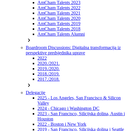
AmCham Talents 2023
AmCham Talents 2022
AmCham Talents 2021
AmCham Talents 2020
AmCham Talents 2019
AmCham Talents 2018
AmCham Talents Alumni
chevron_right
Boardroom Discussions: Digitalna transformacija iz
perspektive predsjednika uprave
2022
2020./2021.
2019./2020.
2018./2019.
2017./2018.
chevron_right
Delegacije
2025 - Los Angeles, San Francisco & Silicon
Valley
2024 - Chicago i Washington DC
2023 - San Francisco, Silicijska dolina, Austin i
Houston
2022 - Boston i New York
2019 - San Francisco, Silicijska dolina i Seattle