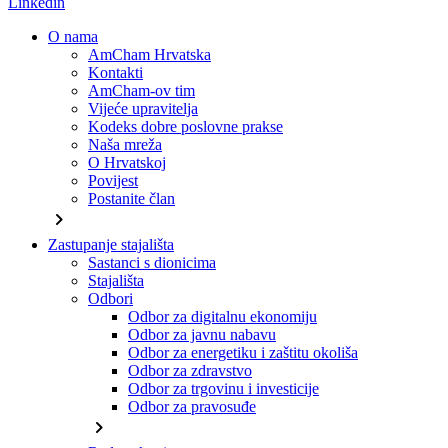
Linkedin
O nama
AmCham Hrvatska
Kontakti
AmCham-ov tim
Vijeće upravitelja
Kodeks dobre poslovne prakse
Naša mreža
O Hrvatskoj
Povijest
Postanite član
chevron_right
Zastupanje stajališta
Sastanci s dionicima
Stajališta
Odbori
Odbor za digitalnu ekonomiju
Odbor za javnu nabavu
Odbor za energetiku i zaštitu okoliša
Odbor za zdravstvo
Odbor za trgovinu i investicije
Odbor za pravosuđe
chevron_right