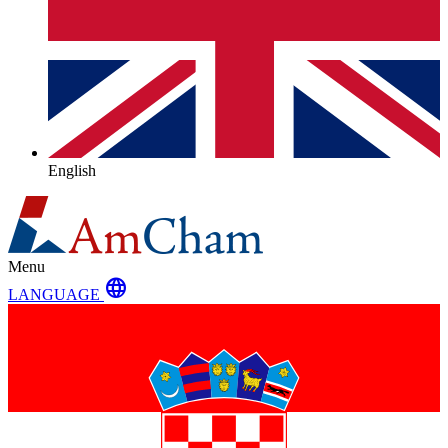
English
Menu
language
LANGUAGE