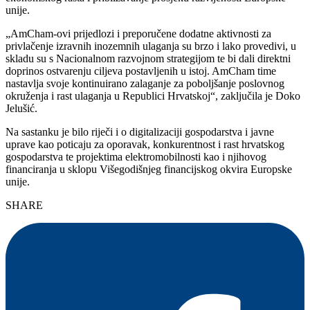
unije.
„AmCham-ovi prijedlozi i preporučene dodatne aktivnosti za
privlačenje izravnih inozemnih ulaganja su brzo i lako provedivi, u
skladu su s Nacionalnom razvojnom strategijom te bi dali direktni
doprinos ostvarenju ciljeva postavljenih u istoj. AmCham time
nastavlja svoje kontinuirano zalaganje za poboljšanje poslovnog
okruženja i rast ulaganja u Republici Hrvatskoj“, zaključila je Doko
Jelušić.
Na sastanku je bilo riječi i o digitalizaciji gospodarstva i javne
uprave kao poticaju za oporavak, konkurentnost i rast hrvatskog
gospodarstva te projektima elektromobilnosti kao i njihovog
financiranja u sklopu Višegodišnjeg financijskog okvira Europske
unije.
SHARE