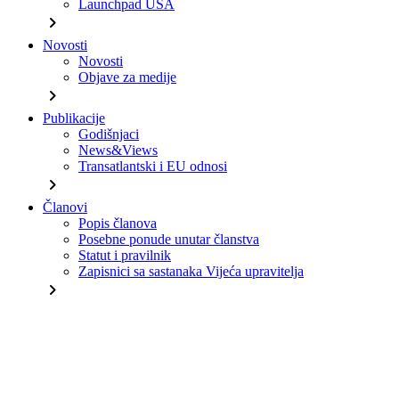
Launchpad USA
chevron_right
Novosti
Novosti
Objave za medije
chevron_right
Publikacije
Godišnjaci
News&Views
Transatlantski i EU odnosi
chevron_right
Članovi
Popis članova
Posebne ponude unutar članstva
Statut i pravilnik
Zapisnici sa sastanaka Vijeća upravitelja
chevron_right