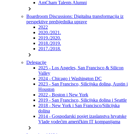
AmCham Talents Alumni
chevron_right
Boardroom Discussions: Digitalna transformacija iz
perspektive predsjednika uprave
2022
2020./2021.
2019./2020.
2018./2019.
2017./2018.
chevron_right
Delegacije
2025 - Los Angeles, San Francisco & Silicon
Valley
2024 - Chicago i Washington DC
2023 - San Francisco, Silicijska dolina, Austin i
Houston
2022 - Boston i New York
2019 - San Francisco, Silicijska dolina i Seattle
2018 - New York i San Francisco/Silicijska
dolina
2014 - Gospodarski posjet izaslanstva hrvatske
Vlade vodećim američkim IT kompanijama
chevron_right