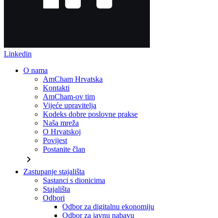
Linkedin
O nama
AmCham Hrvatska
Kontakti
AmCham-ov tim
Vijeće upravitelja
Kodeks dobre poslovne prakse
Naša mreža
O Hrvatskoj
Povijest
Postanite član
chevron_right
Zastupanje stajališta
Sastanci s dionicima
Stajališta
Odbori
Odbor za digitalnu ekonomiju
Odbor za javnu nabavu