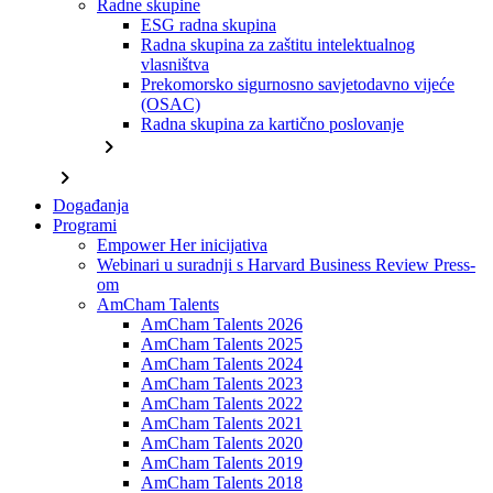
Radne skupine
ESG radna skupina
Radna skupina za zaštitu intelektualnog
vlasništva
Prekomorsko sigurnosno savjetodavno vijeće
(OSAC)
Radna skupina za kartično poslovanje
chevron_right
chevron_right
Događanja
Programi
Empower Her inicijativa
Webinari u suradnji s Harvard Business Review Press-
om
AmCham Talents
AmCham Talents 2026
AmCham Talents 2025
AmCham Talents 2024
AmCham Talents 2023
AmCham Talents 2022
AmCham Talents 2021
AmCham Talents 2020
AmCham Talents 2019
AmCham Talents 2018