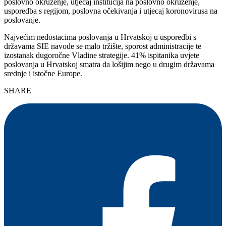
poslovno okruženje, utjecaj institucija na poslovno okruženje,
usporedba s regijom, poslovna očekivanja i utjecaj koronovirusa na
poslovanje.
Najvećim nedostacima poslovanja u Hrvatskoj u usporedbi s
državama SIE navode se malo tržište, sporost administracije te
izostanak dugoročne Vladine strategije. 41% ispitanika uvjete
poslovanja u Hrvatskoj smatra da lošijim nego u drugim državama
srednje i istočne Europe.
SHARE