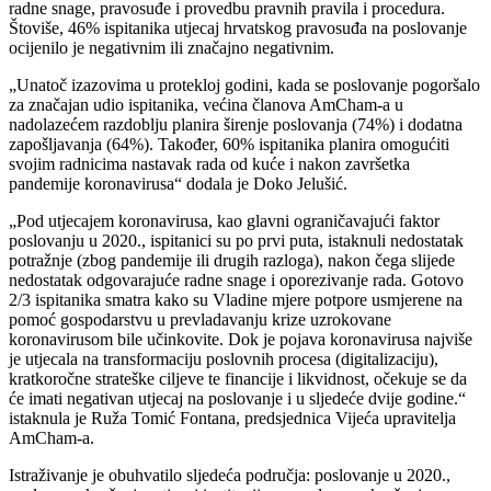
radne snage, pravosuđe i provedbu pravnih pravila i procedura.
Štoviše, 46% ispitanika utjecaj hrvatskog pravosuđa na poslovanje
ocijenilo je negativnim ili značajno negativnim.
„Unatoč izazovima u protekloj godini, kada se poslovanje pogoršalo
za značajan udio ispitanika, većina članova AmCham-a u
nadolazećem razdoblju planira širenje poslovanja (74%) i dodatna
zapošljavanja (64%). Također, 60% ispitanika planira omogućiti
svojim radnicima nastavak rada od kuće i nakon završetka
pandemije koronavirusa“ dodala je Doko Jelušić.
„Pod utjecajem koronavirusa, kao glavni ograničavajući faktor
poslovanju u 2020., ispitanici su po prvi puta, istaknuli nedostatak
potražnje (zbog pandemije ili drugih razloga), nakon čega slijede
nedostatak odgovarajuće radne snage i oporezivanje rada. Gotovo
2/3 ispitanika smatra kako su Vladine mjere potpore usmjerene na
pomoć gospodarstvu u prevladavanju krize uzrokovane
koronavirusom bile učinkovite. Dok je pojava koronavirusa najviše
je utjecala na transformaciju poslovnih procesa (digitalizaciju),
kratkoročne strateške ciljeve te financije i likvidnost, očekuje se da
će imati negativan utjecaj na poslovanje i u sljedeće dvije godine.“
istaknula je Ruža Tomić Fontana, predsjednica Vijeća upravitelja
AmCham-a.
Istraživanje je obuhvatilo sljedeća područja: poslovanje u 2020.,