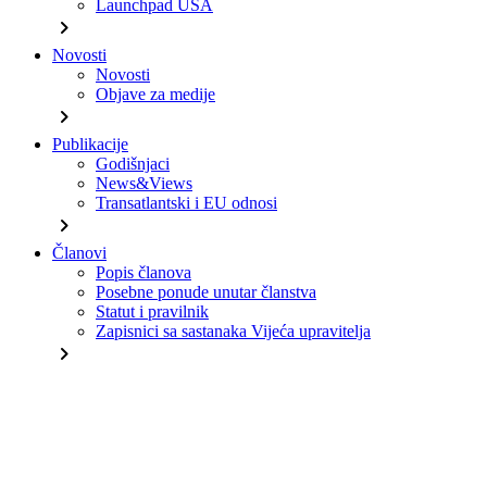
Launchpad USA
chevron_right
Novosti
Novosti
Objave za medije
chevron_right
Publikacije
Godišnjaci
News&Views
Transatlantski i EU odnosi
chevron_right
Članovi
Popis članova
Posebne ponude unutar članstva
Statut i pravilnik
Zapisnici sa sastanaka Vijeća upravitelja
chevron_right