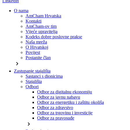
Linkedin
O nama
AmCham Hrvatska
Kontakti
AmCham-ov tim
Vijeće upravitelja
Kodeks dobre poslovne prakse
Naša mreža
O Hrvatskoj
Povijest
Postanite član
chevron_right
Zastupanje stajališta
Sastanci s dionicima
Stajališta
Odbori
Odbor za digitalnu ekonomiju
Odbor za javnu nabavu
Odbor za energetiku i zaštitu okoliša
Odbor za zdravstvo
Odbor za trgovinu i investicije
Odbor za pravosuđe
chevron_right