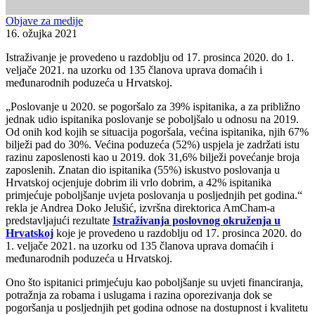
Objave za medije
16. ožujka 2021
Istraživanje je provedeno u razdoblju od 17. prosinca 2020. do 1.
veljače 2021. na uzorku od 135 članova uprava domaćih i
međunarodnih poduzeća u Hrvatskoj.
„Poslovanje u 2020. se pogoršalo za 39% ispitanika, a za približno
jednak udio ispitanika poslovanje se poboljšalo u odnosu na 2019.
Od onih kod kojih se situacija pogoršala, većina ispitanika, njih 67%
bilježi pad do 30%. Većina poduzeća (52%) uspjela je zadržati istu
razinu zaposlenosti kao u 2019. dok 31,6% bilježi povećanje broja
zaposlenih. Znatan dio ispitanika (55%) iskustvo poslovanja u
Hrvatskoj ocjenjuje dobrim ili vrlo dobrim, a 42% ispitanika
primjećuje poboljšanje uvjeta poslovanja u posljednjih pet godina.“
rekla je Andrea Doko Jelušić, izvršna direktorica AmCham-a
predstavljajući rezultate
Istraživanja poslovnog okruženja u
Hrvatskoj
koje je provedeno u razdoblju od 17. prosinca 2020. do
1. veljače 2021. na uzorku od 135 članova uprava domaćih i
međunarodnih poduzeća u Hrvatskoj.
Ono što ispitanici primjećuju kao poboljšanje su uvjeti financiranja,
potražnja za robama i uslugama i razina oporezivanja dok se
pogoršanja u posljednjih pet godina odnose na dostupnost i kvalitetu