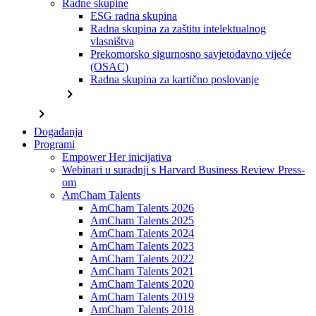
Radne skupine
ESG radna skupina
Radna skupina za zaštitu intelektualnog
vlasništva
Prekomorsko sigurnosno savjetodavno vijeće
(OSAC)
Radna skupina za kartično poslovanje
chevron_right
chevron_right
Događanja
Programi
Empower Her inicijativa
Webinari u suradnji s Harvard Business Review Press-
om
AmCham Talents
AmCham Talents 2026
AmCham Talents 2025
AmCham Talents 2024
AmCham Talents 2023
AmCham Talents 2022
AmCham Talents 2021
AmCham Talents 2020
AmCham Talents 2019
AmCham Talents 2018