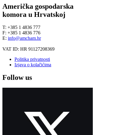
Američka gospodarska
komora u Hrvatskoj
T: +385 1 4836 777
F: +385 1 4836 776
E:
info@amcham.hr
VAT ID: HR 91127208369
Politika privatnosti
Izjava o kolačićima
Follow us