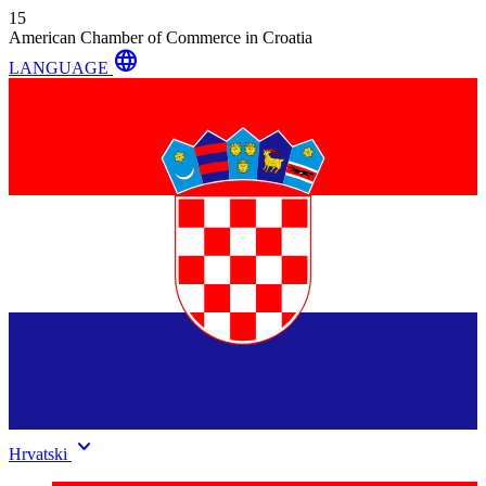
15
American Chamber of Commerce in Croatia
language
LANGUAGE
keyboard_arrow_down
Hrvatski