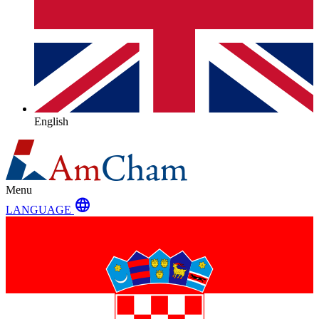
English
Menu
language
LANGUAGE