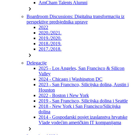
AmCham Talents Alumni
chevron_right
Boardroom Discussions: Digitalna transformacija iz
perspektive predsjednika uprave
2022
2020./2021.
2019./2020.
2018./2019.
2017./2018.
chevron_right
Delegacije
2025 - Los Angeles, San Francisco & Silicon
Valley
2024 - Chicago i Washington DC
2023 - San Francisco, Silicijska dolina, Austin i
Houston
2022 - Boston i New York
2019 - San Francisco, Silicijska dolina i Seattle
2018 - New York i San Francisco/Silicijska
dolina
2014 - Gospodarski posjet izaslanstva hrvatske
Vlade vodećim američkim IT kompanijama
chevron_right