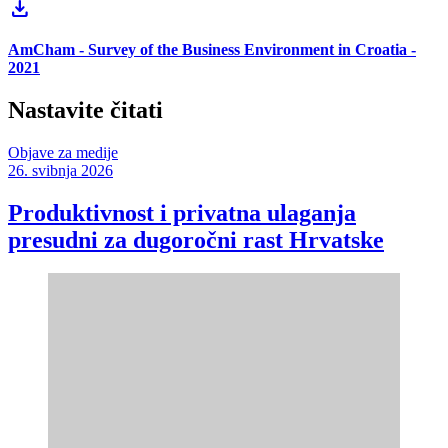
download
AmCham - Survey of the Business Environment in Croatia -
2021
Nastavite čitati
Objave za medije
26. svibnja 2026
Produktivnost i privatna ulaganja
presudni za dugoročni rast Hrvatske