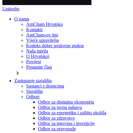
Linkedin
O nama
AmCham Hrvatska
Kontakti
AmCham-ov tim
Vijeće upravitelja
Kodeks dobre poslovne prakse
Naša mreža
O Hrvatskoj
Povijest
Postanite član
chevron_right
Zastupanje stajališta
Sastanci s dionicima
Stajališta
Odbori
Odbor za digitalnu ekonomiju
Odbor za javnu nabavu
Odbor za energetiku i zaštitu okoliša
Odbor za zdravstvo
Odbor za trgovinu i investicije
Odbor za pravosuđe