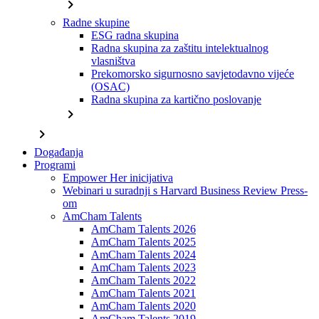
chevron_right
Radne skupine
ESG radna skupina
Radna skupina za zaštitu intelektualnog
vlasništva
Prekomorsko sigurnosno savjetodavno vijeće
(OSAC)
Radna skupina za kartično poslovanje
chevron_right
chevron_right
Događanja
Programi
Empower Her inicijativa
Webinari u suradnji s Harvard Business Review Press-
om
AmCham Talents
AmCham Talents 2026
AmCham Talents 2025
AmCham Talents 2024
AmCham Talents 2023
AmCham Talents 2022
AmCham Talents 2021
AmCham Talents 2020
AmCham Talents 2019