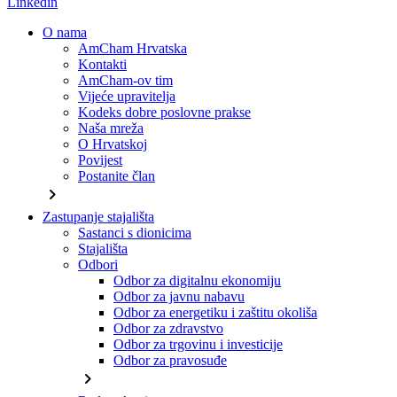
Linkedin
O nama
AmCham Hrvatska
Kontakti
AmCham-ov tim
Vijeće upravitelja
Kodeks dobre poslovne prakse
Naša mreža
O Hrvatskoj
Povijest
Postanite član
chevron_right
Zastupanje stajališta
Sastanci s dionicima
Stajališta
Odbori
Odbor za digitalnu ekonomiju
Odbor za javnu nabavu
Odbor za energetiku i zaštitu okoliša
Odbor za zdravstvo
Odbor za trgovinu i investicije
Odbor za pravosuđe
chevron_right