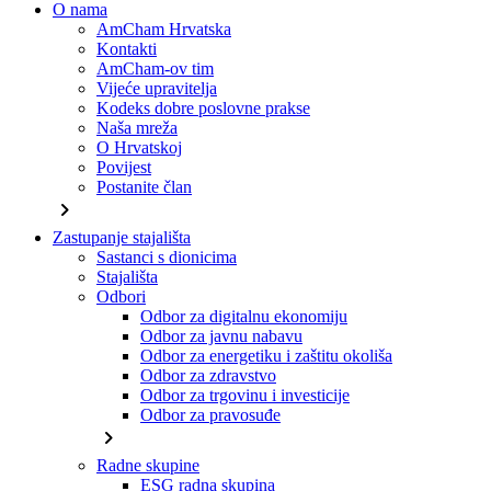
O nama
AmCham Hrvatska
Kontakti
AmCham-ov tim
Vijeće upravitelja
Kodeks dobre poslovne prakse
Naša mreža
O Hrvatskoj
Povijest
Postanite član
chevron_right
Zastupanje stajališta
Sastanci s dionicima
Stajališta
Odbori
Odbor za digitalnu ekonomiju
Odbor za javnu nabavu
Odbor za energetiku i zaštitu okoliša
Odbor za zdravstvo
Odbor za trgovinu i investicije
Odbor za pravosuđe
chevron_right
Radne skupine
ESG radna skupina