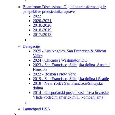
chevron_right
Boardroom Discussions: Digitalna transformacija iz
perspektive predsjednika uprave
2022
2020./2021.
2019./2020.
2018./2019.
2017./2018.
chevron_right
Delegacije
2025 - Los Angeles, San Francisco & Silicon
Valley
2024 - Chicago i Washington DC
2023 - San Francisco, Silicijska dolina, Austin i
Houston
2022 - Boston i New York
2019 - San Francisco, Silicijska dolina i Seattle
2018 - New York i San Francisco/Silicijska
dolina
2014 - Gospodarski posjet izaslanstva hrvatske
Vlade vodećim američkim IT kompanijama
chevron_right
Launchpad USA
chevron_right