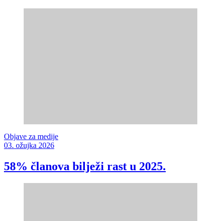
Objave za medije
03. ožujka 2026
58% članova bilježi rast u 2025.