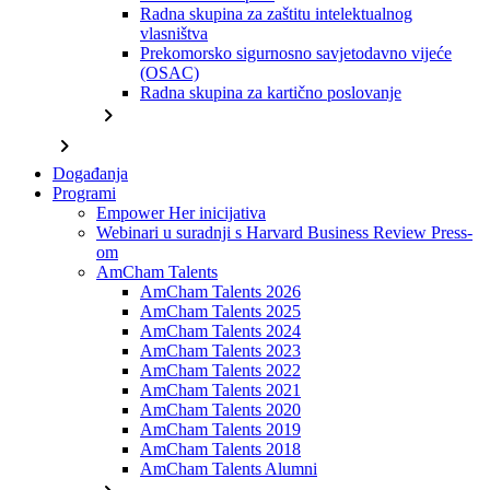
Radna skupina za zaštitu intelektualnog
vlasništva
Prekomorsko sigurnosno savjetodavno vijeće
(OSAC)
Radna skupina za kartično poslovanje
chevron_right
chevron_right
Događanja
Programi
Empower Her inicijativa
Webinari u suradnji s Harvard Business Review Press-
om
AmCham Talents
AmCham Talents 2026
AmCham Talents 2025
AmCham Talents 2024
AmCham Talents 2023
AmCham Talents 2022
AmCham Talents 2021
AmCham Talents 2020
AmCham Talents 2019
AmCham Talents 2018
AmCham Talents Alumni