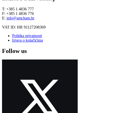
T: +385 1 4836 777
F: +385 1 4836 776
E:
info@amcham.hr
VAT ID: HR 91127208369
Politika privatnosti
Izjava o kolačićima
Follow us