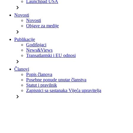
Launchpad USA
chevron_right
Novosti
Novosti
Objave za medije
chevron_right
Publikacije
Godišnjaci
News&Views
Transatlantski i EU odnosi
chevron_right
Članovi
Popis članova
Posebne ponude unutar članstva
Statut i pravilnik
Zapisnici sa sastanaka Vijeća upravitelja
chevron_right