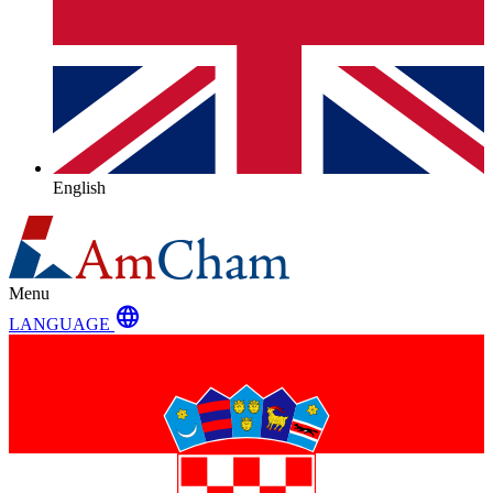
English
Menu
language
LANGUAGE