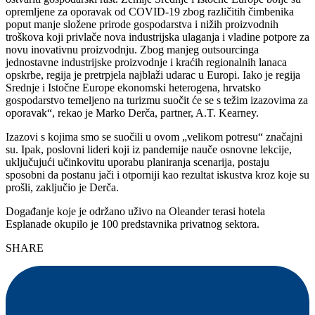
opremljene za oporavak od COVID-19 zbog različitih čimbenika
poput manje složene prirode gospodarstva i nižih proizvodnih
troškova koji privlače nova industrijska ulaganja i vladine potpore za
novu inovativnu proizvodnju. Zbog manjeg outsourcinga
jednostavne industrijske proizvodnje i kraćih regionalnih lanaca
opskrbe, regija je pretrpjela najblaži udarac u Europi. Iako je regija
Srednje i Istočne Europe ekonomski heterogena, hrvatsko
gospodarstvo temeljeno na turizmu suočit će se s težim izazovima za
oporavak“, rekao je Marko Derča, partner, A.T. Kearney.
Izazovi s kojima smo se suočili u ovom „velikom potresu“ značajni
su. Ipak, poslovni lideri koji iz pandemije nauče osnovne lekcije,
uključujući učinkovitu uporabu planiranja scenarija, postaju
sposobni da postanu jači i otporniji kao rezultat iskustva kroz koje su
prošli, zaključio je Derča.
Događanje koje je održano uživo na Oleander terasi hotela
Esplanade okupilo je 100 predstavnika privatnog sektora.
SHARE