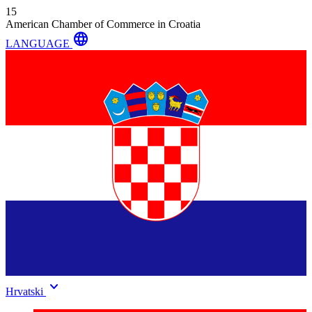
15
American Chamber of Commerce in Croatia
language
LANGUAGE
keyboard_arrow_down
Hrvatski