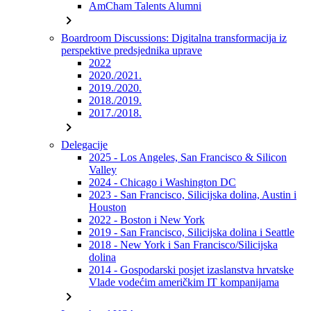
AmCham Talents Alumni
chevron_right
Boardroom Discussions: Digitalna transformacija iz
perspektive predsjednika uprave
2022
2020./2021.
2019./2020.
2018./2019.
2017./2018.
chevron_right
Delegacije
2025 - Los Angeles, San Francisco & Silicon
Valley
2024 - Chicago i Washington DC
2023 - San Francisco, Silicijska dolina, Austin i
Houston
2022 - Boston i New York
2019 - San Francisco, Silicijska dolina i Seattle
2018 - New York i San Francisco/Silicijska
dolina
2014 - Gospodarski posjet izaslanstva hrvatske
Vlade vodećim američkim IT kompanijama
chevron_right