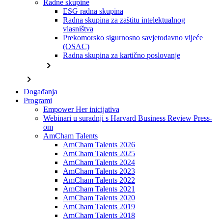
Radne skupine
ESG radna skupina
Radna skupina za zaštitu intelektualnog
vlasništva
Prekomorsko sigurnosno savjetodavno vijeće
(OSAC)
Radna skupina za kartično poslovanje
chevron_right
chevron_right
Događanja
Programi
Empower Her inicijativa
Webinari u suradnji s Harvard Business Review Press-
om
AmCham Talents
AmCham Talents 2026
AmCham Talents 2025
AmCham Talents 2024
AmCham Talents 2023
AmCham Talents 2022
AmCham Talents 2021
AmCham Talents 2020
AmCham Talents 2019
AmCham Talents 2018