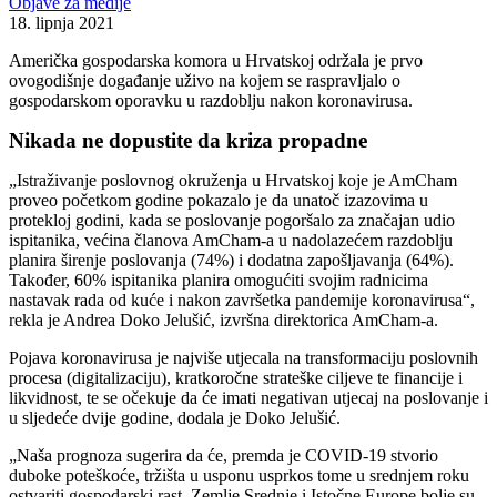
Objave za medije
18. lipnja 2021
Američka gospodarska komora u Hrvatskoj održala je prvo
ovogodišnje događanje uživo na kojem se raspravljalo o
gospodarskom oporavku u razdoblju nakon koronavirusa.
Nikada ne dopustite da kriza propadne
„Istraživanje poslovnog okruženja u Hrvatskoj koje je AmCham
proveo početkom godine pokazalo je da unatoč izazovima u
protekloj godini, kada se poslovanje pogoršalo za značajan udio
ispitanika, većina članova AmCham-a u nadolazećem razdoblju
planira širenje poslovanja (74%) i dodatna zapošljavanja (64%).
Također, 60% ispitanika planira omogućiti svojim radnicima
nastavak rada od kuće i nakon završetka pandemije koronavirusa“,
rekla je Andrea Doko Jelušić, izvršna direktorica AmCham-a.
Pojava koronavirusa je najviše utjecala na transformaciju poslovnih
procesa (digitalizaciju), kratkoročne strateške ciljeve te financije i
likvidnost, te se očekuje da će imati negativan utjecaj na poslovanje i
u sljedeće dvije godine, dodala je Doko Jelušić.
„Naša prognoza sugerira da će, premda je COVID-19 stvorio
duboke poteškoće, tržišta u usponu usprkos tome u srednjem roku
ostvariti gospodarski rast. Zemlje Srednje i Istočne Europe bolje su