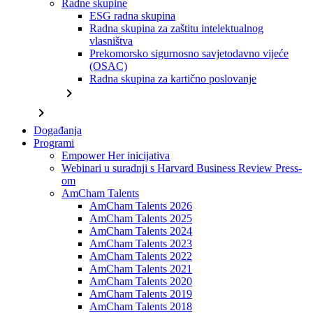
Radne skupine
ESG radna skupina
Radna skupina za zaštitu intelektualnog
vlasništva
Prekomorsko sigurnosno savjetodavno vijeće
(OSAC)
Radna skupina za kartično poslovanje
chevron_right
chevron_right
Događanja
Programi
Empower Her inicijativa
Webinari u suradnji s Harvard Business Review Press-
om
AmCham Talents
AmCham Talents 2026
AmCham Talents 2025
AmCham Talents 2024
AmCham Talents 2023
AmCham Talents 2022
AmCham Talents 2021
AmCham Talents 2020
AmCham Talents 2019
AmCham Talents 2018