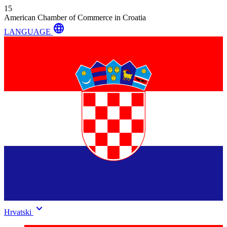
15
American Chamber of Commerce in Croatia
language
LANGUAGE
keyboard_arrow_down
Hrvatski