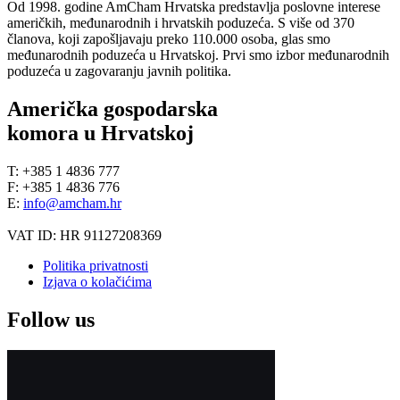
Od 1998. godine AmCham Hrvatska predstavlja poslovne interese
američkih, međunarodnih i hrvatskih poduzeća. S više od 370
članova, koji zapošljavaju preko 110.000 osoba, glas smo
međunarodnih poduzeća u Hrvatskoj. Prvi smo izbor međunarodnih
poduzeća u zagovaranju javnih politika.
Američka gospodarska
komora u Hrvatskoj
T: +385 1 4836 777
F: +385 1 4836 776
E:
info@amcham.hr
VAT ID: HR 91127208369
Politika privatnosti
Izjava o kolačićima
Follow us