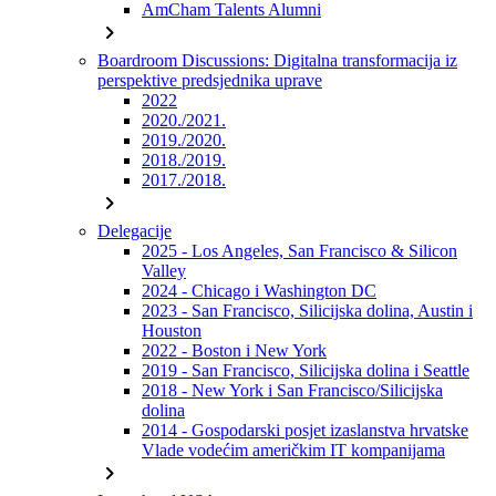
AmCham Talents Alumni
chevron_right
Boardroom Discussions: Digitalna transformacija iz
perspektive predsjednika uprave
2022
2020./2021.
2019./2020.
2018./2019.
2017./2018.
chevron_right
Delegacije
2025 - Los Angeles, San Francisco & Silicon
Valley
2024 - Chicago i Washington DC
2023 - San Francisco, Silicijska dolina, Austin i
Houston
2022 - Boston i New York
2019 - San Francisco, Silicijska dolina i Seattle
2018 - New York i San Francisco/Silicijska
dolina
2014 - Gospodarski posjet izaslanstva hrvatske
Vlade vodećim američkim IT kompanijama
chevron_right