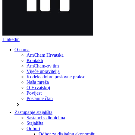
Linkedin
O nama
AmCham Hrvatska
Kontakti
AmCham-ov tim
Vijeće upravitelja
Kodeks dobre poslovne prakse
Naša mreža
O Hrvatskoj
Povijest
Postanite član
chevron_right
Zastupanje stajališta
Sastanci s dionicima
Stajališta
Odbori
Odbor za digitalnu ekonomiju