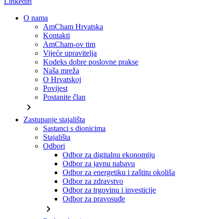
Linkedin
O nama
AmCham Hrvatska
Kontakti
AmCham-ov tim
Vijeće upravitelja
Kodeks dobre poslovne prakse
Naša mreža
O Hrvatskoj
Povijest
Postanite član
chevron_right
Zastupanje stajališta
Sastanci s dionicima
Stajališta
Odbori
Odbor za digitalnu ekonomiju
Odbor za javnu nabavu
Odbor za energetiku i zaštitu okoliša
Odbor za zdravstvo
Odbor za trgovinu i investicije
Odbor za pravosuđe
chevron_right