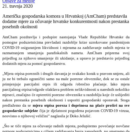
Objave za medije
21. travnja 2020
Američka gospodarska komora u Hrvatskoj (AmCham) predstavila
dodatne mjere za očuvanje hrvatske konkurentnosti nakon prestanka
posebnih okolnosti
AmCham pozdravlja i podupire nastojanja Vlade Republike Hrvatske da
pomogne poduzetnicima prevladati razdoblje krize uzrokovane pandemijom
COVID-19 osiguranjem likvidnost i mjerama za zadržavanje radnih mjesta te
razmatranjem smanjenja parafiskalnih nameta. AmCham priprema svoj
prijedlog za njihovo smanjenje ili ukidanje, a upravo je predstavio prijedlog
dodatnih mjera za pomoć gospodarstvu.
„Mjera otpisa poreznih i drugih davanja je svakako korak u pravom smjeru, ali
ju ne bi trebalo ograničiti samo na male porezne obveznike, dok se za ostale
primjenjuje parcijalni otpis ili odgoda /obročno plaćanje. Iako mjera
parcijalnog otpisa/odgode olakšava problem nelikvidnosti u narednih nekoliko
mjeseci, značajno će opteretiti porezne obveznike u razdoblju koje će uslijediti
nakon prestanka posebnih okolnosti i usporiti gospodarski oporavak. Stoga
predlažemo da se
mjera otpisa poreza i doprinosa na plaće proširi na sve
gospodarske subjekte
čija je djelatnost pogođena pojavom COVID-19 virusa,
neovisno o njihovoj veličini“ naglasila je Doko Jelušić.
„Što se tiče mjera za očuvanje radnih mjesta, podupiremo povećanje novčane
potpore poduzetnicima s ciljem zadržavanja broja zaposlenih, no smatramo da