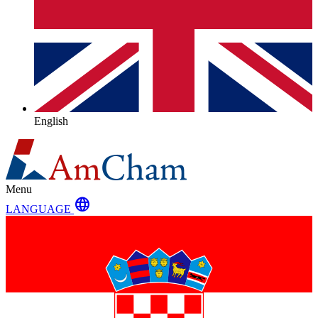
English
Menu
language
LANGUAGE