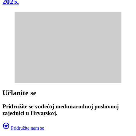
2025.
Učlanite se
Pridružite se vodećoj međunarodnoj poslovnoj
zajednici u Hrvatskoj.
stars
Pridružite nam se