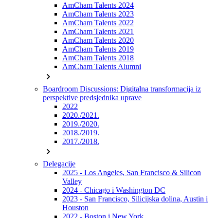
AmCham Talents 2024
AmCham Talents 2023
AmCham Talents 2022
AmCham Talents 2021
AmCham Talents 2020
AmCham Talents 2019
AmCham Talents 2018
AmCham Talents Alumni
chevron_right
Boardroom Discussions: Digitalna transformacija iz
perspektive predsjednika uprave
2022
2020./2021.
2019./2020.
2018./2019.
2017./2018.
chevron_right
Delegacije
2025 - Los Angeles, San Francisco & Silicon
Valley
2024 - Chicago i Washington DC
2023 - San Francisco, Silicijska dolina, Austin i
Houston
2022 - Boston i New York