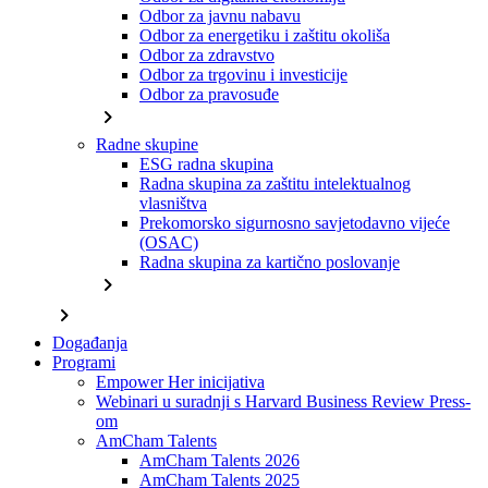
Odbor za javnu nabavu
Odbor za energetiku i zaštitu okoliša
Odbor za zdravstvo
Odbor za trgovinu i investicije
Odbor za pravosuđe
chevron_right
Radne skupine
ESG radna skupina
Radna skupina za zaštitu intelektualnog
vlasništva
Prekomorsko sigurnosno savjetodavno vijeće
(OSAC)
Radna skupina za kartično poslovanje
chevron_right
chevron_right
Događanja
Programi
Empower Her inicijativa
Webinari u suradnji s Harvard Business Review Press-
om
AmCham Talents
AmCham Talents 2026
AmCham Talents 2025