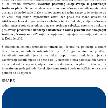
bi se trebalo razmotriti
uvođenje postotnog sudjelovanja u pokrivanju
troškova plaća
. Naime uvedene mjere potpore očuvanja radnih mjesta, nisu
dostatne da nadoknade plaće visokoobrazovane radne snage te je izvjesno da
će velik broj takvih zaposlenika ostati bez posla što može dovesti do
istiskivanja hrvatskih poduzeća s globalnog tržišta. Također, s ciljem očuvanja
radnih mjesta koja će se odnositi na sve poslovne subjekte, neovisno o sektoru
poslovanja predlažemo
uvođenje i nekih novih radno-pravnih instituta, poput
instituta „čekanja na rad“
koji npr. uspješno primjenjuje Slovenija, zaključila
je Doko Jelušić.
S obzirom na iznimnu sezonalnost turizma koji će novi val potražnje, a samim
time i financijske prihode, ostvariti tek u ljeto 2021. godine, AmCham predlaže
i cijeli niz posebnih mjera za ovaj sektor poput hitnog produžetka mjera za
zadržavanje radnih mjesta na period od 12 mjeseci; otpisa parafiskalnih nameta
na period od 12 mjeseci; otpisa poreza i doprinosa na plaće u korelaciji s
intenzitetom pada prihoda; korekcije cijene struje i vode turističkim tvrtkama u
periodu od 12 mjeseci.
SHARE