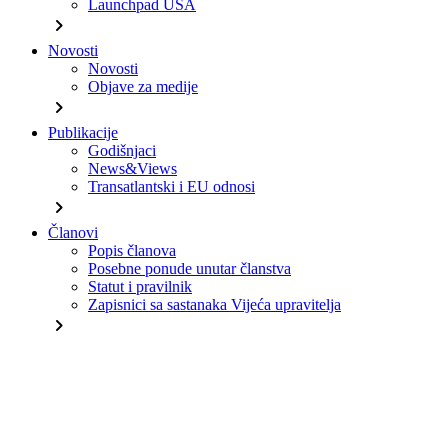
Launchpad USA
chevron_right
Novosti
Novosti
Objave za medije
chevron_right
Publikacije
Godišnjaci
News&Views
Transatlantski i EU odnosi
chevron_right
Članovi
Popis članova
Posebne ponude unutar članstva
Statut i pravilnik
Zapisnici sa sastanaka Vijeća upravitelja
chevron_right