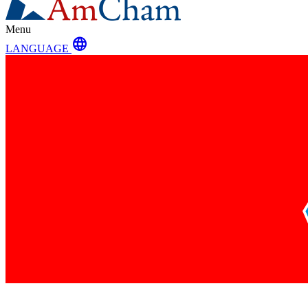
Menu
language
LANGUAGE