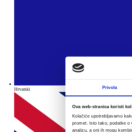
Privola
Hrvatski
Ova web-stranica koristi kol
Kolačiće upotrebljavamo kako 
promet. Isto tako, podatke o 
analizu, a oni ih mogu kombini