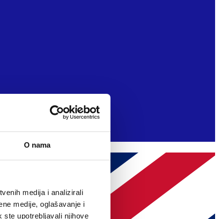
O nama
enih medija i analizirali
ene medije, oglašavanje i
k ste upotrebljavali njihove