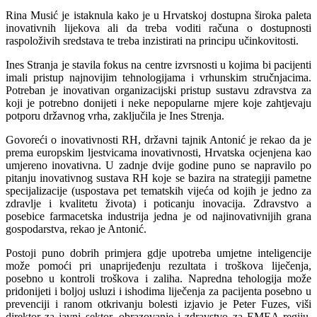
Rina Musić je istaknula kako je u Hrvatskoj dostupna široka paleta
inovativnih lijekova ali da treba voditi računa o dostupnosti
raspoloživih sredstava te treba inzistirati na principu učinkovitosti.
Ines Stranja je stavila fokus na centre izvrsnosti u kojima bi pacijenti
imali pristup najnovijim tehnologijama i vrhunskim stručnjacima.
Potreban je inovativan organizacijski pristup sustavu zdravstva za
koji je potrebno donijeti i neke nepopularne mjere koje zahtjevaju
potporu državnog vrha, zaključila je Ines Strenja.
Govoreći o inovativnosti RH, državni tajnik Antonić je rekao da je
prema europskim ljestvicama inovativnosti, Hrvatska ocjenjena kao
umjereno inovativna. U zadnje dvije godine puno se napravilo po
pitanju inovativnog sustava RH koje se bazira na strategiji pametne
specijalizacije (uspostava pet tematskih vijeća od kojih je jedno za
zdravlje i kvalitetu života) i poticanju inovacija. Zdravstvo a
posebice farmacetska industrija jedna je od najinovativnijih grana
gospodarstva, rekao je Antonić.
Postoji puno dobrih primjera gdje upotreba umjetne inteligencije
može pomoći pri unaprijeđenju rezultata i troškova liječenja,
posebno u kontroli troškova i zaliha. Napredna tehologija može
pridonijeti i boljoj usluzi i ishodima liječenja za pacijenta posebno u
prevenciji i ranom otkrivanju bolesti izjavio je Peter Fuzes, viši
direktor za javni sektor, obrazovanje i zdravstvo za EMEA regiju,