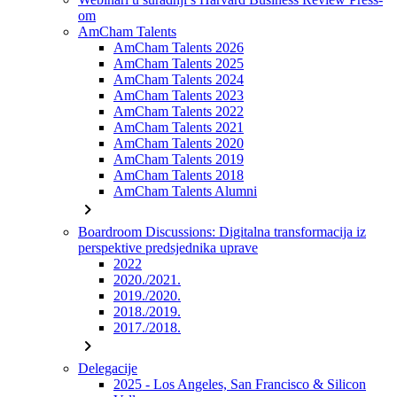
om
AmCham Talents
AmCham Talents 2026
AmCham Talents 2025
AmCham Talents 2024
AmCham Talents 2023
AmCham Talents 2022
AmCham Talents 2021
AmCham Talents 2020
AmCham Talents 2019
AmCham Talents 2018
AmCham Talents Alumni
chevron_right
Boardroom Discussions: Digitalna transformacija iz
perspektive predsjednika uprave
2022
2020./2021.
2019./2020.
2018./2019.
2017./2018.
chevron_right
Delegacije
2025 - Los Angeles, San Francisco & Silicon