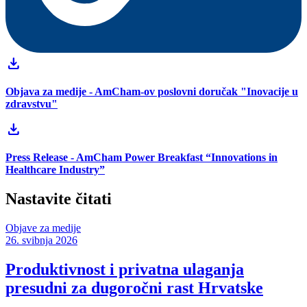
download
Objava za medije - AmCham-ov poslovni doručak "Inovacije u
zdravstvu"
download
Press Release - AmCham Power Breakfast “Innovations in
Healthcare Industry”
Nastavite čitati
Objave za medije
26. svibnja 2026
Produktivnost i privatna ulaganja
presudni za dugoročni rast Hrvatske