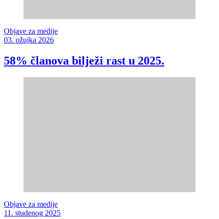
Objave za medije
03. ožujka 2026
58% članova bilježi rast u 2025.
Objave za medije
11. studenog 2025