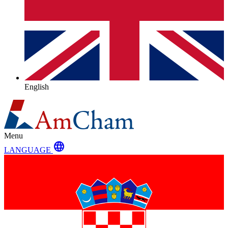
English
Menu
language
LANGUAGE