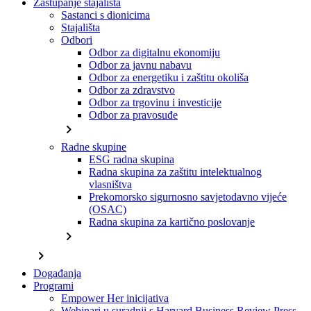
Zastupanje stajališta
Sastanci s dionicima
Stajališta
Odbori
Odbor za digitalnu ekonomiju
Odbor za javnu nabavu
Odbor za energetiku i zaštitu okoliša
Odbor za zdravstvo
Odbor za trgovinu i investicije
Odbor za pravosuđe
chevron_right
Radne skupine
ESG radna skupina
Radna skupina za zaštitu intelektualnog
vlasništva
Prekomorsko sigurnosno savjetodavno vijeće
(OSAC)
Radna skupina za kartično poslovanje
chevron_right
chevron_right
Događanja
Programi
Empower Her inicijativa
Webinari u suradnji s Harvard Business Review Press-