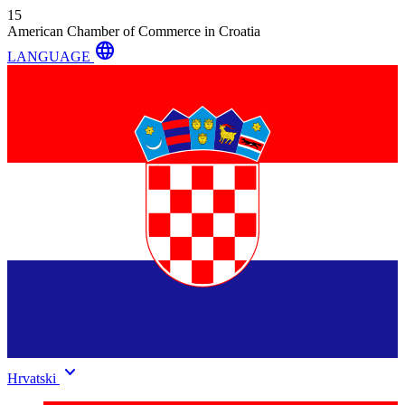
15
American Chamber of Commerce in Croatia
language
LANGUAGE
keyboard_arrow_down
Hrvatski