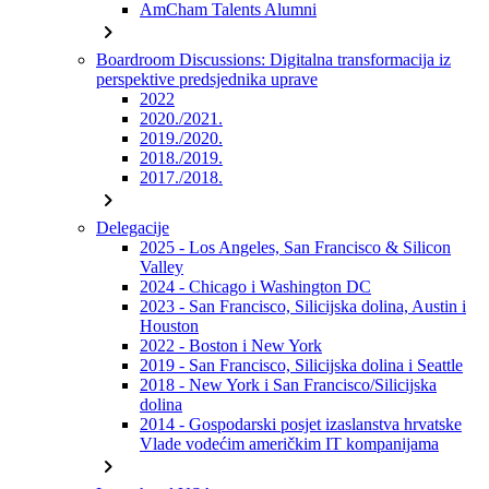
AmCham Talents Alumni
chevron_right
Boardroom Discussions: Digitalna transformacija iz
perspektive predsjednika uprave
2022
2020./2021.
2019./2020.
2018./2019.
2017./2018.
chevron_right
Delegacije
2025 - Los Angeles, San Francisco & Silicon
Valley
2024 - Chicago i Washington DC
2023 - San Francisco, Silicijska dolina, Austin i
Houston
2022 - Boston i New York
2019 - San Francisco, Silicijska dolina i Seattle
2018 - New York i San Francisco/Silicijska
dolina
2014 - Gospodarski posjet izaslanstva hrvatske
Vlade vodećim američkim IT kompanijama
chevron_right