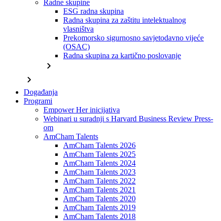
Radne skupine
ESG radna skupina
Radna skupina za zaštitu intelektualnog
vlasništva
Prekomorsko sigurnosno savjetodavno vijeće
(OSAC)
Radna skupina za kartično poslovanje
chevron_right
chevron_right
Događanja
Programi
Empower Her inicijativa
Webinari u suradnji s Harvard Business Review Press-
om
AmCham Talents
AmCham Talents 2026
AmCham Talents 2025
AmCham Talents 2024
AmCham Talents 2023
AmCham Talents 2022
AmCham Talents 2021
AmCham Talents 2020
AmCham Talents 2019
AmCham Talents 2018