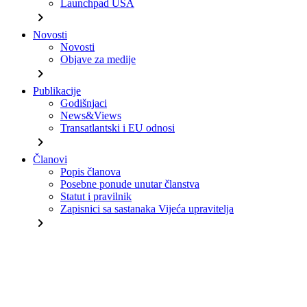
Launchpad USA
chevron_right
Novosti
Novosti
Objave za medije
chevron_right
Publikacije
Godišnjaci
News&Views
Transatlantski i EU odnosi
chevron_right
Članovi
Popis članova
Posebne ponude unutar članstva
Statut i pravilnik
Zapisnici sa sastanaka Vijeća upravitelja
chevron_right