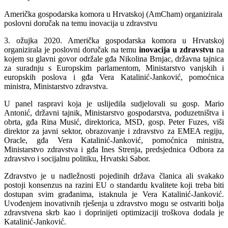
Američka gospodarska komora u Hrvatskoj (AmCham) organizirala
poslovni doručak na temu inovacija u zdravstvu
3. ožujka 2020. Američka gospodarska komora u Hrvatskoj
organizirala je poslovni doručak na temu
inovacija u zdravstvu
na
kojem su glavni govor održale gđa Nikolina Brnjac, državna tajnica
za suradnju s Europskim parlamentom, Ministarstvo vanjskih i
europskih poslova i gđa Vera Katalinić-Janković, pomoćnica
ministra, Ministarstvo zdravstva.
U panel raspravi koja je uslijedila sudjelovali su gosp. Mario
Antonić, državni tajnik, Ministarstvo gospodarstva, poduzetništva i
obrta, gđa Rina Musić, direktorica, MSD, gosp. Peter Fuzes, viši
direktor za javni sektor, obrazovanje i zdravstvo za EMEA regiju,
Oracle, gđa Vera Katalinić-Janković, pomoćnica ministra,
Ministarstvo zdravstva i gđa Ines Strenja, predsjednica Odbora za
zdravstvo i socijalnu politiku, Hrvatski Sabor.
Zdravstvo je u nadležnosti pojedinih država članica ali svakako
postoji konsenzus na razini EU o standardu kvalitete koji treba biti
dostupan svim građanima, istaknula je Vera Katalinić-Janković.
Uvođenjem inovativnih rješenja u zdravstvo mogu se ostvariti bolja
zdravstvena skrb kao i doprinijeti optimizaciji troškova dodala je
Katalinić-Janković.