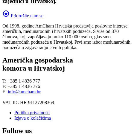
zajednici u Hrvatskoj.
stars
Pridružite nam se
Od 1998. godine AmCham Hrvatska predstavlja poslovne interese
američkih, međunarodnih i hrvatskih poduzeća. S više od 370
članova, koji zapošljavaju preko 110.000 osoba, glas smo
međunarodnih poduzeća u Hrvatskoj. Prvi smo izbor međunarodnih
poduzeća u zagovaranju javnih politika.
Američka gospodarska
komora u Hrvatskoj
T: +385 1 4836 777
F: +385 1 4836 776
E:
info@amcham.hr
VAT ID: HR 91127208369
Politika privatnosti
Izjava o kolačićima
Follow us