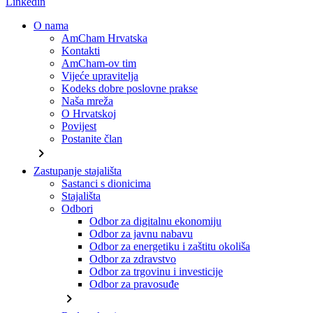
Linkedin
O nama
AmCham Hrvatska
Kontakti
AmCham-ov tim
Vijeće upravitelja
Kodeks dobre poslovne prakse
Naša mreža
O Hrvatskoj
Povijest
Postanite član
chevron_right
Zastupanje stajališta
Sastanci s dionicima
Stajališta
Odbori
Odbor za digitalnu ekonomiju
Odbor za javnu nabavu
Odbor za energetiku i zaštitu okoliša
Odbor za zdravstvo
Odbor za trgovinu i investicije
Odbor za pravosuđe
chevron_right