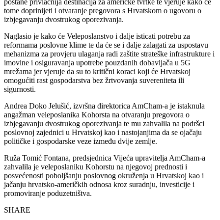
postane privlačnija destinacija za američke tvrtke te vjeruje kako će
tome doprinijeti i otvaranje pregovora s Hrvatskom o ugovoru o
izbjegavanju dvostrukog oporezivanja.
Naglasio je kako će Veleposlanstvo i dalje isticati potrebu za
reformama poslovne klime te da će se i dalje zalagati za uspostavu
mehanizma za provjeru ulaganja radi zaštite strateške infrastrukture i
imovine i osiguravanja upotrebe pouzdanih dobavljača u 5G
mrežama jer vjeruje da su to kritični koraci koji će Hrvatskoj
omogućiti rast gospodarstva bez žrtvovanja suvereniteta ili
sigurnosti.
Andrea Doko Jelušić, izvršna direktorica AmCham-a je istaknula
angažman veleposlanika Kohorsta na otvaranju pregovora o
izbjegavanju dvostrukog oporezivanja te mu zahvalila na podršci
poslovnoj zajednici u Hrvatskoj kao i nastojanjima da se ojačaju
političke i gospodarske veze između dvije zemlje.
Ruža Tomić Fontana, predsjednica Vijeća upravitelja AmCham-a
zahvalila je veleposlaniku Kohorstu na njegovoj prednosti i
posvećenosti poboljšanju poslovnog okruženja u Hrvatskoj kao i
jačanju hrvatsko-američkih odnosa kroz suradnju, investicije i
promoviranje poduzetništva.
SHARE