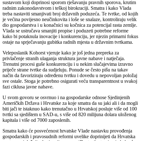
sustavom koji doprinosi sporom rješavanju pravnih sporova, krutim
radnim zakonodavstvom i teškoj birokraciji. Smatra i kako Vlada
treba nastaviti smanjivati ​​broj državnih poduzeća. Te tvrtke, od kojih
je većina povijesno neučinkovita i loše se snalaze, kontroliraju velik
dio gospodarstva i u konačnici su kočnica za potencijal rasta zemlje.
Vlada se ustručava smanjiti propise i poduzeti potrebne reforme
kako bi potaknula inovacije i konkurenciju, jer njezin primarni fokus
ostaje na sprječavanju gubitka radnih mjesta u državnim tvrtkama.
Veleposlanik Kohorst vjeruje kako je još jedna prepreka za
privlačenje stranih ulaganja struktura javne nabave i natječaja.
Trenutni procesi guše konkurenciju i u nekim slučajevima izravno
priječe strane tvrtke da sudjeluju. Ponude se često pišu na takav
način da favoriziraju određenu tvrtku i dovedu u nepovoljan položaj
sve ostale. Stoga je potrebno osigurati veću transparentnost u svakoj
fazi ciklusa javne nabave.
U svom govoru se osvrnuo i na gospodarske odnose Sjedinjenih
Američkih Država i Hrvatske za koje smatra da su jaki ali i da mogli
biti jači te istaknuo kako trenutačno u Hrvatskoj posluje više od 100
tvrtki sa sjedištem u SAD-u, s više od 820 milijuna dolara uloženog
kapitala i više od 7000 zaposlenih.
Smatra kako će posvećenost hrvatske Vlade nastavku provođenja
gospodarskih i pravosudnih reformi uvelike doprinijeti da Hrvatska