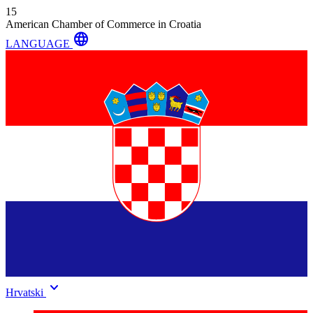
15
American Chamber of Commerce in Croatia
language
LANGUAGE
keyboard_arrow_down
Hrvatski