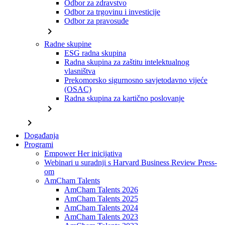
Odbor za zdravstvo
Odbor za trgovinu i investicije
Odbor za pravosuđe
chevron_right
Radne skupine
ESG radna skupina
Radna skupina za zaštitu intelektualnog
vlasništva
Prekomorsko sigurnosno savjetodavno vijeće
(OSAC)
Radna skupina za kartično poslovanje
chevron_right
chevron_right
Događanja
Programi
Empower Her inicijativa
Webinari u suradnji s Harvard Business Review Press-
om
AmCham Talents
AmCham Talents 2026
AmCham Talents 2025
AmCham Talents 2024
AmCham Talents 2023