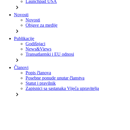
Launchpad USA
chevron_right
Novosti
Novosti
Objave za medije
chevron_right
Publikacije
Godišnjaci
News&Views
Transatlantski i EU odnosi
chevron_right
Članovi
Popis članova
Posebne ponude unutar članstva
Statut i pravilnik
Zapisnici sa sastanaka Vijeća upravitelja
chevron_right