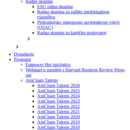
Radne skupine
ESG radna skupina
Radna skupina za zaštitu intelektualnog
vlasništva
Prekomorsko sigurnosno savjetodavno vijeće
(OSAC)
Radna skupina za kartično poslovanje
chevron_right
chevron_right
Događanja
Programi
Empower Her inicijativa
Webinari u suradnji s Harvard Business Review Press-
om
AmCham Talents
AmCham Talents 2026
AmCham Talents 2025
AmCham Talents 2024
AmCham Talents 2023
AmCham Talents 2022
AmCham Talents 2021
AmCham Talents 2020
AmCham Talents 2019
AmCham Talents 2018