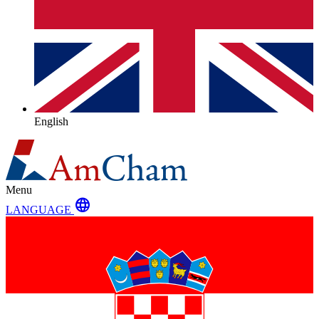
English
Menu
language
LANGUAGE