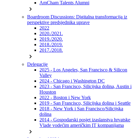
AmCham Talents Alumni
chevron_right
Boardroom Discussions: Digitalna transformacija iz
perspektive predsjednika uprave
2022
2020./2021.
2019./2020.
2018./2019.
2017./2018.
chevron_right
Delegacije
2025 - Los Angeles, San Francisco & Silicon
Valley
2024 - Chicago i Washington DC
2023 - San Francisco, Silicijska dolina, Austin i
Houston
2022 - Boston i New York
2019 - San Francisco, Silicijska dolina i Seattle
2018 - New York i San Francisco/Silicijska
dolina
2014 - Gospodarski posjet izaslanstva hrvatske
Vlade vodećim američkim IT kompanijama
chevron_right