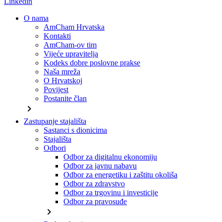
Linkedin
O nama
AmCham Hrvatska
Kontakti
AmCham-ov tim
Vijeće upravitelja
Kodeks dobre poslovne prakse
Naša mreža
O Hrvatskoj
Povijest
Postanite član
chevron_right
Zastupanje stajališta
Sastanci s dionicima
Stajališta
Odbori
Odbor za digitalnu ekonomiju
Odbor za javnu nabavu
Odbor za energetiku i zaštitu okoliša
Odbor za zdravstvo
Odbor za trgovinu i investicije
Odbor za pravosuđe
chevron_right