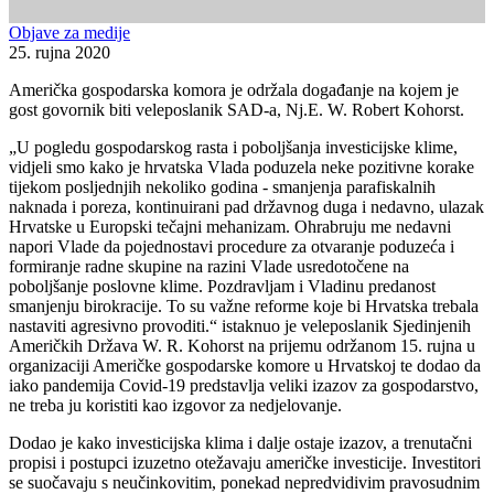
Objave za medije
25. rujna 2020
Američka gospodarska komora je održala događanje na kojem je
gost govornik biti veleposlanik SAD-a, Nj.E. W. Robert Kohorst.
„U pogledu gospodarskog rasta i poboljšanja investicijske klime,
vidjeli smo kako je hrvatska Vlada poduzela neke pozitivne korake
tijekom posljednjih nekoliko godina - smanjenja parafiskalnih
naknada i poreza, kontinuirani pad državnog duga i nedavno, ulazak
Hrvatske u Europski tečajni mehanizam. Ohrabruju me nedavni
napori Vlade da pojednostavi procedure za otvaranje poduzeća i
formiranje radne skupine na razini Vlade usredotočene na
poboljšanje poslovne klime. Pozdravljam i Vladinu predanost
smanjenju birokracije. To su važne reforme koje bi Hrvatska trebala
nastaviti agresivno provoditi.“ istaknuo je veleposlanik Sjedinjenih
Američkih Država W. R. Kohorst na prijemu održanom 15. rujna u
organizaciji Američke gospodarske komore u Hrvatskoj te dodao da
iako pandemija Covid-19 predstavlja veliki izazov za gospodarstvo,
ne treba ju koristiti kao izgovor za nedjelovanje.
Dodao je kako investicijska klima i dalje ostaje izazov, a trenutačni
propisi i postupci izuzetno otežavaju američke investicije. Investitori
se suočavaju s neučinkovitim, ponekad nepredvidivim pravosudnim