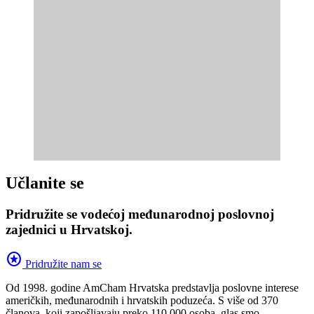
Učlanite se
Pridružite se vodećoj međunarodnoj poslovnoj
zajednici u Hrvatskoj.
stars
Pridružite nam se
Od 1998. godine AmCham Hrvatska predstavlja poslovne interese
američkih, međunarodnih i hrvatskih poduzeća. S više od 370
članova, koji zapošljavaju preko 110.000 osoba, glas smo