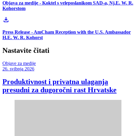
Objava za medije - Koktel s veleposlanikom SAD-a, Nj.E. W. R.
Kohorstom
download
Press Release - AmCham Reception with the U.S. Ambassador
H.E. W. R. Kohorst
Nastavite čitati
Objave za medije
26. svibnja 2026
Produktivnost i privatna ulaganja
presudni za dugoročni rast Hrvatske