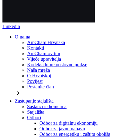
Linkedin
O nama
AmCham Hrvatska
Kontakti
AmCham-ov tim
Vijeće upravitelja
Kodeks dobre poslovne prakse
Naša mreža
O Hrvatskoj
Povijest
Postanite član
chevron_right
Zastupanje stajališta
Sastanci s dionicima
Stajališta
Odbori
Odbor za digitalnu ekonomiju
Odbor za javnu nabavu
Odbor za energetiku i zaštitu okoliša