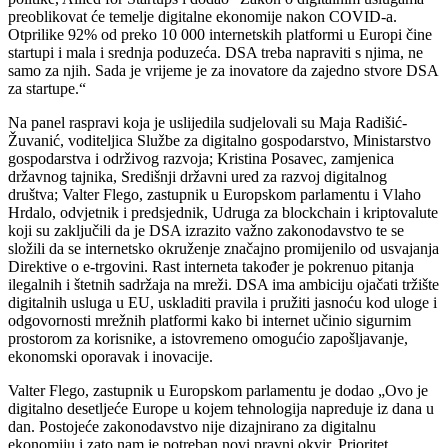
preoblikovat će temelje digitalne ekonomije nakon COVID-a.
Otprilike 92% od preko 10 000 internetskih platformi u Europi čine
startupi i mala i srednja poduzeća. DSA treba napraviti s njima, ne
samo za njih. Sada je vrijeme je za inovatore da zajedno stvore DSA
za startupe.“
Na panel raspravi koja je uslijedila sudjelovali su Maja Radišić-
Žuvanić, voditeljica Službe za digitalno gospodarstvo, Ministarstvo
gospodarstva i održivog razvoja; Kristina Posavec, zamjenica
državnog tajnika, Središnji državni ured za razvoj digitalnog
društva; Valter Flego, zastupnik u Europskom parlamentu i Vlaho
Hrdalo, odvjetnik i predsjednik, Udruga za blockchain i kriptovalute
koji su zaključili da je DSA izrazito važno zakonodavstvo te se
složili da se internetsko okruženje značajno promijenilo od usvajanja
Direktive o e-trgovini. Rast interneta također je pokrenuo pitanja
ilegalnih i štetnih sadržaja na mreži. DSA ima ambiciju ojačati tržište
digitalnih usluga u EU, uskladiti pravila i pružiti jasnoću kod uloge i
odgovornosti mrežnih platformi kako bi internet učinio sigurnim
prostorom za korisnike, a istovremeno omogućio zapošljavanje,
ekonomski oporavak i inovacije.
Valter Flego, zastupnik u Europskom parlamentu je dodao „Ovo je
digitalno desetljeće Europe u kojem tehnologija napreduje iz dana u
dan. Postojeće zakonodavstvo nije dizajnirano za digitalnu
ekonomiju i zato nam je potreban novi pravni okvir. Prioritet