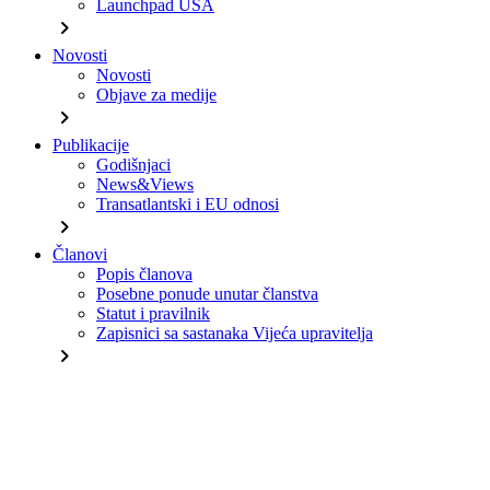
Launchpad USA
chevron_right
Novosti
Novosti
Objave za medije
chevron_right
Publikacije
Godišnjaci
News&Views
Transatlantski i EU odnosi
chevron_right
Članovi
Popis članova
Posebne ponude unutar članstva
Statut i pravilnik
Zapisnici sa sastanaka Vijeća upravitelja
chevron_right