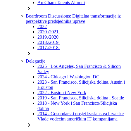
AmCham Talents Alumni
chevron_right
Boardroom Discussions: Digitalna transformacija iz
perspektive predsjednika uprave
2022
2020./2021.
2019./2020.
2018./2019.
2017./2018.
chevron_right
Delegacije
2025 - Los Angeles, San Francisco & Silicon
Valley
2024 - Chicago i Washington DC
2023 - San Francisco, Silicijska dolina, Austin i
Houston
2022 - Boston i New York
2019 - San Francisco, Silicijska dolina i Seattle
2018 - New York i San Francisco/Silicijska
dolina
2014 - Gospodarski posjet izaslanstva hrvatske
Vlade vodećim američkim IT kompanijama
chevron_right