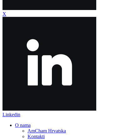
X
Linkedin
O nama
AmCham Hrvatska
Kontakti