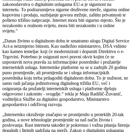
zakonodavstva o digitalnim uslugama EU-a je sigurnost na
internetu. To podrazumijeva sigurne društvene mreže, sigurnu online
kupovinu i prodaju, suzbijanje govora mržnje, zaštitu privatnosti te
pošteno tržišno natjecanje. Internet mora biti sigurno mjesto. Što je
nezakonito u realnom svijetu, mora biti nezakonito i u online
svijetu.“
„Danas živimo u digitalnom dobu te smatramo ulogu Digital Service
Act-a neizmjerno bitnom. Kao nadležno ministarstvo, DSA vidimo
kao kamen temeljac koji će modernizirati i dopuniti Direktivu o e-
Trgovini. Potrebno je osigurati novi pravni okvir kojim će se
uspostaviti nova pravila za informacijske posrednike i pružatelje
internetskih usluga. Internetske platforme su se u zadnjih 20 godina
puno promijenile, ali promijenila se i uloga informacijskih
posrednika koju treba prilagoditi digitalnom dobu. To je nužnost, ne
samo radi jačanja jedinstvenog digitalnog tržišta EU, već i
osiguranja da pružatelji internetskih usluga i platforme djeluju
odgovorno i zakonito - svugdje.“ rekla je Maja Radišič-Žuvanić,
voditeljica Službe za digitalno gospodarstvo, Ministarstvo
gospodarstva i održivog razvoja.
„Internetsko okruženje značajno se promijenilo u proteklih 20-tak
godina, a nove tehnologije promijenile su naš način života i
poslovanja. Rast interneta također je pokrenuo i važna pitanja širenja
ilegalnih i štetnih sadržaja na mreži. Zakon o digitalnim uslugama