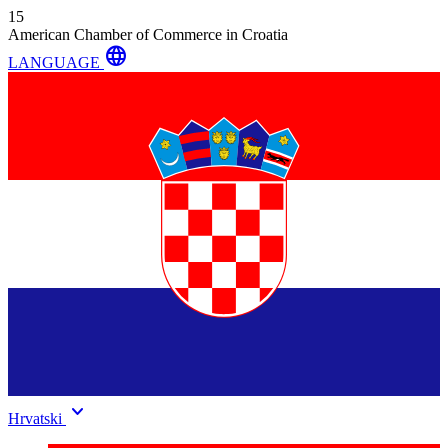
15
American Chamber of Commerce in Croatia
language
LANGUAGE
keyboard_arrow_down
Hrvatski