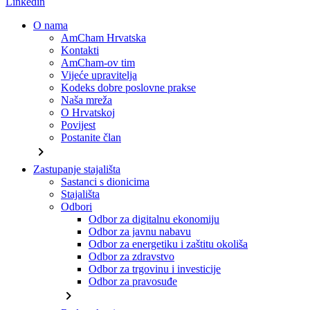
Linkedin
O nama
AmCham Hrvatska
Kontakti
AmCham-ov tim
Vijeće upravitelja
Kodeks dobre poslovne prakse
Naša mreža
O Hrvatskoj
Povijest
Postanite član
chevron_right
Zastupanje stajališta
Sastanci s dionicima
Stajališta
Odbori
Odbor za digitalnu ekonomiju
Odbor za javnu nabavu
Odbor za energetiku i zaštitu okoliša
Odbor za zdravstvo
Odbor za trgovinu i investicije
Odbor za pravosuđe
chevron_right