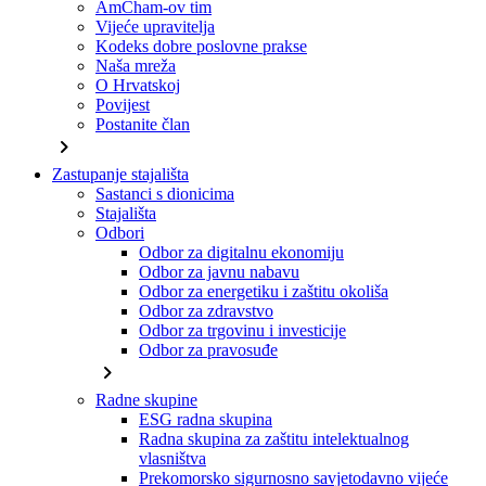
AmCham-ov tim
Vijeće upravitelja
Kodeks dobre poslovne prakse
Naša mreža
O Hrvatskoj
Povijest
Postanite član
chevron_right
Zastupanje stajališta
Sastanci s dionicima
Stajališta
Odbori
Odbor za digitalnu ekonomiju
Odbor za javnu nabavu
Odbor za energetiku i zaštitu okoliša
Odbor za zdravstvo
Odbor za trgovinu i investicije
Odbor za pravosuđe
chevron_right
Radne skupine
ESG radna skupina
Radna skupina za zaštitu intelektualnog
vlasništva
Prekomorsko sigurnosno savjetodavno vijeće