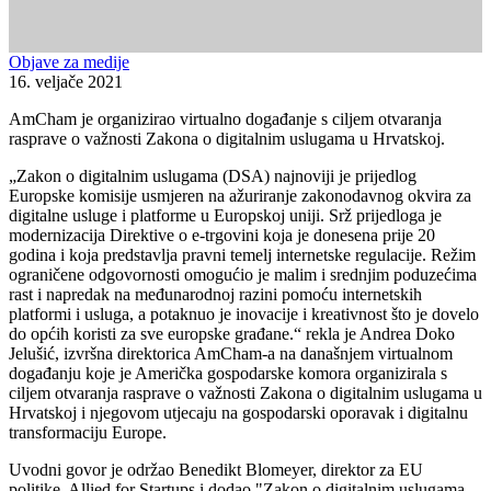
Objave za medije
16. veljače 2021
AmCham je organizirao virtualno događanje s ciljem otvaranja
rasprave o važnosti Zakona o digitalnim uslugama u Hrvatskoj.
„Zakon o digitalnim uslugama (DSA) najnoviji je prijedlog
Europske komisije usmjeren na ažuriranje zakonodavnog okvira za
digitalne usluge i platforme u Europskoj uniji. Srž prijedloga je
modernizacija Direktive o e-trgovini koja je donesena prije 20
godina i koja predstavlja pravni temelj internetske regulacije. Režim
ograničene odgovornosti omogućio je malim i srednjim poduzećima
rast i napredak na međunarodnoj razini pomoću internetskih
platformi i usluga, a potaknuo je inovacije i kreativnost što je dovelo
do općih koristi za sve europske građane.“ rekla je Andrea Doko
Jelušić, izvršna direktorica AmCham-a na današnjem virtualnom
događanju koje je Američka gospodarske komora organizirala s
ciljem otvaranja rasprave o važnosti Zakona o digitalnim uslugama u
Hrvatskoj i njegovom utjecaju na gospodarski oporavak i digitalnu
transformaciju Europe.
Uvodni govor je održao Benedikt Blomeyer, direktor za EU
politike, Allied for Startups i dodao "Zakon o digitalnim uslugama