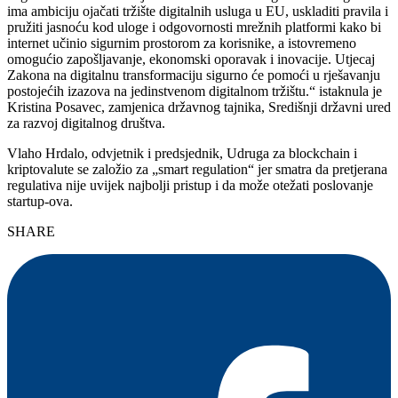
ima ambiciju ojačati tržište digitalnih usluga u EU, uskladiti pravila i
pružiti jasnoću kod uloge i odgovornosti mrežnih platformi kako bi
internet učinio sigurnim prostorom za korisnike, a istovremeno
omogućio zapošljavanje, ekonomski oporavak i inovacije. Utjecaj
Zakona na digitalnu transformaciju sigurno će pomoći u rješavanju
postojećih izazova na jedinstvenom digitalnom tržištu.“ istaknula je
Kristina Posavec, zamjenica državnog tajnika, Središnji državni ured
za razvoj digitalnog društva.
Vlaho Hrdalo, odvjetnik i predsjednik, Udruga za blockchain i
kriptovalute se založio za „smart regulation“ jer smatra da pretjerana
regulativa nije uvijek najbolji pristup i da može otežati poslovanje
startup-ova.
SHARE