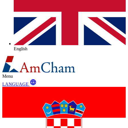
English
Menu
language
LANGUAGE