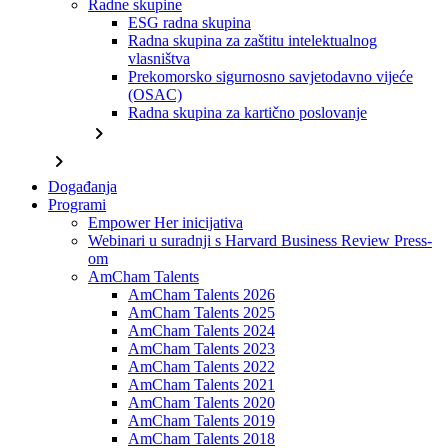
Radne skupine
ESG radna skupina
Radna skupina za zaštitu intelektualnog
vlasništva
Prekomorsko sigurnosno savjetodavno vijeće
(OSAC)
Radna skupina za kartično poslovanje
chevron_right
chevron_right
Događanja
Programi
Empower Her inicijativa
Webinari u suradnji s Harvard Business Review Press-
om
AmCham Talents
AmCham Talents 2026
AmCham Talents 2025
AmCham Talents 2024
AmCham Talents 2023
AmCham Talents 2022
AmCham Talents 2021
AmCham Talents 2020
AmCham Talents 2019
AmCham Talents 2018