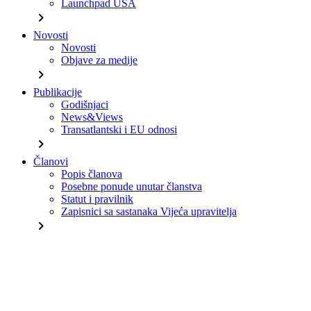
Launchpad USA
chevron_right
Novosti
Novosti
Objave za medije
chevron_right
Publikacije
Godišnjaci
News&Views
Transatlantski i EU odnosi
chevron_right
Članovi
Popis članova
Posebne ponude unutar članstva
Statut i pravilnik
Zapisnici sa sastanaka Vijeća upravitelja
chevron_right