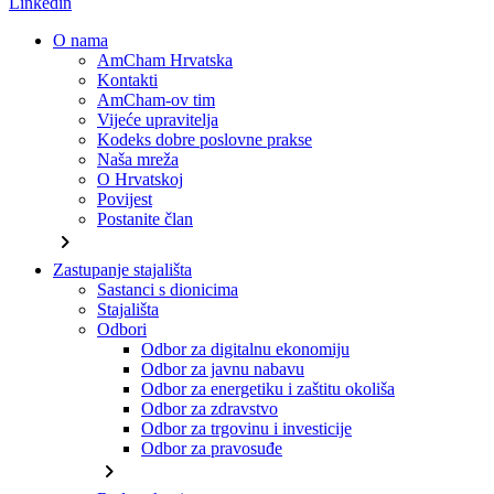
Linkedin
O nama
AmCham Hrvatska
Kontakti
AmCham-ov tim
Vijeće upravitelja
Kodeks dobre poslovne prakse
Naša mreža
O Hrvatskoj
Povijest
Postanite član
chevron_right
Zastupanje stajališta
Sastanci s dionicima
Stajališta
Odbori
Odbor za digitalnu ekonomiju
Odbor za javnu nabavu
Odbor za energetiku i zaštitu okoliša
Odbor za zdravstvo
Odbor za trgovinu i investicije
Odbor za pravosuđe
chevron_right