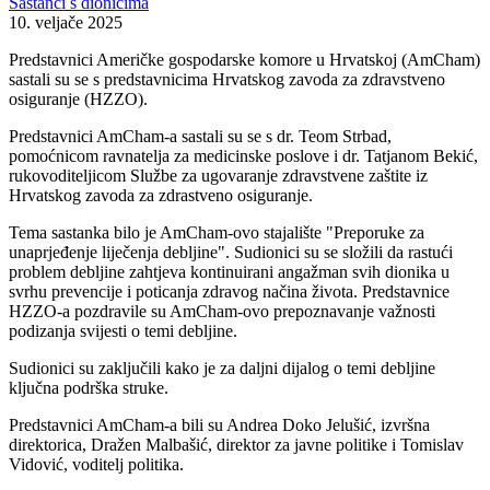
Sastanci s dionicima
10. veljače 2025
Predstavnici Američke gospodarske komore u Hrvatskoj (AmCham)
sastali su se s predstavnicima Hrvatskog zavoda za zdravstveno
osiguranje (HZZO).
Predstavnici AmCham-a sastali su se s dr. Teom Strbad,
pomoćnicom ravnatelja za medicinske poslove i dr. Tatjanom Bekić,
rukovoditeljicom Službe za ugovaranje zdravstvene zaštite iz
Hrvatskog zavoda za zdrastveno osiguranje.
Tema sastanka bilo je AmCham-ovo stajalište "Preporuke za
unaprjeđenje liječenja debljine". Sudionici su se složili da rastući
problem debljine zahtjeva kontinuirani angažman svih dionika u
svrhu prevencije i poticanja zdravog načina života. Predstavnice
HZZO-a pozdravile su AmCham-ovo prepoznavanje važnosti
podizanja svijesti o temi debljine.
Sudionici su zaključili kako je za daljni dijalog o temi debljine
ključna podrška struke.
Predstavnici AmCham-a bili su Andrea Doko Jelušić, izvršna
direktorica, Dražen Malbašić, direktor za javne politike i Tomislav
Vidović, voditelj politika.