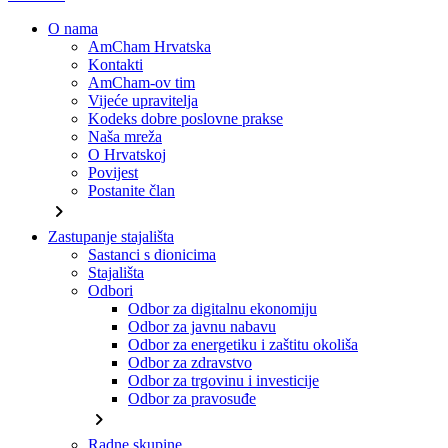
O nama
AmCham Hrvatska
Kontakti
AmCham-ov tim
Vijeće upravitelja
Kodeks dobre poslovne prakse
Naša mreža
O Hrvatskoj
Povijest
Postanite član
chevron_right
Zastupanje stajališta
Sastanci s dionicima
Stajališta
Odbori
Odbor za digitalnu ekonomiju
Odbor za javnu nabavu
Odbor za energetiku i zaštitu okoliša
Odbor za zdravstvo
Odbor za trgovinu i investicije
Odbor za pravosuđe
chevron_right
Radne skupine