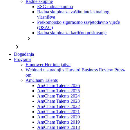
Radne skupine
ESG radna skupina
Radna skupina za zaštitu intelektualnog
vlasništva
Prekomorsko sigurnosno savjetodavno vijeće
(OSAC)
Radna skupina za kartično poslovanje
chevron_right
chevron_right
Događanja
Programi
Empower Her inicijativa
Webinari u suradnji s Harvard Business Review Press-
om
AmCham Talents
AmCham Talents 2026
AmCham Talents 2025
AmCham Talents 2024
AmCham Talents 2023
AmCham Talents 2022
AmCham Talents 2021
AmCham Talents 2020
AmCham Talents 2019
AmCham Talents 2018