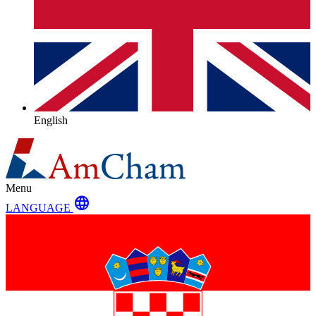
English
Menu
language
LANGUAGE