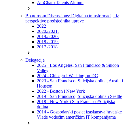
AmCham Talents Alumni
chevron_right
Boardroom Discussions: Digitalna transformacija iz
perspektive predsjednika uprave
2022
2020./2021.
2019./2020.
2018./2019.
2017./2018.
chevron_right
Delegacije
2025 - Los Angeles, San Francisco & Silicon
Valley
2024 - Chicago i Washington DC
2023 - San Francisco, Silicijska dolina, Austin i
Houston
2022 - Boston i New York
2019 - San Francisco, Silicijska dolina i Seattle
2018 - New York i San Francisco/Silicijska
dolina
2014 - Gospodarski posjet izaslanstva hrvatske
Vlade vodećim američkim IT kompanijama
chevron_right