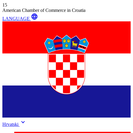
15
American Chamber of Commerce in Croatia
language
LANGUAGE
keyboard_arrow_down
Hrvatski