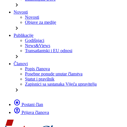
chevron_right
Novosti
Novosti
Objave za medije
chevron_right
Publikacije
Godišnjaci
News&Views
Transatlantski i EU odnosi
chevron_right
Članovi
Popis članova
Posebne ponude unutar članstva
Statut i pravilnik
Zapisnici sa sastanaka Vijeća upravitelja
chevron_right
stars
Postani član
account_circle
Prijava članova