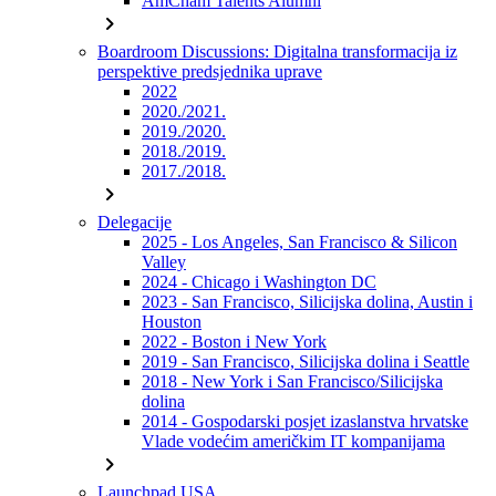
AmCham Talents Alumni
chevron_right
Boardroom Discussions: Digitalna transformacija iz
perspektive predsjednika uprave
2022
2020./2021.
2019./2020.
2018./2019.
2017./2018.
chevron_right
Delegacije
2025 - Los Angeles, San Francisco & Silicon
Valley
2024 - Chicago i Washington DC
2023 - San Francisco, Silicijska dolina, Austin i
Houston
2022 - Boston i New York
2019 - San Francisco, Silicijska dolina i Seattle
2018 - New York i San Francisco/Silicijska
dolina
2014 - Gospodarski posjet izaslanstva hrvatske
Vlade vodećim američkim IT kompanijama
chevron_right
Launchpad USA