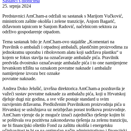
Sastanci s dionicima
25. srpnja 2024
Predstavnici AmCham-a održali su sastanak s Marijom Vučković,
ministricom zaštite okoliša i zelene tranzicije, Anjom Bagarić,
državnom tajnicom te Sanjom Radović, načelnicom sektora za
održivo gospodarenje otpadom.
Tema sastanak bilo je AmCham-ovo stajalište „Komentari na
Pravilnik o ambalaži i otpadnoj ambalaži, plastičnim proizvodima za
jednokratnu uporabu i ribolovnom alatu koji sadržava plastiku“ u
kojem se fokus stavlja na označavanje ambalaže pića. Pravilnik
predviđa dvostruko označavanje ambalaže pića i to one namijenjene
hrvatskom tržištu sa oznakom povratne naknade i ambalaže
namijenjene izvozu bez oznake
povratne naknade.
Andrea Doko Jelušić, izvršna direktorica AmCham-a pozdravila je
važeći sustav povratne naknade za ambalažu pića, koji u Hrvatskoj
djeluje dugi niz godina, a sve više postaje standard u svim
razvijenim državama. Predloženim Pravilnikom proizvodnja pića u
Hrvatskoj se usložnjava uz neizbježan porast troškova proizvodnje.
AmCham vjeruje da je moguće iznaći zajedničko rješenje kojim bi
se poštivala sva pozitivna zakonodavna rješenja za zelenu tranziciju,
ne bi financijski oštetilo Fond za zaštitu okoliša i energetsku
učinkovitost te bi se na optimalan način administrativno i financijski