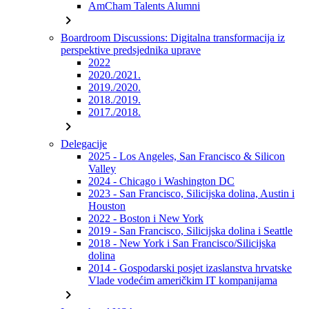
AmCham Talents Alumni
chevron_right
Boardroom Discussions: Digitalna transformacija iz
perspektive predsjednika uprave
2022
2020./2021.
2019./2020.
2018./2019.
2017./2018.
chevron_right
Delegacije
2025 - Los Angeles, San Francisco & Silicon
Valley
2024 - Chicago i Washington DC
2023 - San Francisco, Silicijska dolina, Austin i
Houston
2022 - Boston i New York
2019 - San Francisco, Silicijska dolina i Seattle
2018 - New York i San Francisco/Silicijska
dolina
2014 - Gospodarski posjet izaslanstva hrvatske
Vlade vodećim američkim IT kompanijama
chevron_right