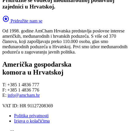
Pridružite se vodećoj međunarodnoj poslovnoj
zajednici u Hrvatskoj.
stars
Pridružite nam se
Od 1998. godine AmCham Hrvatska predstavlja poslovne interese
američkih, međunarodnih i hrvatskih poduzeća. S više od 370
članova, koji zapošljavaju preko 110.000 osoba, glas smo
međunarodnih poduzeća u Hrvatskoj. Prvi smo izbor međunarodnih
poduzeća u zagovaranju javnih politika.
Američka gospodarska
komora u Hrvatskoj
T: +385 1 4836 777
F: +385 1 4836 776
E:
info@amcham.hr
VAT ID: HR 91127208369
Politika privatnosti
Izjava o kolačićima