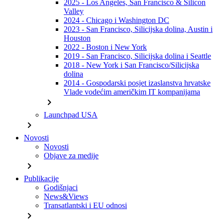
2025 - Los Angeles, San Francisco & Silicon
Valley
2024 - Chicago i Washington DC
2023 - San Francisco, Silicijska dolina, Austin i
Houston
2022 - Boston i New York
2019 - San Francisco, Silicijska dolina i Seattle
2018 - New York i San Francisco/Silicijska
dolina
2014 - Gospodarski posjet izaslanstva hrvatske
Vlade vodećim američkim IT kompanijama
chevron_right
Launchpad USA
chevron_right
Novosti
Novosti
Objave za medije
chevron_right
Publikacije
Godišnjaci
News&Views
Transatlantski i EU odnosi
chevron_right