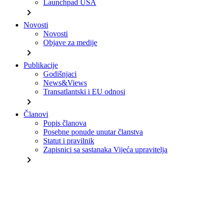
Launchpad USA
chevron_right
Novosti
Novosti
Objave za medije
chevron_right
Publikacije
Godišnjaci
News&Views
Transatlantski i EU odnosi
chevron_right
Članovi
Popis članova
Posebne ponude unutar članstva
Statut i pravilnik
Zapisnici sa sastanaka Vijeća upravitelja
chevron_right