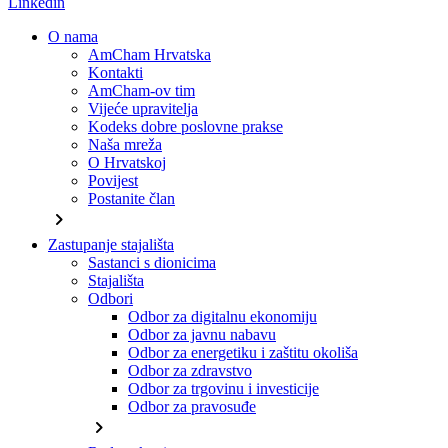
Linkedin
O nama
AmCham Hrvatska
Kontakti
AmCham-ov tim
Vijeće upravitelja
Kodeks dobre poslovne prakse
Naša mreža
O Hrvatskoj
Povijest
Postanite član
chevron_right
Zastupanje stajališta
Sastanci s dionicima
Stajališta
Odbori
Odbor za digitalnu ekonomiju
Odbor za javnu nabavu
Odbor za energetiku i zaštitu okoliša
Odbor za zdravstvo
Odbor za trgovinu i investicije
Odbor za pravosuđe
chevron_right