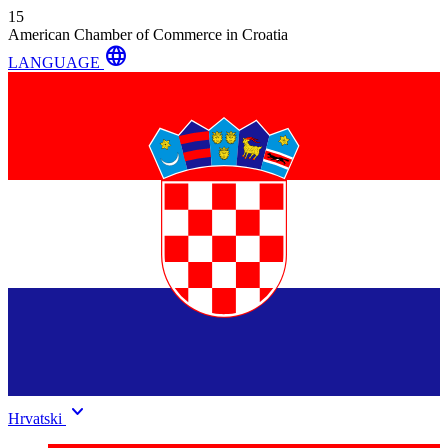
15
American Chamber of Commerce in Croatia
language
LANGUAGE
keyboard_arrow_down
Hrvatski