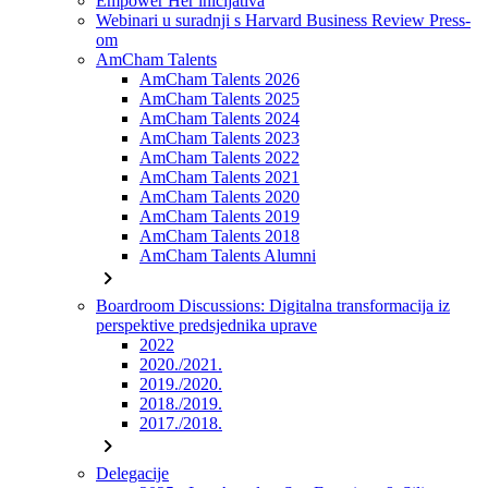
Empower Her inicijativa
Webinari u suradnji s Harvard Business Review Press-
om
AmCham Talents
AmCham Talents 2026
AmCham Talents 2025
AmCham Talents 2024
AmCham Talents 2023
AmCham Talents 2022
AmCham Talents 2021
AmCham Talents 2020
AmCham Talents 2019
AmCham Talents 2018
AmCham Talents Alumni
chevron_right
Boardroom Discussions: Digitalna transformacija iz
perspektive predsjednika uprave
2022
2020./2021.
2019./2020.
2018./2019.
2017./2018.
chevron_right
Delegacije