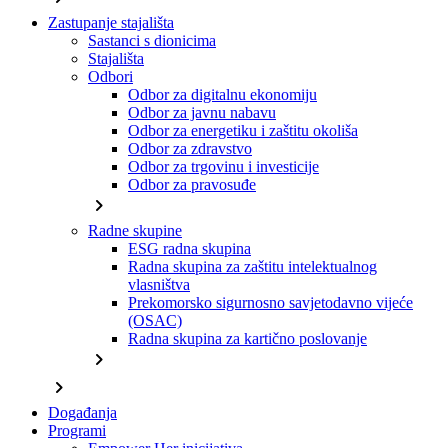
Zastupanje stajališta
Sastanci s dionicima
Stajališta
Odbori
Odbor za digitalnu ekonomiju
Odbor za javnu nabavu
Odbor za energetiku i zaštitu okoliša
Odbor za zdravstvo
Odbor za trgovinu i investicije
Odbor za pravosuđe
chevron_right
Radne skupine
ESG radna skupina
Radna skupina za zaštitu intelektualnog
vlasništva
Prekomorsko sigurnosno savjetodavno vijeće
(OSAC)
Radna skupina za kartično poslovanje
chevron_right
chevron_right
Događanja
Programi