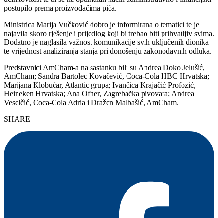
postupilo prema proizvođačima pića.
Ministrica Marija Vučković dobro je informirana o tematici te je
najavila skoro rješenje i prijedlog koji bi trebao biti prihvatljiv svima.
Dodatno je naglasila važnost komunikacije svih uključenih dionika
te vrijednost analiziranja stanja pri donošenju zakonodavnih odluka.
Predstavnici AmCham-a na sastanku bili su Andrea Doko Jelušić,
AmCham; Sandra Bartolec Kovačević, Coca-Cola HBC Hrvatska;
Marijana Klobučar, Atlantic grupa; Ivančica Krajačić Profozić,
Heineken Hrvatska; Ana Ofner, Zagrebačka pivovara; Andrea
Veselčić, Coca-Cola Adria i Dražen Malbašić, AmCham.
SHARE