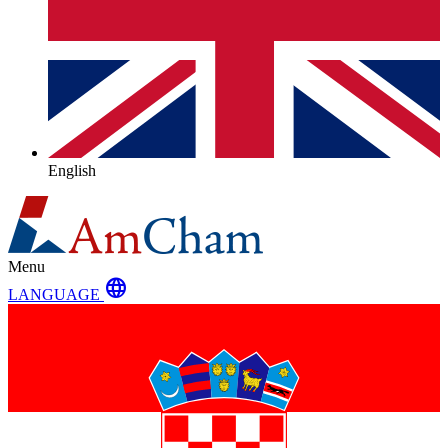
English
Menu
language
LANGUAGE