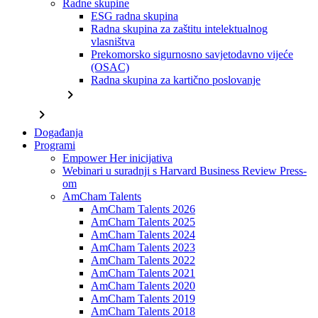
Radne skupine
ESG radna skupina
Radna skupina za zaštitu intelektualnog
vlasništva
Prekomorsko sigurnosno savjetodavno vijeće
(OSAC)
Radna skupina za kartično poslovanje
chevron_right
chevron_right
Događanja
Programi
Empower Her inicijativa
Webinari u suradnji s Harvard Business Review Press-
om
AmCham Talents
AmCham Talents 2026
AmCham Talents 2025
AmCham Talents 2024
AmCham Talents 2023
AmCham Talents 2022
AmCham Talents 2021
AmCham Talents 2020
AmCham Talents 2019
AmCham Talents 2018