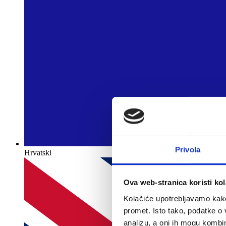
Privola
Hrvatski
Ova web-stranica koristi kol
Kolačiće upotrebljavamo kako 
promet. Isto tako, podatke o 
analizu, a oni ih mogu kombini