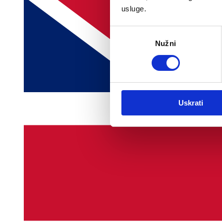
usluge.
Odabir
Nužni
pristanka
Uskrati