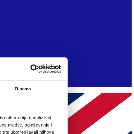
O nama
enih medija i analizirali
ene medije, oglašavanje i
k ste upotrebljavali njihove