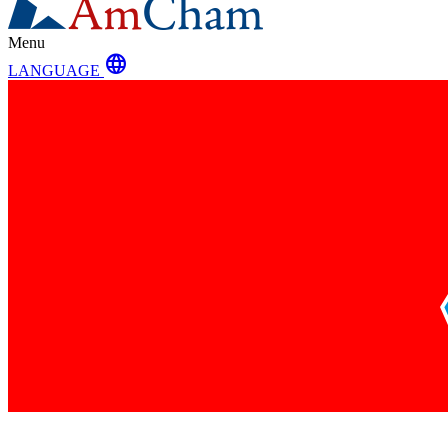
Menu
language
LANGUAGE