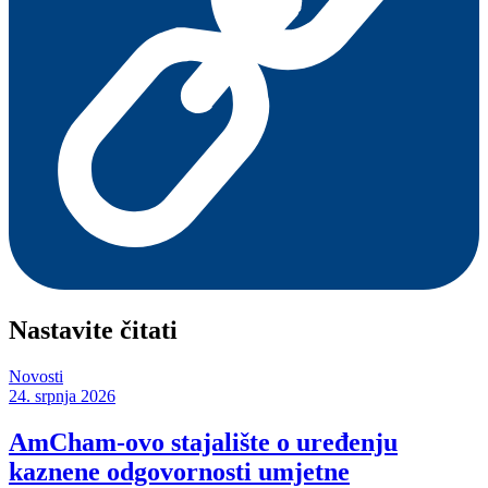
Nastavite čitati
Novosti
24. srpnja 2026
AmCham-ovo stajalište o uređenju
kaznene odgovornosti umjetne