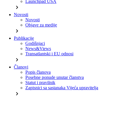
Launchpad USA
chevron_right
Novosti
Novosti
Objave za medije
chevron_right
Publikacije
Godišnjaci
News&Views
Transatlantski i EU odnosi
chevron_right
Članovi
Popis članova
Posebne ponude unutar članstva
Statut i pravilnik
Zapisnici sa sastanaka Vijeća upravitelja
chevron_right