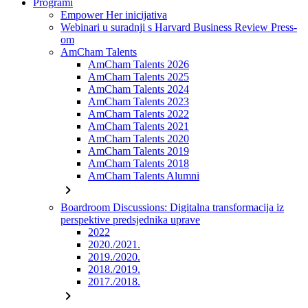
Programi
Empower Her inicijativa
Webinari u suradnji s Harvard Business Review Press-
om
AmCham Talents
AmCham Talents 2026
AmCham Talents 2025
AmCham Talents 2024
AmCham Talents 2023
AmCham Talents 2022
AmCham Talents 2021
AmCham Talents 2020
AmCham Talents 2019
AmCham Talents 2018
AmCham Talents Alumni
chevron_right
Boardroom Discussions: Digitalna transformacija iz
perspektive predsjednika uprave
2022
2020./2021.
2019./2020.
2018./2019.
2017./2018.
chevron_right