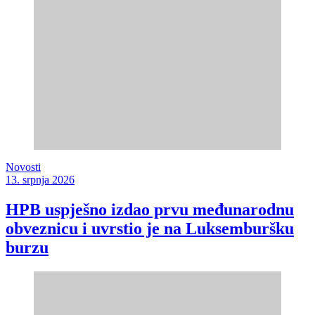
Novosti
13. srpnja 2026
HPB uspješno izdao prvu međunarodnu
obveznicu i uvrstio je na Luksemburšku
burzu