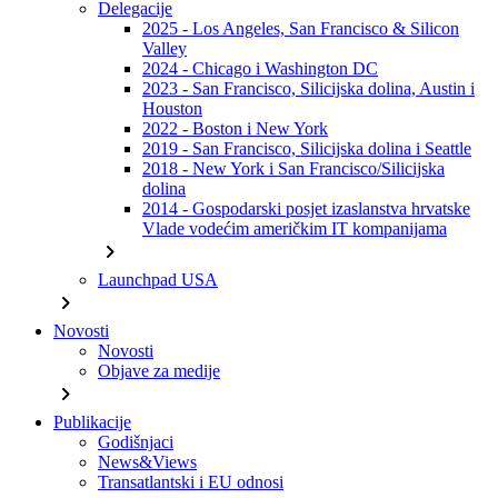
Delegacije
2025 - Los Angeles, San Francisco & Silicon
Valley
2024 - Chicago i Washington DC
2023 - San Francisco, Silicijska dolina, Austin i
Houston
2022 - Boston i New York
2019 - San Francisco, Silicijska dolina i Seattle
2018 - New York i San Francisco/Silicijska
dolina
2014 - Gospodarski posjet izaslanstva hrvatske
Vlade vodećim američkim IT kompanijama
chevron_right
Launchpad USA
chevron_right
Novosti
Novosti
Objave za medije
chevron_right
Publikacije
Godišnjaci
News&Views
Transatlantski i EU odnosi