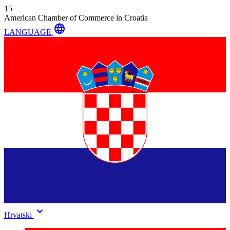
15
American Chamber of Commerce in Croatia
language
LANGUAGE
keyboard_arrow_down
Hrvatski