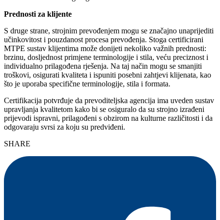
Prednosti za klijente
S druge strane, strojnim prevođenjem mogu se značajno unaprijediti
učinkovitost i pouzdanost procesa prevođenja. Stoga certificirani
MTPE sustav klijentima može donijeti nekoliko važnih prednosti:
brzinu, dosljednost primjene terminologije i stila, veću preciznost i
individualno prilagođena rješenja. Na taj način mogu se smanjiti
troškovi, osigurati kvaliteta i ispuniti posebni zahtjevi klijenata, kao
što je uporaba specifične terminologije, stila i formata.
Certifikacija potvrđuje da prevoditeljska agencija ima uveden sustav
upravljanja kvalitetom kako bi se osiguralo da su strojno izrađeni
prijevodi ispravni, prilagođeni s obzirom na kulturne različitosti i da
odgovaraju svrsi za koju su predviđeni.
SHARE