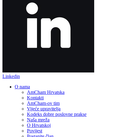
Linkedin
O nama
AmCham Hrvatska
Kontakti
AmCham-ov tim
Vijeće upravitelja
Kodeks dobre poslovne prakse
Naša mreža
O Hrvatskoj
Povijest
Postanite član