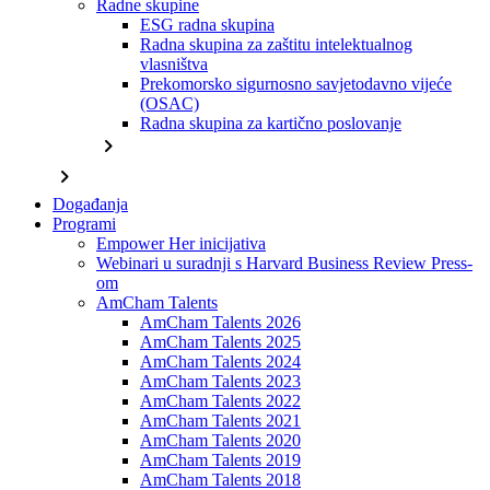
Radne skupine
ESG radna skupina
Radna skupina za zaštitu intelektualnog
vlasništva
Prekomorsko sigurnosno savjetodavno vijeće
(OSAC)
Radna skupina za kartično poslovanje
chevron_right
chevron_right
Događanja
Programi
Empower Her inicijativa
Webinari u suradnji s Harvard Business Review Press-
om
AmCham Talents
AmCham Talents 2026
AmCham Talents 2025
AmCham Talents 2024
AmCham Talents 2023
AmCham Talents 2022
AmCham Talents 2021
AmCham Talents 2020
AmCham Talents 2019
AmCham Talents 2018