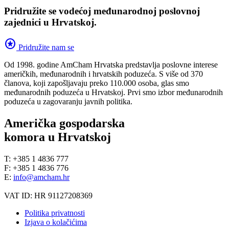
Pridružite se vodećoj međunarodnoj poslovnoj
zajednici u Hrvatskoj.
stars
Pridružite nam se
Od 1998. godine AmCham Hrvatska predstavlja poslovne interese
američkih, međunarodnih i hrvatskih poduzeća. S više od 370
članova, koji zapošljavaju preko 110.000 osoba, glas smo
međunarodnih poduzeća u Hrvatskoj. Prvi smo izbor međunarodnih
poduzeća u zagovaranju javnih politika.
Američka gospodarska
komora u Hrvatskoj
T: +385 1 4836 777
F: +385 1 4836 776
E:
info@amcham.hr
VAT ID: HR 91127208369
Politika privatnosti
Izjava o kolačićima