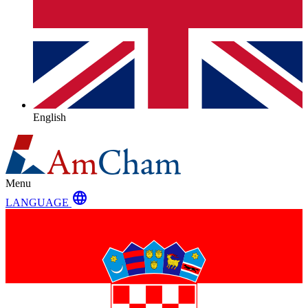
English
Menu
language
LANGUAGE