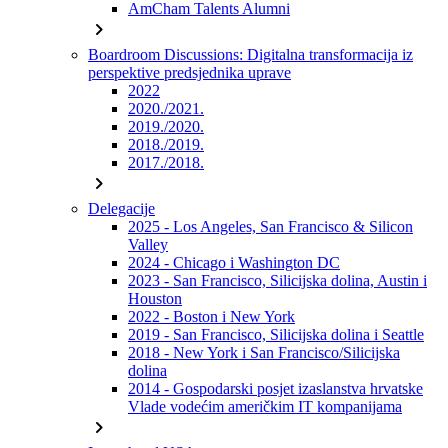
AmCham Talents Alumni
chevron_right
Boardroom Discussions: Digitalna transformacija iz
perspektive predsjednika uprave
2022
2020./2021.
2019./2020.
2018./2019.
2017./2018.
chevron_right
Delegacije
2025 - Los Angeles, San Francisco & Silicon
Valley
2024 - Chicago i Washington DC
2023 - San Francisco, Silicijska dolina, Austin i
Houston
2022 - Boston i New York
2019 - San Francisco, Silicijska dolina i Seattle
2018 - New York i San Francisco/Silicijska
dolina
2014 - Gospodarski posjet izaslanstva hrvatske
Vlade vodećim američkim IT kompanijama
chevron_right