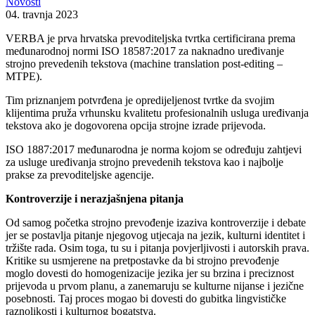
Novosti
04. travnja 2023
VERBA je prva hrvatska prevoditeljska tvrtka certificirana prema
međunarodnoj normi ISO 18587:2017 za naknadno uređivanje
strojno prevedenih tekstova (machine translation post-editing –
MTPE).
Tim priznanjem potvrđena je opredijeljenost tvrtke da svojim
klijentima pruža vrhunsku kvalitetu profesionalnih usluga uređivanja
tekstova ako je dogovorena opcija strojne izrade prijevoda.
ISO 1887:2017 međunarodna je norma kojom se određuju zahtjevi
za usluge uređivanja strojno prevedenih tekstova kao i najbolje
prakse za prevoditeljske agencije.
Kontroverzije i nerazjašnjena pitanja
Od samog početka strojno prevođenje izaziva kontroverzije i debate
jer se postavlja pitanje njegovog utjecaja na jezik, kulturni identitet i
tržište rada. Osim toga, tu su i pitanja povjerljivosti i autorskih prava.
Kritike su usmjerene na pretpostavke da bi strojno prevođenje
moglo dovesti do homogenizacije jezika jer su brzina i preciznost
prijevoda u prvom planu, a zanemaruju se kulturne nijanse i jezične
posebnosti. Taj proces mogao bi dovesti do gubitka lingvističke
raznolikosti i kulturnog bogatstva.