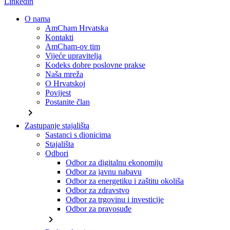
Linkedin
O nama
AmCham Hrvatska
Kontakti
AmCham-ov tim
Vijeće upravitelja
Kodeks dobre poslovne prakse
Naša mreža
O Hrvatskoj
Povijest
Postanite član
chevron_right
Zastupanje stajališta
Sastanci s dionicima
Stajališta
Odbori
Odbor za digitalnu ekonomiju
Odbor za javnu nabavu
Odbor za energetiku i zaštitu okoliša
Odbor za zdravstvo
Odbor za trgovinu i investicije
Odbor za pravosuđe
chevron_right