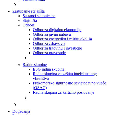
chevron_right
Zastupanje stajališta
Sastanci s dionicima
Stajališta
Odbori
Odbor za digitalnu ekonomiju
Odbor za javnu nabavu
Odbor za energetiku i zaštitu okoliša
Odbor za zdravstvo
Odbor za trgovinu i investicije
Odbor za pravosuđe
chevron_right
Radne skupine
ESG radna skupina
Radna skupina za zaštitu intelektualnog
vlasništva
Prekomorsko sigurnosno savjetodavno vijeće
(OSAC)
Radna skupina za kartično poslovanje
chevron_right
chevron_right
Događanja